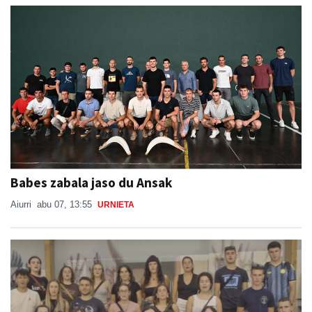
Babes zabala jaso du Ansak
Aiurri
abu 07, 13:55
URNIETA