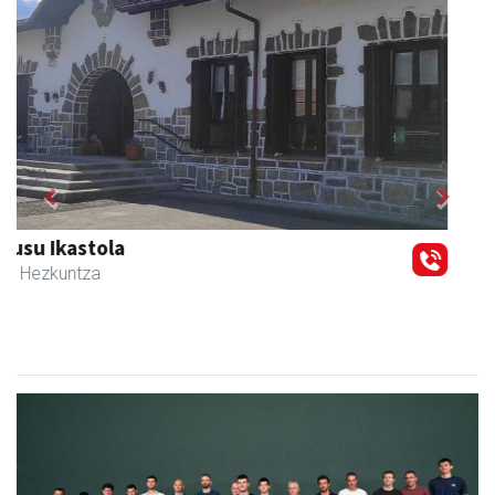
Previous
Next
Urnietako AEK euskaltegia
Urnieta
- Euskaltegiak