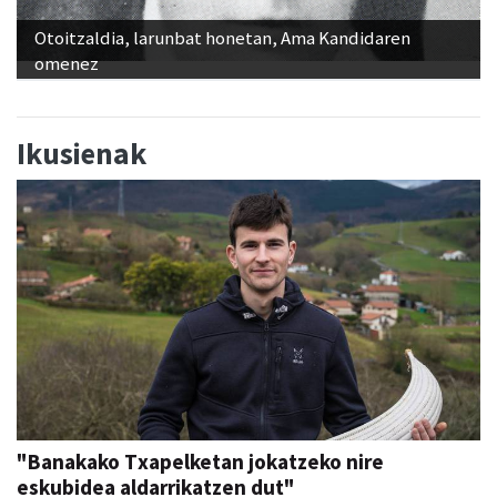
Otoitzaldia, larunbat honetan, Ama Kandidaren
omenez
Ikusienak
"Banakako Txapelketan jokatzeko nire
eskubidea aldarrikatzen dut"