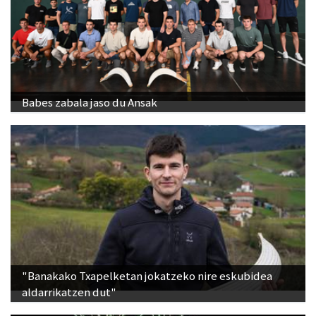
Babes zabala jaso du Ansak
"Banakako Txapelketan jokatzeko nire eskubidea
aldarrikatzen dut"