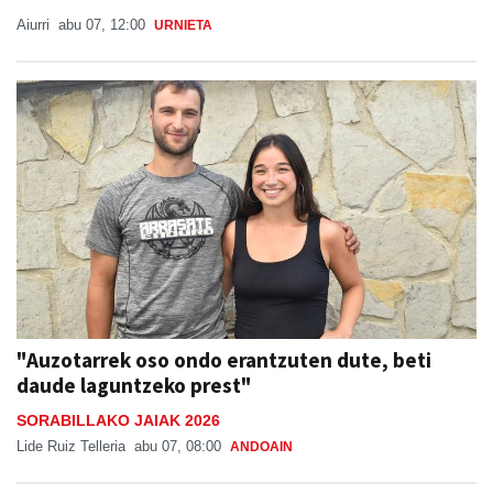
Aiurri
abu 07, 12:00
URNIETA
"Auzotarrek oso ondo erantzuten dute, beti
daude laguntzeko prest"
SORABILLAKO JAIAK 2026
Lide Ruiz Telleria
abu 07, 08:00
ANDOAIN