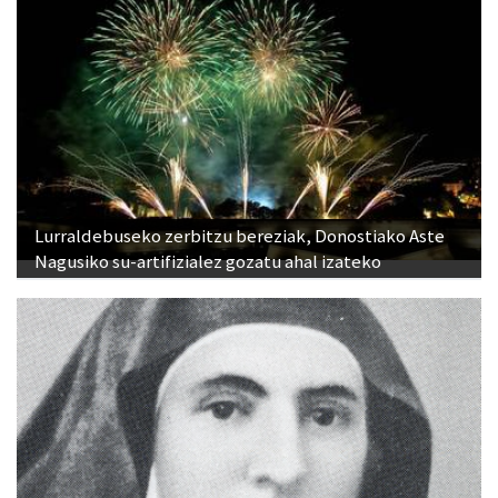
Lurraldebuseko zerbitzu bereziak, Donostiako Aste
Nagusiko su-artifizialez gozatu ahal izateko