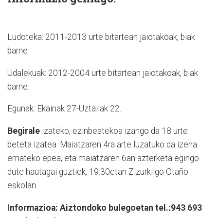
Ludoteka: 2011-2013 urte bitartean jaiotakoak, biak
barne
Udalekuak: 2012-2004 urte bitartean jaiotakoak, biak
barne.
Egunak: Ekainak 27-Uztailak 22.
Begirale
izateko, ezinbestekoa izango da 18 urte
beteta izatea. Maiatzaren 4ra arte luzatuko da izena
emateko epea, eta maiatzaren 6an azterketa egingo
dute hautagai guztiek, 19:30etan Zizurkilgo Otaño
eskolan.
I
nformazioa: Aiztondoko bulegoetan tel.:943 693