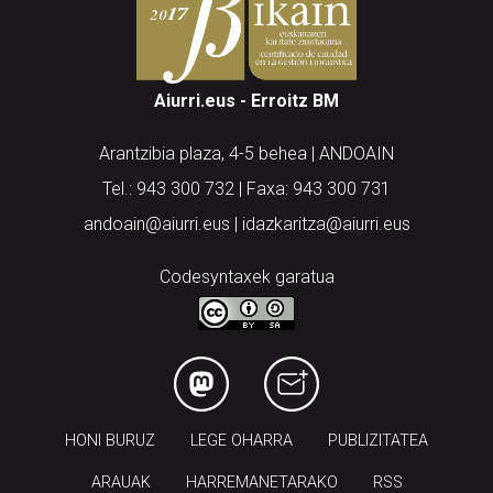
Aiurri.eus - Erroitz BM
Arantzibia plaza, 4-5 behea | ANDOAIN
Tel.: 943 300 732 | Faxa: 943 300 731
andoain@aiurri.eus | idazkaritza@aiurri.eus
Codesyntaxek garatua
HONI BURUZ
LEGE OHARRA
PUBLIZITATEA
ARAUAK
HARREMANETARAKO
RSS