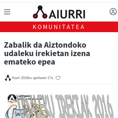
KOMUNITATEA
Zabalik da Aiztondoko
udaleku irekietan izena
emateko epea
Aiurri
2016ko apirilaren 27a