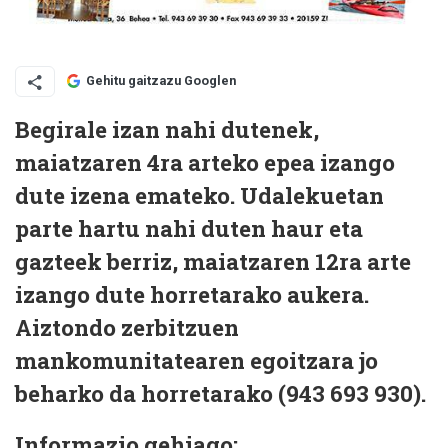
Gehitu gaitzazu Googlen
Begirale izan nahi dutenek,
maiatzaren 4ra arteko epea izango
dute izena emateko. Udalekuetan
parte hartu nahi duten haur eta
gazteek berriz, maiatzaren 12ra arte
izango dute horretarako aukera.
Aiztondo zerbitzuen
mankomunitatearen egoitzara jo
beharko da horretarako (943 693 930).
Informazio gehiago: