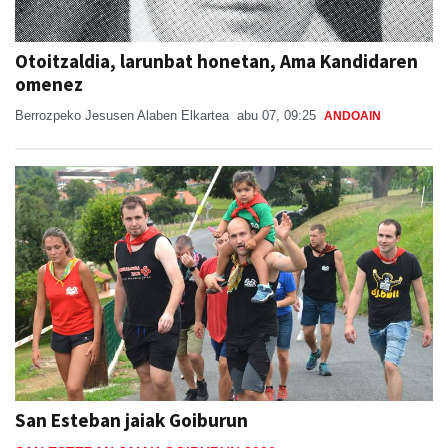
Otoitzaldia, larunbat honetan, Ama Kandidaren
omenez
Berrozpeko Jesusen Alaben Elkartea
abu 07, 09:25
ANDOAIN
San Esteban jaiak Goiburun