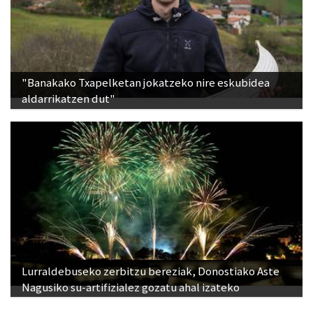
"Banakako Txapelketan jokatzeko nire eskubidea
aldarrikatzen dut"
Lurraldebuseko zerbitzu bereziak, Donostiako Aste
Nagusiko su-artifizialez gozatu ahal izateko