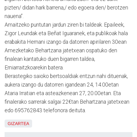
pizten/ didan hark barrena,/ edo egoera den/ berotzen
nauena”.
Amaitzeko puntutan jardun ziren bi taldeak. Epaileek,
Zigor Leundak eta Beñat Iguaranek, eta publikoak hala
erabakita Hernani izango da datorren apirilaren 30ean
Amezketako Behartzana jatetxean ospatuko den
finalean kantatuko duen bigarren taldea,
Erniarraitzkoarekin batera.
Berastegiko saioko bertsoaldiak entzun nahi dituenak,
aukera izango du datorren igandean 24, 14.00etan
Ataria Irratian eta asteazkenean 27, 20.00etan. Eta
finalerako sarrerak salgai 22€tan Behartzana jatetxean
edo 695762843 telefonora deituta.
GIZARTEA