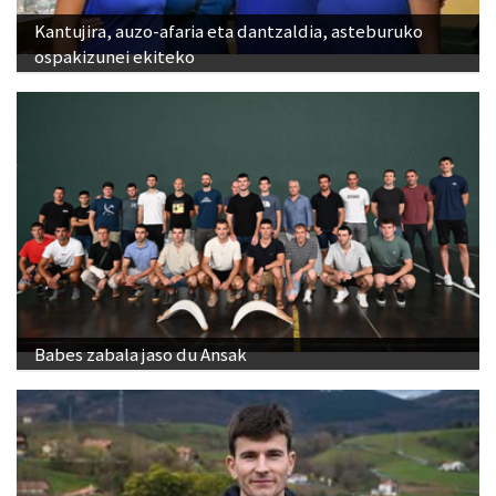
Kantujira, auzo-afaria eta dantzaldia, asteburuko
ospakizunei ekiteko
Babes zabala jaso du Ansak