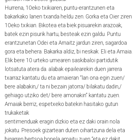
Hurrena, 10eko txikiaren, puntu-erantzunen eta
bakarkako lanen txanda heldu zen. Gorka eta Oier ziren
10eko txikian. Bikotea eta biek pisuarekin arazoak,
batek ezin pisurik hartu, besteak ezin galdu. Puntu
erantzunetan Odei eta Arnaitz jardun ziren, sagardoa
gora eta behera. Bakarka aldiz, bi neskak. Eli eta Amaia.
Elik bere 10 urteko umearen saskibaloi partidutik
lotsatuta atera da. alabak epailearekin duen jarrera
txarraz kantatu du eta amaieran “lan ona egin zuen/
bere alabakin,/ ta ni bezain jatorra/ bilakatu dadin,/
gehiago utziko det/ bere amonakin” kantatu zuen.
Amaiak berriz, espetxeko batekin hasitako gutun
trukaketak
sentimenduak eragin dizkio eta ez daki orain nola
jokatu. Presoek gizartean duten oihartzuna dela eta
bigarren bertsoa honela amaitu zuen “eta ez dakit