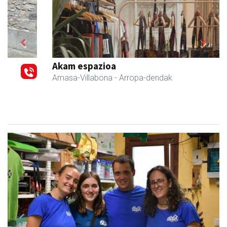
Previous
Next
Akam espazioa
Amasa-Villabona
- Arropa-dendak