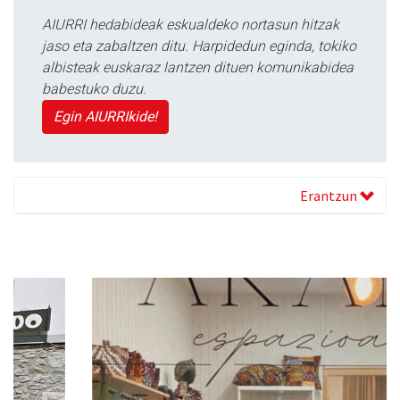
AIURRI hedabideak eskualdeko nortasun hitzak
jaso eta zabaltzen ditu. Harpidedun eginda, tokiko
albisteak euskaraz lantzen dituen komunikabidea
babestuko duzu.
Egin AIURRIkide!
Erantzun