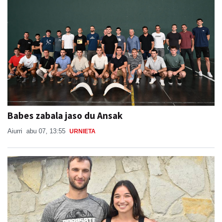
Babes zabala jaso du Ansak
Aiurri
abu 07, 13:55
URNIETA