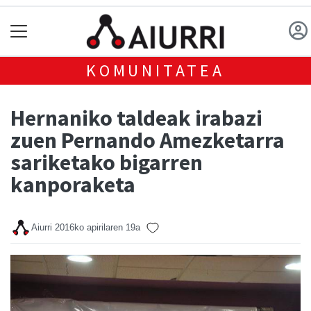
KOMUNITATEA
Hernaniko taldeak irabazi
zuen Pernando Amezketarra
sariketako bigarren
kanporaketa
Aiurri
2016ko apirilaren 19a