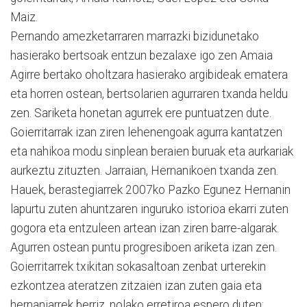
Maiz.
Pernando amezketarraren marrazki bizidunetako
hasierako bertsoak entzun bezalaxe igo zen Amaia
Agirre bertako oholtzara hasierako argibideak ematera
eta horren ostean, bertsolarien agurraren txanda heldu
zen. Sariketa honetan agurrek ere puntuatzen dute.
Goierritarrak izan ziren lehenengoak agurra kantatzen
eta nahikoa modu sinplean beraien buruak eta aurkariak
aurkeztu zituzten. Jarraian, Hernanikoen txanda zen.
Hauek, berastegiarrek 2007ko Pazko Egunez Hernanin
lapurtu zuten ahuntzaren inguruko istorioa ekarri zuten
gogora eta entzuleen artean izan ziren barre-algarak.
Agurren ostean puntu progresiboen ariketa izan zen.
Goierritarrek txikitan sokasaltoan zenbat urterekin
ezkontzea ateratzen zitzaien izan zuten gaia eta
hernaniarrek berriz, nolako erretiroa espero duten: