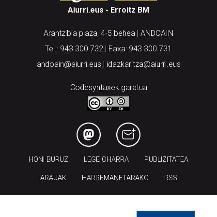
Aiurri.eus - Erroitz BM
Arantzibia plaza, 4-5 behea | ANDOAIN
Tel.: 943 300 732 | Faxa: 943 300 731
andoain@aiurri.eus | idazkaritza@aiurri.eus
Codesyntaxek garatua
HONI BURUZ
LEGE OHARRA
PUBLIZITATEA
ARAUAK
HARREMANETARAKO
RSS