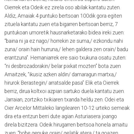
Oierrek eta Odeik ez zirela oso abilak kantatu zuten.
Aldiz, Amaiak 4 puntuko bertsoan 100dik gora egiten
zituela kantatu zuen eta bigarren bertsoan berriz, 7
puntukoan umoretik hausnarketarako bidea ireki zuen:
“baina ni ja ez nago/ horrekin ze suma,/ ezkondu nahi
zuna/ orain hain hurruna,/ lehen galdera zen orain/ badu
erantzuna”. Hernaniarrek ere saio txukuna osatu zuten:
“ni desbrozadorakin/ belar pixkat mozten” bota zuen
Arnaitzek, “ikusiz azken aldin/ damaragun martxa,/
hirurok Berastegin/ arratsalde pasa” Elik eta Oierrek
berriz, dirua koltxoi azpian sartuko duela kantatu zuen.
Jarraian, zortziko txikiaren txanda heldu zen. Odei eta
Oier Arcelor Mittaleko langilearen 10-12 urteko semeak
dira eta entzun berri dute agian Asturiasera joango
direla bizitzera. Odeik hirugarren bertsoa honela amaitu
zuen: “hobe genuke orain/ gelatik atera,/ ta goazen