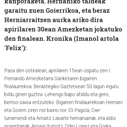
kanporaketa. Hernaniko taldeak
garaitu zuen Goierrikoa, eta beraz
Herniarraitzen aurka ariko dira
apirilaren 30ean Amezketan jokatuko
den finalean. Kronika (Imanol artola
'Felix'):
Pasa den ostiralean, apirilaren 15ean ospatu zen I.
Pernando Amezketarra Sariketaren bigarren
finalaurrekoa. Berastegiko Gaztetxean 50 lagun inguru
bildu ginen guztira. Lehengo bapo afaldu eta gero,
bertso-saioa entzuteko. Bigarren finalaurrekoan Hernani
eta Goierri ziren nor baino nor. Eli Pagola, Oier
Iurramendi eta Arnaitz Lasarte hernaniarrak; eta aldiz
goierritarrak, Amaia Iturriotz, Odei Lopez eta Gorka