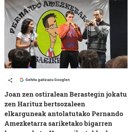
Gehitu gaitzazu Googlen
Joan zen ostiralean Berastegin jokatu
zen Harituz bertsozaleen
elkarguneak antolatutako Pernando
Amezketarra sariketako bigarren