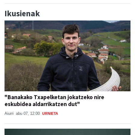
Ikusienak
"Banakako Txapelketan jokatzeko nire
eskubidea aldarrikatzen dut"
Aiurri
abu 07, 12:00
URNIETA