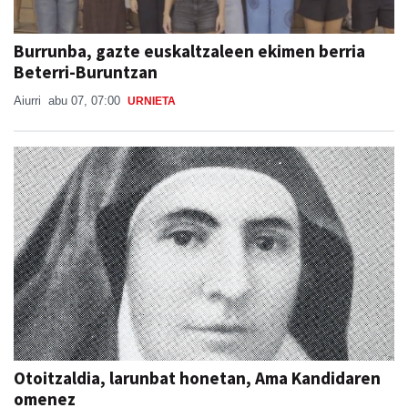
Burrunba, gazte euskaltzaleen ekimen berria
Beterri-Buruntzan
Aiurri
abu 07, 07:00
URNIETA
Otoitzaldia, larunbat honetan, Ama Kandidaren
omenez