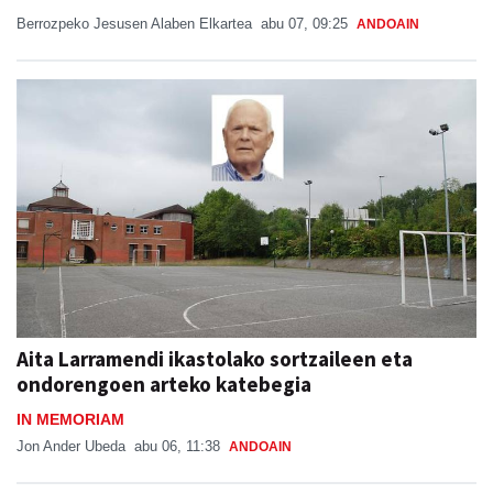
Berrozpeko Jesusen Alaben Elkartea
abu 07, 09:25
ANDOAIN
Aita Larramendi ikastolako sortzaileen eta
ondorengoen arteko katebegia
IN MEMORIAM
Jon Ander Ubeda
abu 06, 11:38
ANDOAIN