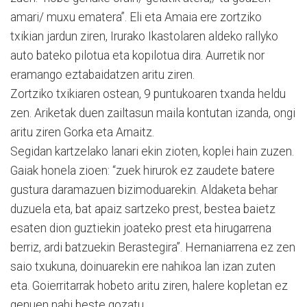
amari/ muxu ematera”. Eli eta Amaia ere zortziko
txikian jardun ziren, Irurako Ikastolaren aldeko rallyko
auto bateko pilotua eta kopilotua dira. Aurretik nor
eramango eztabaidatzen aritu ziren.
Zortziko txikiaren ostean, 9 puntukoaren txanda heldu
zen. Ariketak duen zailtasun maila kontutan izanda, ongi
aritu ziren Gorka eta Arnaitz.
Segidan kartzelako lanari ekin zioten, koplei hain zuzen.
Gaiak honela zioen: “zuek hirurok ez zaudete batere
gustura daramazuen bizimoduarekin. Aldaketa behar
duzuela eta, bat apaiz sartzeko prest, bestea baietz
esaten dion guztiekin joateko prest eta hirugarrena
berriz, ardi batzuekin Berastegira”. Hernaniarrena ez zen
saio txukuna, doinuarekin ere nahikoa lan izan zuten
eta. Goierritarrak hobeto aritu ziren, halere kopletan ez
genuen nahi beste gozatu.