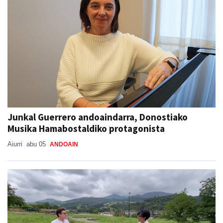
Junkal Guerrero andoaindarra, Donostiako
Musika Hamabostaldiko protagonista
Aiurri
abu 05
ANDOAIN