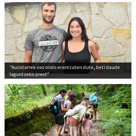
"Auzotarrek oso ondo erantzuten dute, beti daude
laguntzeko prest"