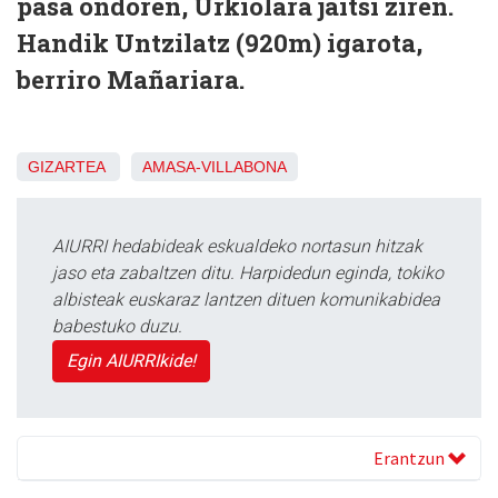
pasa ondoren, Urkiolara jaitsi ziren.
Handik Untzilatz (920m) igarota,
berriro Mañariara.
GIZARTEA
AMASA-VILLABONA
AIURRI hedabideak eskualdeko nortasun hitzak
jaso eta zabaltzen ditu. Harpidedun eginda, tokiko
albisteak euskaraz lantzen dituen komunikabidea
babestuko duzu.
Egin AIURRIkide!
Erantzun