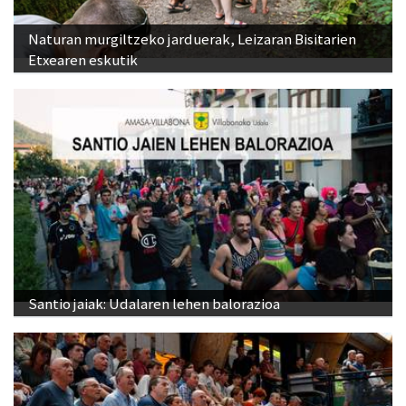
Naturan murgiltzeko jarduerak, Leizaran Bisitarien
Etxearen eskutik
Santio jaiak: Udalaren lehen balorazioa