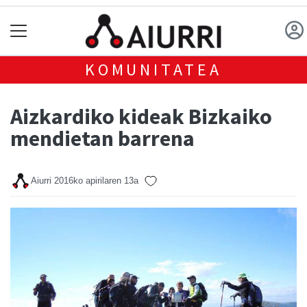
KOMUNITATEA
Aizkardiko kideak Bizkaiko
mendietan barrena
Aiurri
2016ko apirilaren 13a