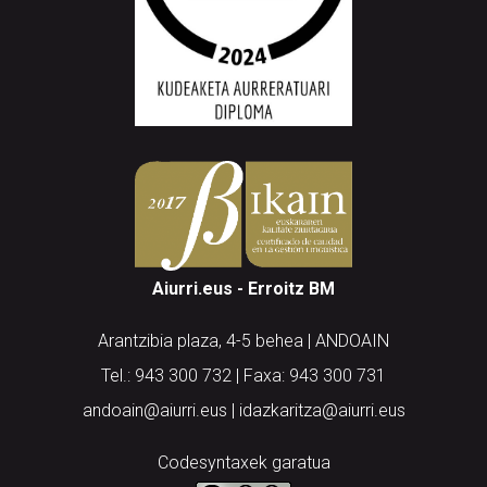
Aiurri.eus - Erroitz BM
Arantzibia plaza, 4-5 behea | ANDOAIN
Tel.: 943 300 732 | Faxa: 943 300 731
andoain@aiurri.eus | idazkaritza@aiurri.eus
Codesyntaxek garatua