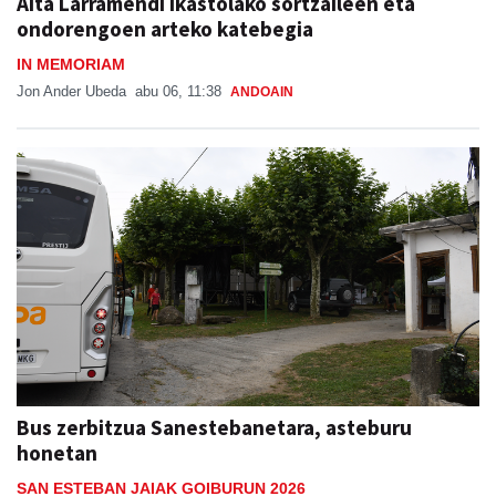
Aita Larramendi ikastolako sortzaileen eta
ondorengoen arteko katebegia
IN MEMORIAM
Jon Ander Ubeda
abu 06, 11:38
ANDOAIN
Bus zerbitzua Sanestebanetara, asteburu
honetan
SAN ESTEBAN JAIAK GOIBURUN 2026