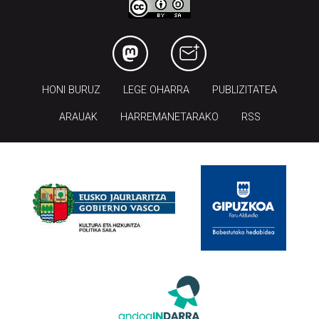
HONI BURUZ
LEGE OHARRA
PUBLIZITATEA
ARAUAK
HARREMANETARAKO
RSS