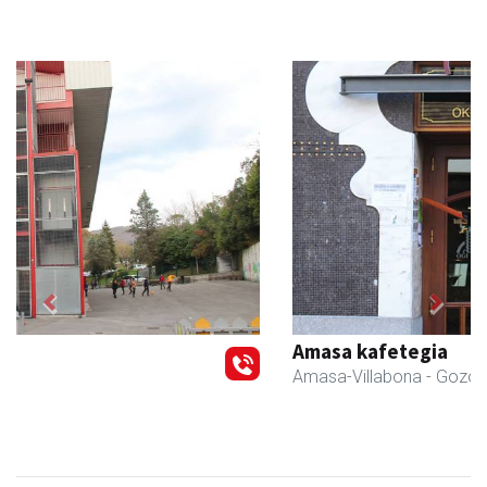
Previous
Next
Amasa kafetegia
Amasa-Villabona
- Gozotegiak