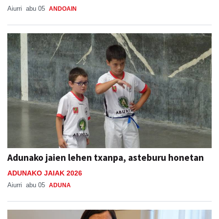
Aiurri
abu 05
ANDOAIN
Adunako jaien lehen txanpa, asteburu honetan
ADUNAKO JAIAK 2026
Aiurri
abu 05
ADUNA