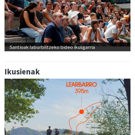
Santioak laburbiltzeko bideo ikusgarria
Ikusienak