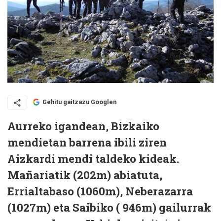
Gehitu gaitzazu Googlen
Aurreko igandean, Bizkaiko
mendietan barrena ibili ziren
Aizkardi mendi taldeko kideak.
Mañariatik (202m) abiatuta,
Errialtabaso (1060m), Neberazarra
(1027m) eta Saibiko ( 946m) gailurrak