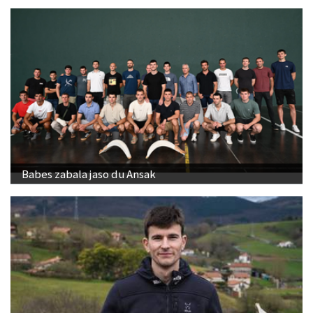
Babes zabala jaso du Ansak