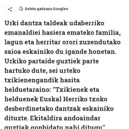
Gehitu gaitzazu Googlen
Urki dantza taldeak udaberriko
emanaldiei hasiera emateko familia,
lagun eta herritar orori zuzendutako
saioa eskainiko du igande honetan.
Urkiko partaide guztiek parte
hartuko dute, sei urteko
txikienengandik hasita
helduetaraino: "Txikienek eta
helduenek Euskal Herriko txoko
desberdinetako dantzak eskainiko
dituzte. Ekitaldira andoaindar
guztiak gonbidatu nahi ditugu".