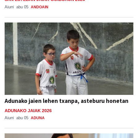
Aiurri
abu 05
ANDOAIN
Adunako jaien lehen txanpa, asteburu honetan
ADUNAKO JAIAK 2026
Aiurri
abu 05
ADUNA