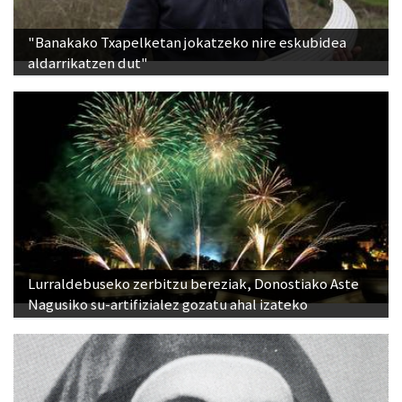
"Banakako Txapelketan jokatzeko nire eskubidea
aldarrikatzen dut"
Lurraldebuseko zerbitzu bereziak, Donostiako Aste
Nagusiko su-artifizialez gozatu ahal izateko