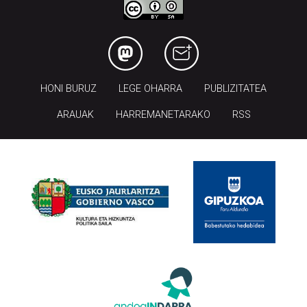
HONI BURUZ
LEGE OHARRA
PUBLIZITATEA
ARAUAK
HARREMANETARAKO
RSS