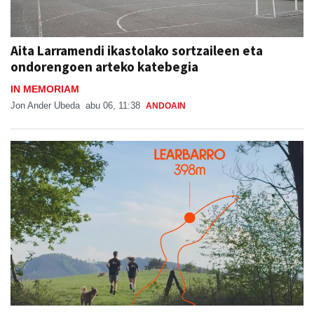
Aita Larramendi ikastolako sortzaileen eta
ondorengoen arteko katebegia
IN MEMORIAM
Jon Ander Ubeda
abu 06, 11:38
ANDOAIN