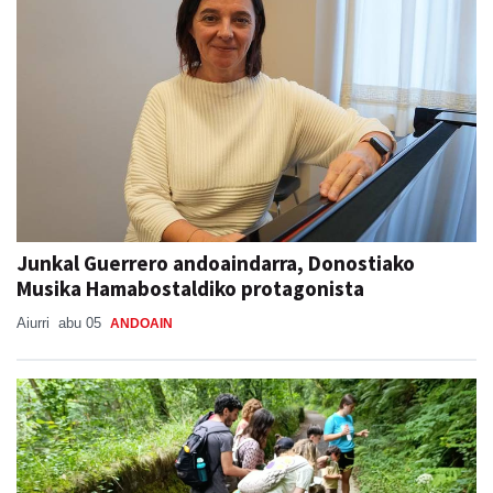
Junkal Guerrero andoaindarra, Donostiako
Musika Hamabostaldiko protagonista
Aiurri
abu 05
ANDOAIN