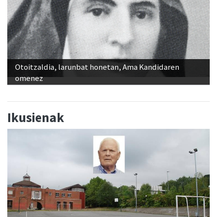
Otoitzaldia, larunbat honetan, Ama Kandidaren
omenez
Ikusienak