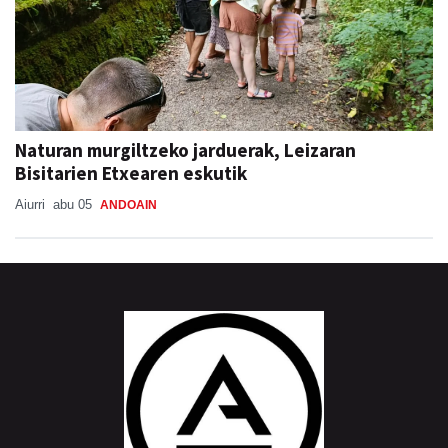
Naturan murgiltzeko jarduerak, Leizaran
Bisitarien Etxearen eskutik
Aiurri
abu 05
ANDOAIN