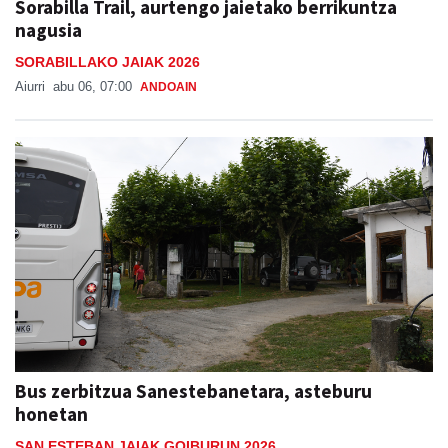
Sorabilla Trail, aurtengo jaietako berrikuntza
nagusia
SORABILLAKO JAIAK 2026
Aiurri
abu 06, 07:00
ANDOAIN
Bus zerbitzua Sanestebanetara, asteburu
honetan
SAN ESTEBAN JAIAK GOIBURUN 2026