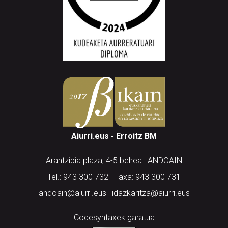
Aiurri.eus - Erroitz BM
Arantzibia plaza, 4-5 behea | ANDOAIN
Tel.: 943 300 732 | Faxa: 943 300 731
andoain@aiurri.eus | idazkaritza@aiurri.eus
Codesyntaxek garatua