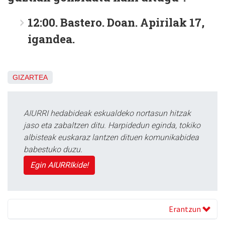
12:00. Bastero. Doan. Apirilak 17,
igandea.
GIZARTEA
AIURRI hedabideak eskualdeko nortasun hitzak
jaso eta zabaltzen ditu. Harpidedun eginda, tokiko
albisteak euskaraz lantzen dituen komunikabidea
babestuko duzu.
Egin AIURRIkide!
Erantzun