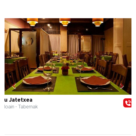
Previous
Next
Adats ileapaindegi eta estetika
Andoain
- Ile-apaindegiak