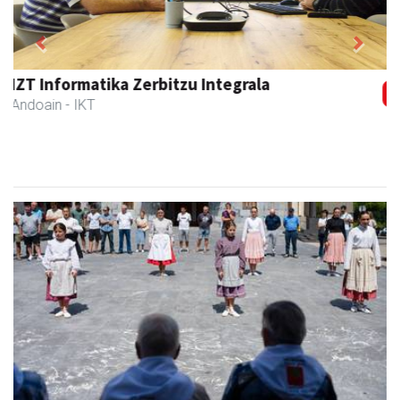
Previous
Next
Iturri-Ondo jatetxea
Asteasu
- Jatetxeak