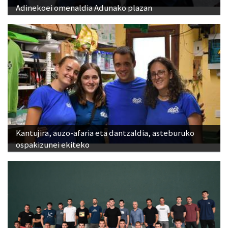
Adinekoei omenaldia Adunako plazan
Kantujira, auzo-afaria eta dantzaldia, asteburuko
ospakizunei ekiteko