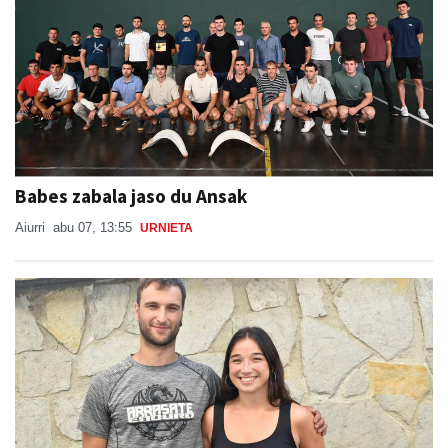
Babes zabala jaso du Ansak
Aiurri
abu 07, 13:55
URNIETA