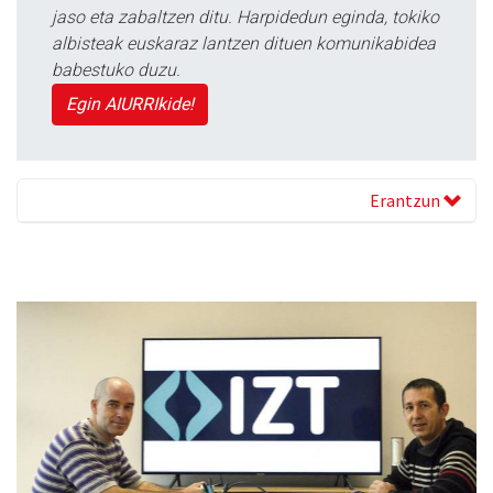
jaso eta zabaltzen ditu. Harpidedun eginda, tokiko
albisteak euskaraz lantzen dituen komunikabidea
babestuko duzu.
Egin AIURRIkide!
Erantzun