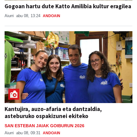
Gogoan hartu dute Katto Amilibia kultur eragilea
Aiurri
abu 08, 13:24
ANDOAIN
Kantujira, auzo-afaria eta dantzaldia,
asteburuko ospakizunei ekiteko
SAN ESTEBAN JAIAK GOIBURUN 2026
Aiurri
abu 08, 09:31
ANDOAIN