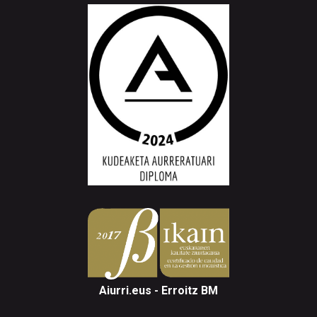
Aiurri.eus - Erroitz BM