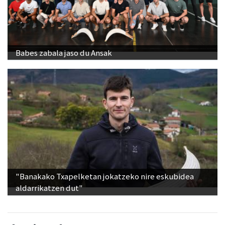
Babes zabala jaso du Ansak
"Banakako Txapelketan jokatzeko nire eskubidea
aldarrikatzen dut"