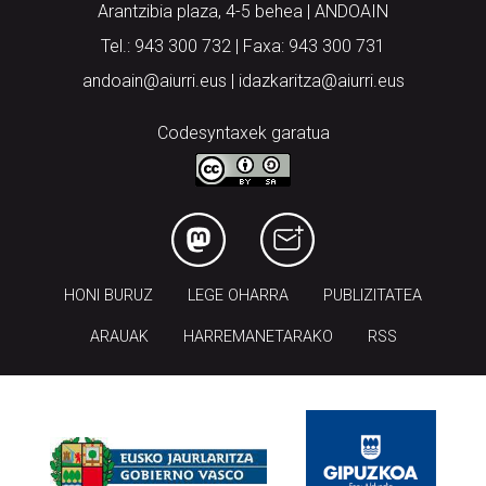
Arantzibia plaza, 4-5 behea | ANDOAIN
Tel.: 943 300 732 | Faxa: 943 300 731
andoain@aiurri.eus | idazkaritza@aiurri.eus
Codesyntaxek garatua
HONI BURUZ
LEGE OHARRA
PUBLIZITATEA
ARAUAK
HARREMANETARAKO
RSS