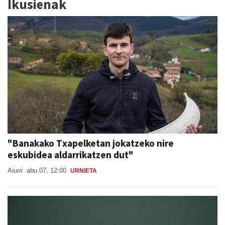
Ikusienak
"Banakako Txapelketan jokatzeko nire
eskubidea aldarrikatzen dut"
Aiurri
abu 07, 12:00
URNIETA