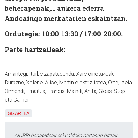
beherapenak,... aukera ederra
Andoaingo merkatarien eskaintzan.
Ordutegia: 10:00-13:30 / 17:00-20:00.
Parte hartzaileak:
Amantegi, Iturbe zapatadenda, Xare oinetakoak,
Durazno, Xelene, Alice, Martin elektrizitatea, Orte, Izeia,
Ormendi, Ernaitza, Francis, Maindi, Anita, Gloss, Stop
eta Gamer.
GIZARTEA
AIURRI hedabideak eskualdeko nortasun hitzak