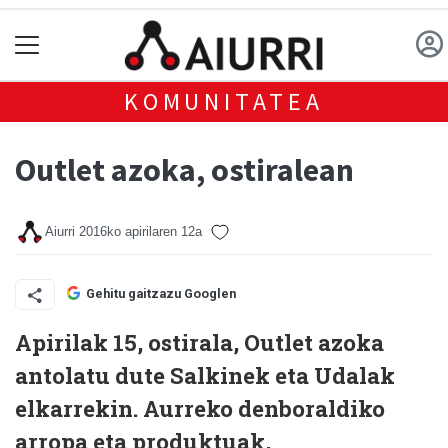
KOMUNITATEA
Outlet azoka, ostiralean
Aiurri
2016ko apirilaren 12a
Gehitu gaitzazu Googlen
Apirilak 15, ostirala, Outlet azoka
antolatu dute Salkinek eta Udalak
elkarrekin. Aurreko denboraldiko
arropa eta produktuak,