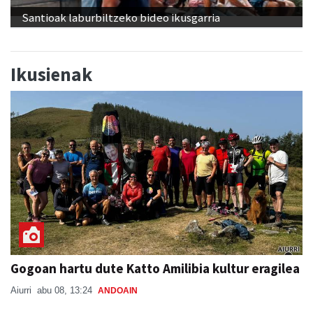
Santioak laburbiltzeko bideo ikusgarria
Ikusienak
Gogoan hartu dute Katto Amilibia kultur eragilea
Aiurri
abu 08, 13:24
ANDOAIN