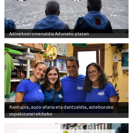
Adinekoei omenaldia Adunako plazan
Kantujira, auzo-afaria eta dantzaldia, asteburuko
ospakizunei ekiteko