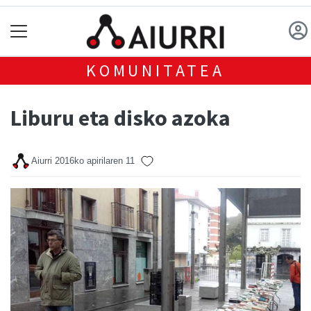
KOMUNITATEA
Liburu eta disko azoka
Aiurri
2016ko apirilaren 11