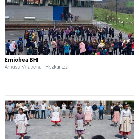
Previous
Next
Arindu fisioterapia eta osteopatia
Amasa-Villabona
- Fisioterapia