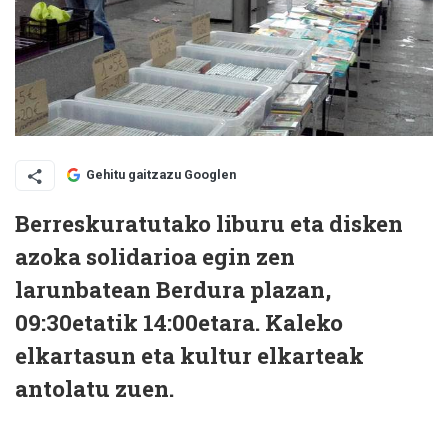
Gehitu gaitzazu Googlen
Berreskuratutako liburu eta disken
azoka solidarioa egin zen
larunbatean Berdura plazan,
09:30etatik 14:00etara. Kaleko
elkartasun eta kultur elkarteak
antolatu zuen.