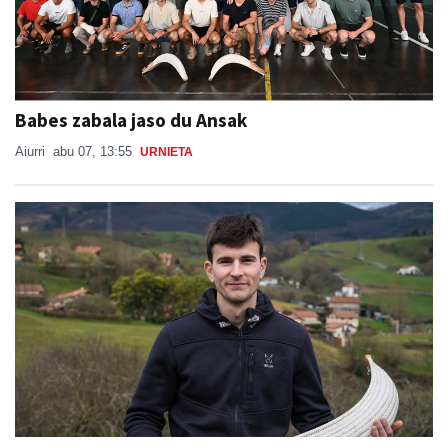
Babes zabala jaso du Ansak
Aiurri
abu 07, 13:55
URNIETA