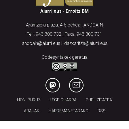
Aiurri.eus - Erroitz BM
Arantzibia plaza, 4-5 behea | ANDOAIN
Tel.: 943 300 732 | Faxa: 943 300 731
andoain@aiurri.eus | idazkaritza@aiurri.eus
Codesyntaxek garatua
HONI BURUZ
LEGE OHARRA
PUBLIZITATEA
ARAUAK
HARREMANETARAKO
RSS