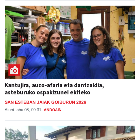
Kantujira, auzo-afaria eta dantzaldia,
asteburuko ospakizunei ekiteko
SAN ESTEBAN JAIAK GOIBURUN 2026
Aiurri
abu 08, 09:31
ANDOAIN