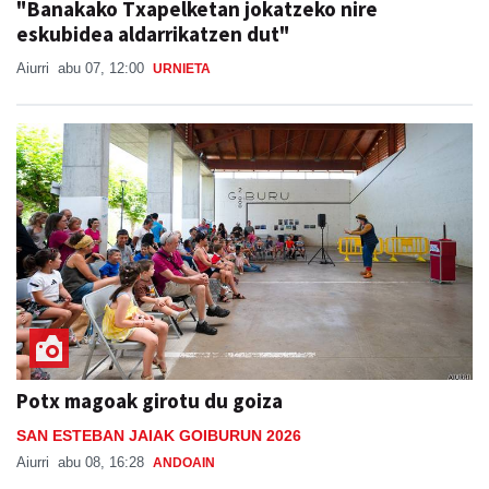
"Banakako Txapelketan jokatzeko nire
eskubidea aldarrikatzen dut"
Aiurri
abu 07, 12:00
URNIETA
Potx magoak girotu du goiza
SAN ESTEBAN JAIAK GOIBURUN 2026
Aiurri
abu 08, 16:28
ANDOAIN