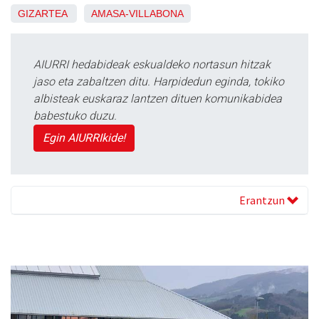
GIZARTEA
AMASA-VILLABONA
AIURRI hedabideak eskualdeko nortasun hitzak
jaso eta zabaltzen ditu. Harpidedun eginda, tokiko
albisteak euskaraz lantzen dituen komunikabidea
babestuko duzu.
Egin AIURRIkide!
Erantzun