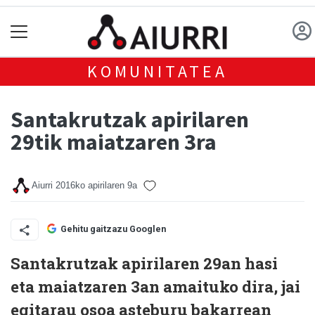
KOMUNITATEA
Santakrutzak apirilaren
29tik maiatzaren 3ra
Aiurri
2016ko apirilaren 9a
Gehitu gaitzazu Googlen
Santakrutzak apirilaren 29an hasi
eta maiatzaren 3an amaituko dira, jai
egitarau osoa asteburu bakarrean