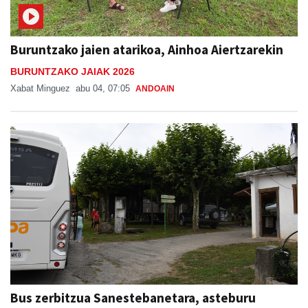
Buruntzako jaien atarikoa, Ainhoa Aiertzarekin
BURUNTZAKO JAIAK 2026
Xabat Minguez
abu 04, 07:05
ANDOAIN
Bus zerbitzua Sanestebanetara, asteburu