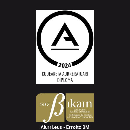
Aiurri.eus - Erroitz BM