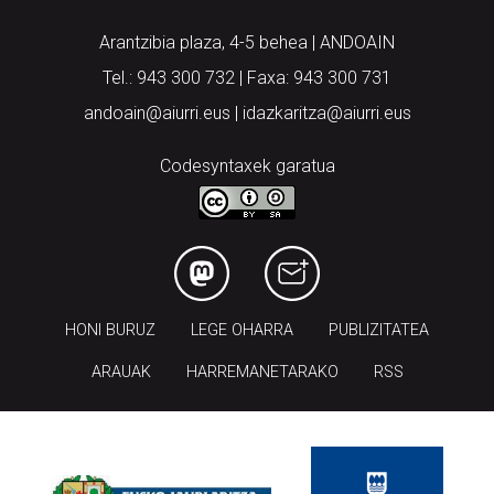
Arantzibia plaza, 4-5 behea | ANDOAIN
Tel.: 943 300 732 | Faxa: 943 300 731
andoain@aiurri.eus | idazkaritza@aiurri.eus
Codesyntaxek garatua
HONI BURUZ
LEGE OHARRA
PUBLIZITATEA
ARAUAK
HARREMANETARAKO
RSS