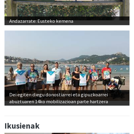
Andazarrate: Eusteko kemena
Dei egiten diegu donostiarrei eta gipuzkoarrei
abuztuaren 14ko mobilizazioan parte hartzera
Ikusienak