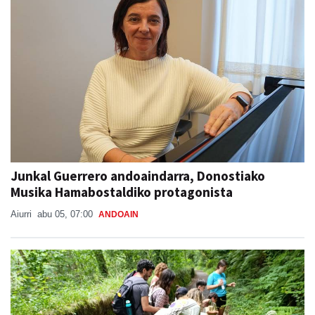
Junkal Guerrero andoaindarra, Donostiako
Musika Hamabostaldiko protagonista
Aiurri
abu 05, 07:00
ANDOAIN