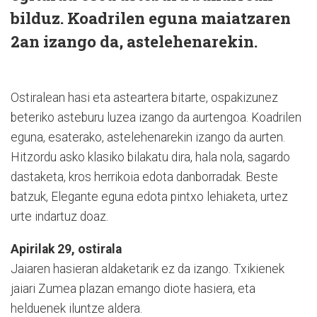
bilduz. Koadrilen eguna maiatzaren
2an izango da, astelehenarekin.
Ostiralean hasi eta asteartera bitarte, ospakizunez
beteriko asteburu luzea izango da aurtengoa. Koadrilen
eguna, esaterako, astelehenarekin izango da aurten.
Hitzordu asko klasiko bilakatu dira, hala nola, sagardo
dastaketa, kros herrikoia edota danborradak. Beste
batzuk, Elegante eguna edota pintxo lehiaketa, urtez
urte indartuz doaz.
Apirilak 29, ostirala
Jaiaren hasieran aldaketarik ez da izango. Txikienek
jaiari Zumea plazan emango diote hasiera, eta
helduenek iluntze aldera.