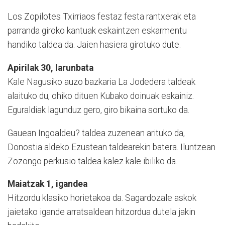
Los Zopilotes Txirriaos festaz festa rantxerak eta
parranda giroko kantuak eskaintzen eskarmentu
handiko taldea da. Jaien hasiera girotuko dute.
Apirilak 30, larunbata
Kale Nagusiko auzo bazkaria La Jodedera taldeak
alaituko du, ohiko dituen Kubako doinuak eskainiz.
Eguraldiak lagunduz gero, giro bikaina sortuko da.
Gauean Ingoaldeu? taldea zuzenean arituko da,
Donostia aldeko Ezustean taldearekin batera. Iluntzean
Zozongo perkusio taldea kalez kale ibiliko da.
Maiatzak 1, igandea
Hitzordu klasiko horietakoa da. Sagardozale askok
jaietako igande arratsaldean hitzordua dutela jakin