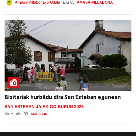
Amasa-Villabonako Udala
abu 05
AMASA-VILLABONA
Bisitariak hurbildu dira San Esteban egunean
SAN ESTEBAN JAIAK GOIBURUN 2026
Aiurri
abu 03
ANDOAIN