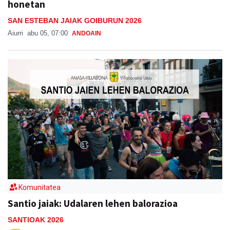
honetan
SAN ESTEBAN JAIAK GOIBURUN 2026
Aiurri
abu 05, 07:00
ANDOAIN
Komunitatea
Santio jaiak: Udalaren lehen balorazioa
SANTIOAK 2026