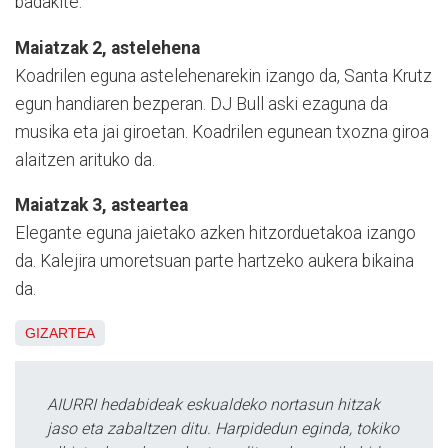
badakite.
Maiatzak 2, astelehena
Koadrilen eguna astelehenarekin izango da, Santa Krutz
egun handiaren bezperan.
DJ Bull aski ezaguna da
musika eta jai giroetan. Koadrilen egunean txozna giroa
alaitzen arituko da.
Maiatzak 3, asteartea
Elegante eguna jaietako azken hitzorduetakoa izango
da. Kalejira umoretsuan parte hartzeko aukera bikaina
da.
GIZARTEA
AIURRI hedabideak eskualdeko nortasun hitzak
jaso eta zabaltzen ditu. Harpidedun eginda, tokiko