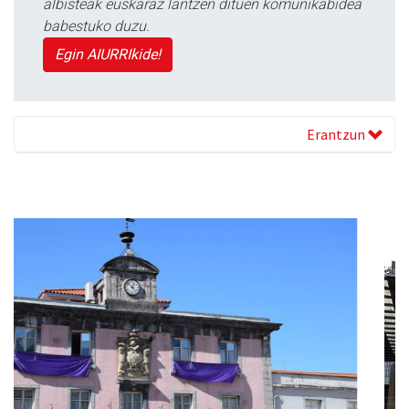
albisteak euskaraz lantzen dituen komunikabidea
babestuko duzu.
Egin AIURRIkide!
Erantzun