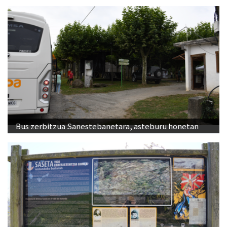
Bus zerbitzua Sanestebanetara, asteburu honetan