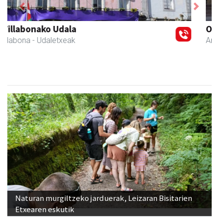
Previous
Next
Ondarreta Ikastetxea
Andoain
- Hezkuntza
Naturan murgiltzeko jarduerak, Leizaran Bisitarien
Etxearen eskutik