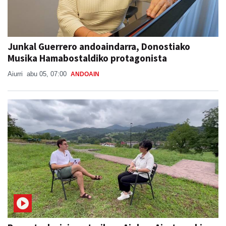
Junkal Guerrero andoaindarra, Donostiako
Musika Hamabostaldiko protagonista
Aiurri
abu 05, 07:00
ANDOAIN