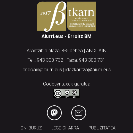
Aiurri.eus - Erroitz BM
Arantzibia plaza, 4-5 behea | ANDOAIN
Tel.: 943 300 732 | Faxa: 943 300 731
andoain@aiurri.eus | idazkaritza@aiurri.eus
Codesyntaxek garatua
HONI BURUZ
LEGE OHARRA
PUBLIZITATEA