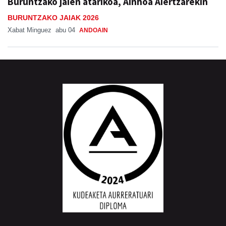
Buruntzako jaien atarikoa, Ainhoa Aiertzarekin
BURUNTZAKO JAIAK 2026
Xabat Minguez
abu 04
ANDOAIN