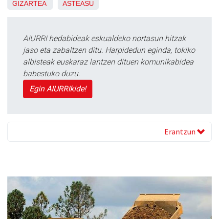
GIZARTEA
ASTEASU
AIURRI hedabideak eskualdeko nortasun hitzak
jaso eta zabaltzen ditu. Harpidedun eginda, tokiko
albisteak euskaraz lantzen dituen komunikabidea
babestuko duzu.
Egin AIURRIkide!
Erantzun