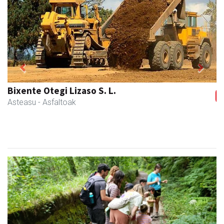
Previous
Next
Skinter ontziratzeak
Asteasu
- Ontziratzeak