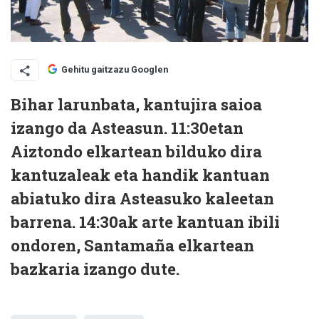
Gehitu gaitzazu Googlen
Bihar larunbata, kantujira saioa
izango da Asteasun. 11:30etan
Aiztondo elkartean bilduko dira
kantuzaleak eta handik kantuan
abiatuko dira Asteasuko kaleetan
barrena. 14:30ak arte kantuan ibili
ondoren, Santamaña elkartean
bazkaria izango dute.