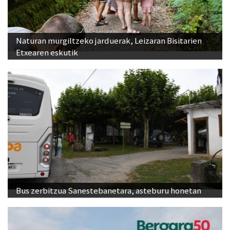
Naturan murgiltzeko jarduerak, Leizaran Bisitarien
Etxearen eskutik
Bus zerbitzua Sanestebanetara, asteburu honetan