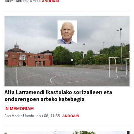
Aiurri
abu 06, 07:00
ANDOAIN
Aita Larramendi ikastolako sortzaileen eta
ondorengoen arteko katebegia
IN MEMORIAM
Jon Ander Ubeda
abu 06, 11:38
ANDOAIN