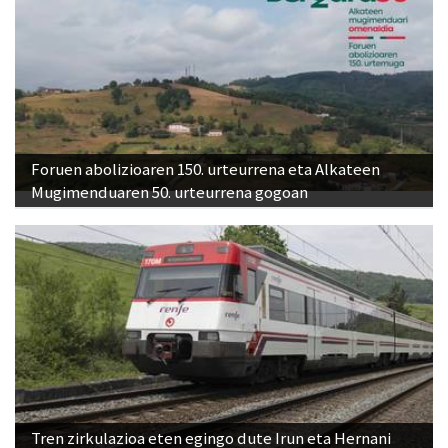
Foruen abolizioaren 150. urteurrena eta Alkateen
Mugimenduaren 50. urteurrena gogoan
Tren zirkulazioa eten egingo dute Irun eta Hernani