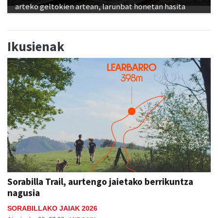
arteko geltokien artean, larunbat honetan hasita
Ikusienak
Sorabilla Trail, aurtengo jaietako berrikuntza
nagusia
SORABILLAKO JAIAK 2026