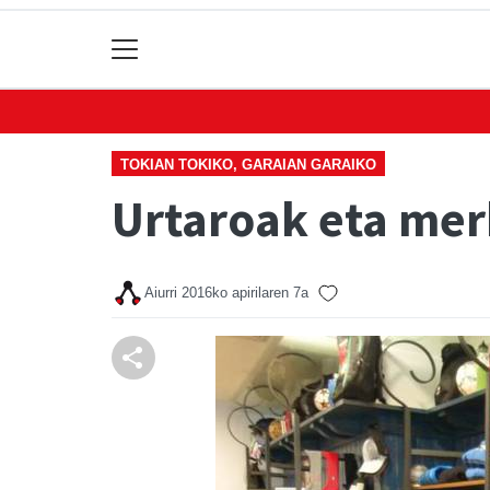
TOKIAN TOKIKO, GARAIAN GARAIKO
Urtaroak eta mer
Aiurri
2016ko apirilaren 7a