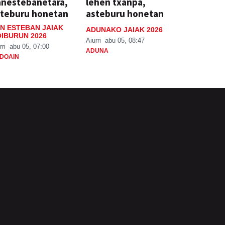
anestebanetara,
lehen txanpa,
steburu honetan
asteburu honetan
N ESTEBAN JAIAK
ADUNAKO JAIAK 2026
IBURUN 2026
Aiurri
abu 05, 08:47
rri
abu 05, 07:00
ADUNA
DOAIN