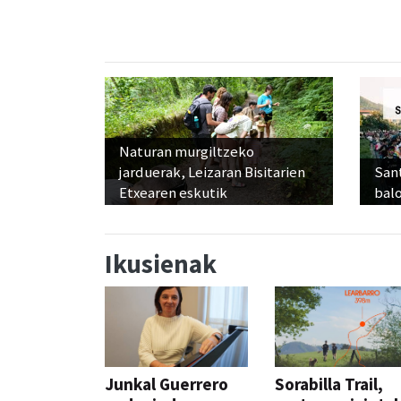
Naturan murgiltzeko
jarduerak, Leizaran Bisitarien
Sant
Etxearen eskutik
balo
Ikusienak
Junkal Guerrero
Sorabilla Trail,