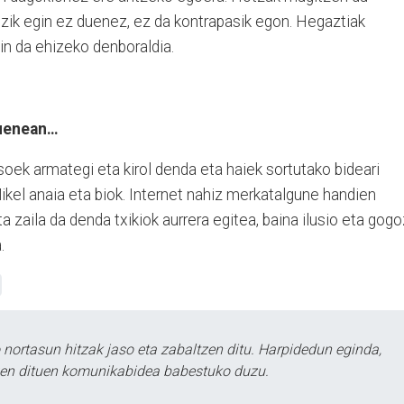
tzik egin ez duenez, ez da kontrapasik egon. Hegaztiak
in da ehizeko denboraldia.
zuenean…
oek armategi eta kirol denda eta haiek sortutako bideari
kel anaia eta biok. Internet nahiz merkatalgune handien
 zaila da denda txikiok aurrera egitea, baina ilusio eta gogo
.
ortasun hitzak jaso eta zabaltzen ditu. Harpidedun eginda,
tzen dituen komunikabidea babestuko duzu.