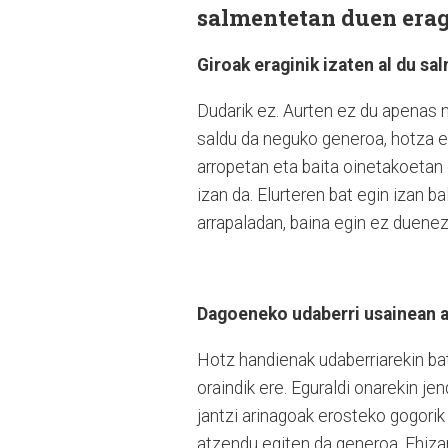
salmentetan duen eragi
Giroak eraginik izaten al du s
Dudarik ez. Aurten ez du apenas n
saldu da neguko generoa, hotza ere
arropetan eta baita oinetakoetan 
izan da. Elurteren bat egin izan ba
arrapaladan, baina egin ez duenez
Dagoeneko udaberri usainean a
Hotz handienak udaberriarekin bate
oraindik ere. Eguraldi onarekin je
jantzi arinagoak erosteko gogorik
atzendu egiten da generoa. Ehiz