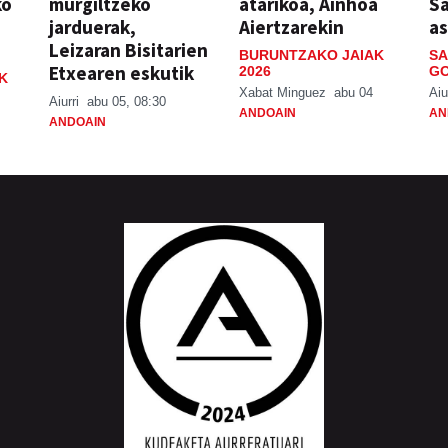
ko
murgiltzeko
atarikoa, Ainhoa
S
jarduerak,
Aiertzarekin
a
Leizaran Bisitarien
BURUNTZAKO JAIAK
SA
Etxearen eskutik
2026
GO
K
Xabat Minguez
abu 04
Aiu
Aiurri
abu 05, 08:30
ANDOAIN
AN
ANDOAIN