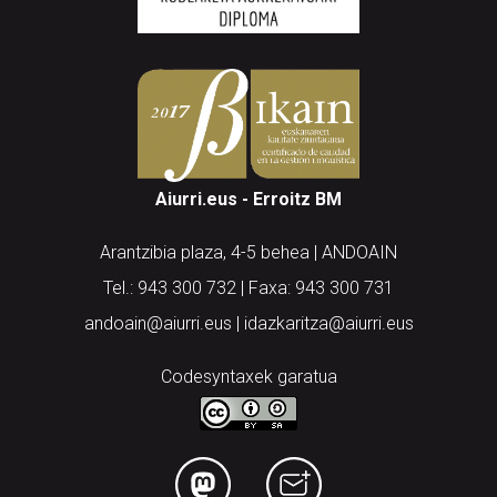
Aiurri.eus - Erroitz BM
Arantzibia plaza, 4-5 behea | ANDOAIN
Tel.: 943 300 732 | Faxa: 943 300 731
andoain@aiurri.eus | idazkaritza@aiurri.eus
Codesyntaxek garatua