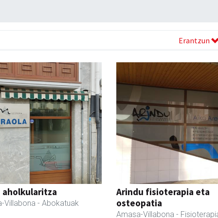
Erantzun
a aholkularitza
Arindu fisioterapia eta
osteopatia
-Villabona
- Abokatuak
Amasa-Villabona
- Fisioterapi