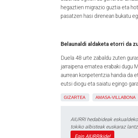
hegaztien migrazio guztia eta ho
pasatzen hasi direnean bukatu eg
Belaunaldi aldaketa etorri da 
Duela 48 urte zabaldu zuten guras
jarraipena ematea erabaki dugu Mi
aurrean konpetentzia handia da eta
eutsi diogu eta saiatu egingo gara
GIZARTEA
AMASA-VILLABONA
AIURRI hedabideak eskualdeko n
tokiko albisteak euskaraz lan
Egin AIURRIkide!