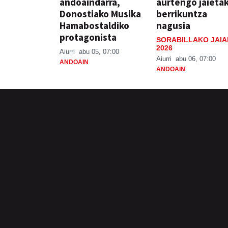
andoaindarra,
aurtengo jaieta
Donostiako Musika
berrikuntza
Hamabostaldiko
nagusia
protagonista
SORABILLAKO JAIA
2026
Aiurri
abu 05, 07:00
Aiurri
abu 06, 07:00
ANDOAIN
ANDOAIN