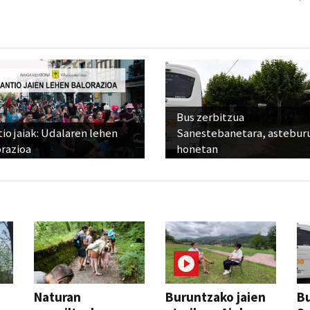
Bus zerbitzua
io jaiak: Udalaren lehen
Sanestebanetara, astebur
razioa
honetan
Naturan
Buruntzako jaien
Bu