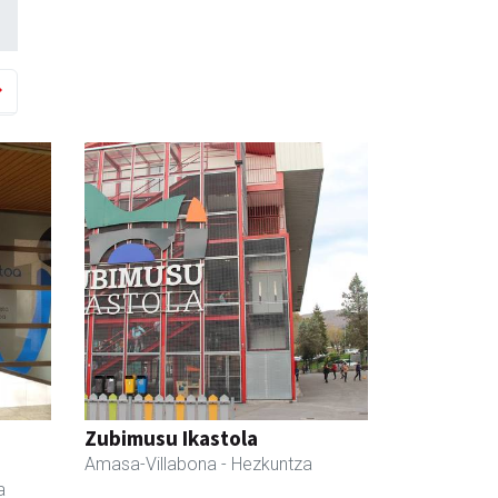
Zubimusu Ikastola
Amasa-Villabona
- Hezkuntza
a