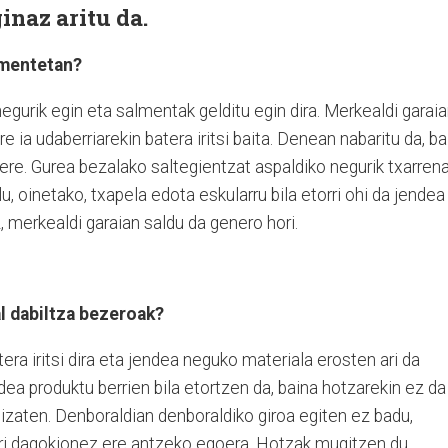
naz aritu da.
almentetan?
egurik egin eta salmentak gelditu egin dira. Merkealdi garai
 ia udaberriarekin batera iritsi baita. Denean nabaritu da, ba
ere. Gurea bezalako saltegientzat aspaldiko negurik txarren
lu, oinetako, txapela edota eskularru bila etorri ohi da jendea
, merkealdi garaian saldu da genero hori.
l dabiltza bezeroak?
ra iritsi dira eta jendea neguko materiala erosten ari da
ndea produktu berrien bila etortzen da, baina hotzarekin ez da
 izaten. Denboraldian denboraldiko giroa egiten ez badu,
ari dagokionez ere antzeko egoera. Hotzak mugitzen du