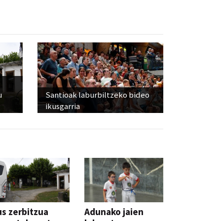
u
Santioak laburbiltzeko bideo
ikusgarria
s zerbitzua
Adunako jaien