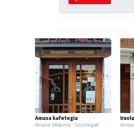
Amasa kafetegia
Iraol
Amasa-Villabona
- Gozotegiak
Amasa