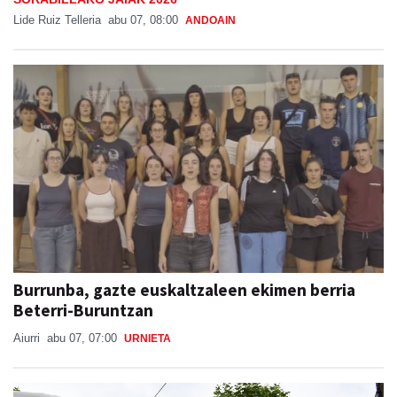
Lide Ruiz Telleria
abu 07, 08:00
ANDOAIN
Burrunba, gazte euskaltzaleen ekimen berria
Beterri-Buruntzan
Aiurri
abu 07, 07:00
URNIETA