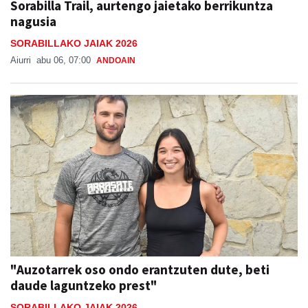
Sorabilla Trail, aurtengo jaietako berrikuntza
nagusia
SORABILLAKO JAIAK 2026
Aiurri
abu 06, 07:00
ANDOAIN
"Auzotarrek oso ondo erantzuten dute, beti
daude laguntzeko prest"
SORABILLAKO JAIAK 2026