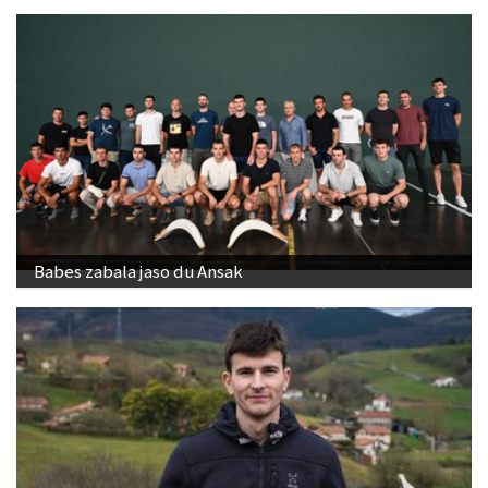
Babes zabala jaso du Ansak