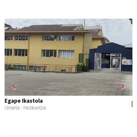
Previous
Next
Akam espazioa
Amasa-Villabona
- Arropa-dendak