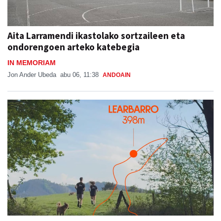
Aita Larramendi ikastolako sortzaileen eta
ondorengoen arteko katebegia
IN MEMORIAM
Jon Ander Ubeda
abu 06, 11:38
ANDOAIN