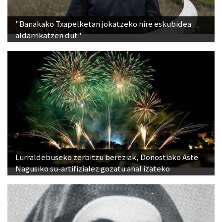
"Banakako Txapelketan jokatzeko nire eskubidea
aldarrikatzen dut"
Lurraldebuseko zerbitzu bereziak, Donostiako Aste
Nagusiko su-artifizialez gozatu ahal izateko