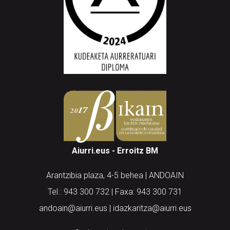
Aiurri.eus - Erroitz BM
Arantzibia plaza, 4-5 behea | ANDOAIN
Tel.: 943 300 732 | Faxa: 943 300 731
andoain@aiurri.eus | idazkaritza@aiurri.eus