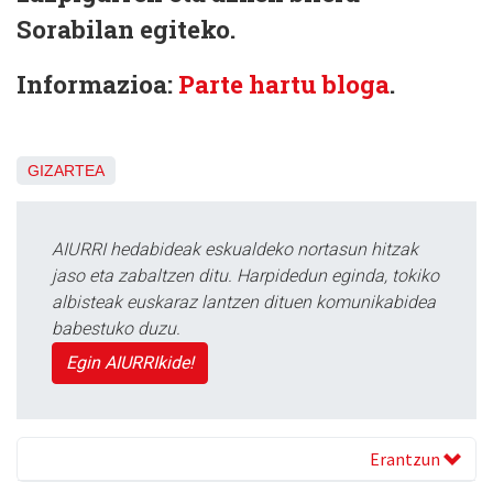
Sorabilan egiteko.
Informazioa:
Parte hartu bloga
.
GIZARTEA
AIURRI hedabideak eskualdeko nortasun hitzak
jaso eta zabaltzen ditu. Harpidedun eginda, tokiko
albisteak euskaraz lantzen dituen komunikabidea
babestuko duzu.
Egin AIURRIkide!
Erantzun