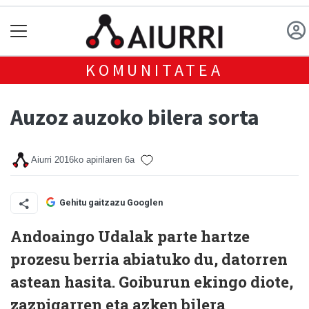
KOMUNITATEA
Auzoz auzoko bilera sorta
Aiurri
2016ko apirilaren 6a
Gehitu gaitzazu Googlen
Andoaingo Udalak parte hartze
prozesu berria abiatuko du, datorren
astean hasita. Goiburun ekingo diote,
zazpigarren eta azken bilera