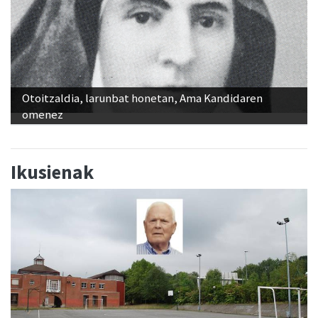
Otoitzaldia, larunbat honetan, Ama Kandidaren
omenez
Ikusienak