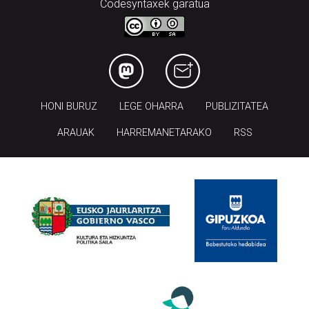
Codesyntaxek garatua
HONI BURUZ
LEGE OHARRA
PUBLIZITATEA
ARAUAK
HARREMANETARAKO
RSS