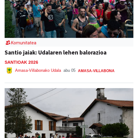
Komunitatea
Santio jaiak: Udalaren lehen balorazioa
SANTIOAK 2026
Amasa-Villabonako Udala
abu 05
AMASA-VILLABONA