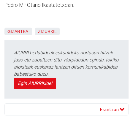
Pedro Mª Otaño Ikastatetxean.
GIZARTEA
ZIZURKIL
AIURRI hedabideak eskualdeko nortasun hitzak
jaso eta zabaltzen ditu. Harpidedun eginda, tokiko
albisteak euskaraz lantzen dituen komunikabidea
babestuko duzu.
Egin AIURRIkide!
Erantzun