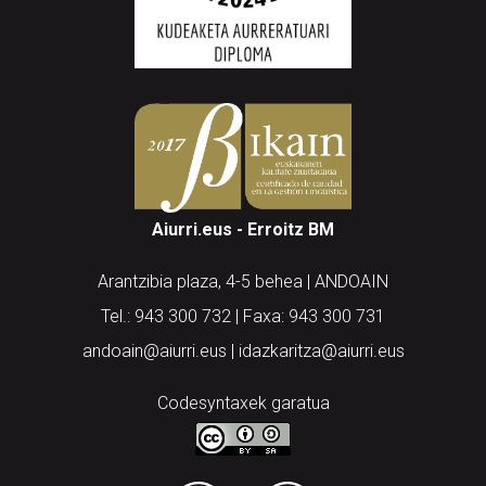
Aiurri.eus - Erroitz BM
Arantzibia plaza, 4-5 behea | ANDOAIN
Tel.: 943 300 732 | Faxa: 943 300 731
andoain@aiurri.eus | idazkaritza@aiurri.eus
Codesyntaxek garatua