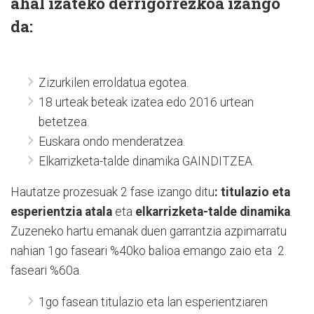
ahal izateko derrigorrezkoa izango
da:
Zizurkilen erroldatua egotea.
18 urteak beteak izatea edo 2016 urtean
betetzea.
Euskara ondo menderatzea.
Elkarrizketa-talde dinamika GAINDITZEA.
Hautatze prozesuak 2 fase izango ditu
: titulazio eta
esperientzia atala
eta
elkarrizketa-talde dinamika
.
Zuzeneko hartu emanak duen garrantzia azpimarratu
nahian 1go faseari %40ko balioa emango zaio eta 2.
faseari %60a.
1go fasean titulazio eta lan esperientziaren