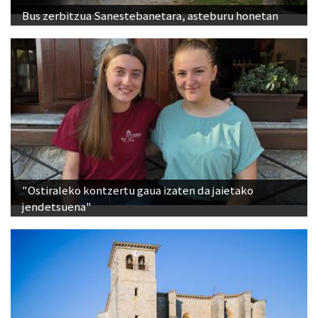
Bus zerbitzua Sanestebanetara, asteburu honetan
"Ostiraleko kontzertu gaua izaten da jaietako
jendetsuena"