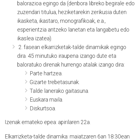
balorazioa egingo da (denbora libreko begirale edo
zuzendari titulua, heziketarekin zerikusia duten
ikasketa, ikastaro, monografikoak, e.a.,
esperientzia antzeko lanetan eta langabetu edo
ikaslea izatea).
2. fasean elkarrizketak-talde dinamikak egingo
dira. 45 minutuko iraupena izango dute eta
baloratuko direnak hurrengo atalak izango dira:
Parte hartzea.
Gizarte trebetasunak.
Talde lanerako gaitasuna.
Euskara maila.
Diskurtsoa.
Izenak emateko epea: apirilaren 22a.
Elkarrizketa-talde dinamika: maiatzaren 6an 18:30ean