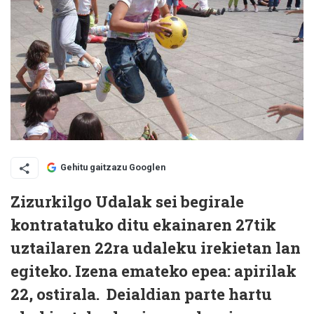
Gehitu gaitzazu Googlen
Zizurkilgo Udalak sei begirale
kontratatuko ditu ekainaren 27tik
uztailaren 22ra udaleku irekietan lan
egiteko. Izena emateko epea: apirilak
22, ostirala. Deialdian parte hartu