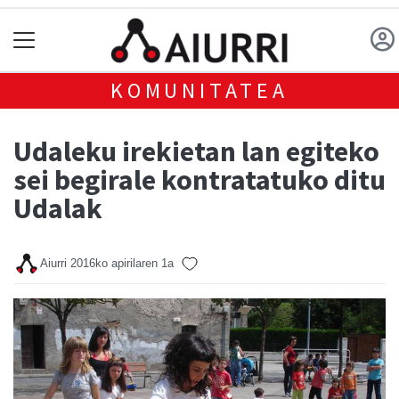
KOMUNITATEA
Udaleku irekietan lan egiteko
sei begirale kontratatuko ditu
Udalak
Aiurri
2016ko apirilaren 1a