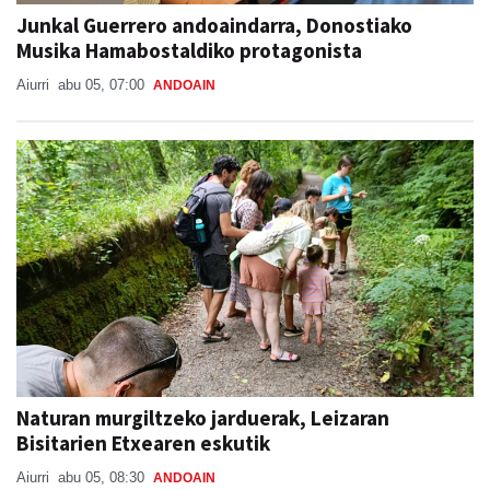
Junkal Guerrero andoaindarra, Donostiako
Musika Hamabostaldiko protagonista
Aiurri
abu 05, 07:00
ANDOAIN
Naturan murgiltzeko jarduerak, Leizaran
Bisitarien Etxearen eskutik
Aiurri
abu 05, 08:30
ANDOAIN