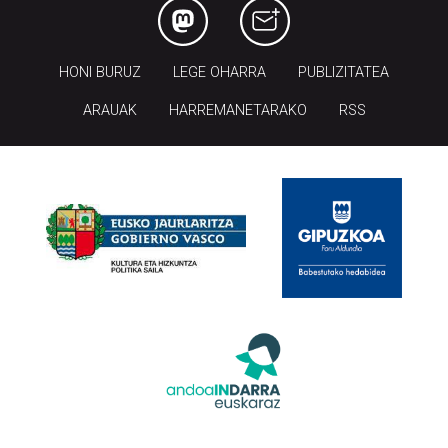
HONI BURUZ
LEGE OHARRA
PUBLIZITATEA
ARAUAK
HARREMANETARAKO
RSS