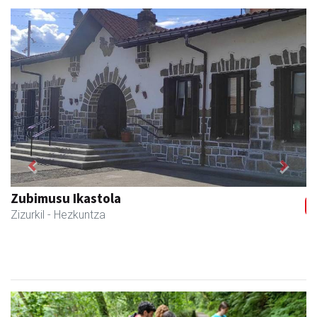
Previous
Next
Zubimusu Ikastola
Zizurkil
- Hezkuntza