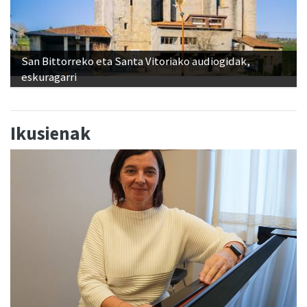
San Bittorreko eta Santa Vitoriako audiogidak,
eskuragarri
Ikusienak