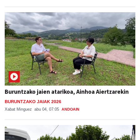
Buruntzako jaien atarikoa, Ainhoa Aiertzarekin
BURUNTZAKO JAIAK 2026
Xabat Minguez
abu 04, 07:05
ANDOAIN