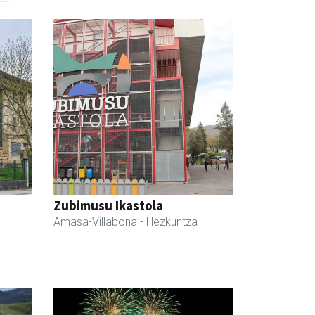
Zubimusu Ikastola
Amasa-Villabona
- Hezkuntza