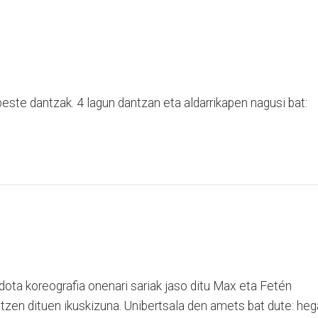
este dantzak. 4 lagun dantzan eta aldarrikapen nagusi bat:
dota koreografia onenari sariak jaso ditu Max eta Fetén
itzen dituen ikuskizuna. Unibertsala den amets bat dute: he