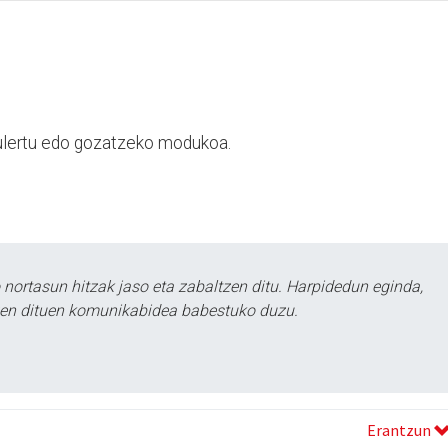
k ulertu edo gozatzeko modukoa.
ortasun hitzak jaso eta zabaltzen ditu. Harpidedun eginda,
tzen dituen komunikabidea babestuko duzu.
Erantzun