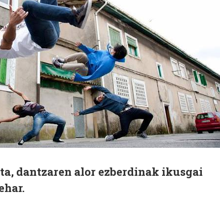
ta, dantzaren alor ezberdinak ikusgai
ehar.