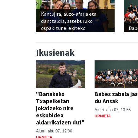
Kantujira, auzo-afaria eta
dantzaldia, asteburuko
ospakizunei ekiteko
Babe
Ikusienak
"Banakako
Babes zabala ja
Txapelketan
du Ansak
jokatzeko nire
Aiurri
abu 07, 13:55
eskubidea
URNIETA
aldarrikatzen dut"
Aiurri
abu 07, 12:00
URNIETA