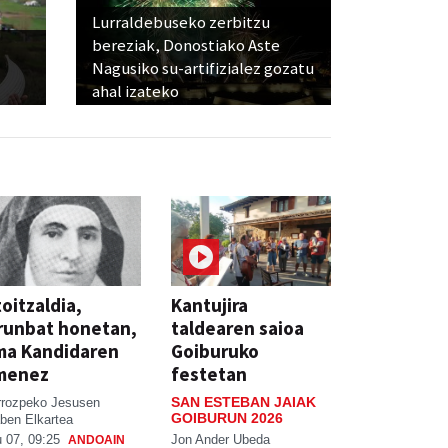
Lurraldebuseko zerbitzu
bereziak, Donostiako Aste
Nagusiko su-artifizialez gozatu
ahal izateko
oitzaldia,
Kantujira
runbat honetan,
taldearen saioa
ma Kandidaren
Goiburuko
menez
festetan
SAN ESTEBAN JAIAK
rrozpeko Jesusen
GOIBURUN 2026
ben Elkartea
Jon Ander Ubeda
 07, 09:25
ANDOAIN