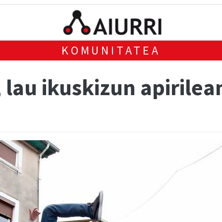
KOMUNITATEA
lau ikuskizun apirilea