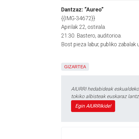
Dantzaz: “Aureo”
{{IMG-34672}}
Apirilak 22, ostirala.
21:30. Bastero, auditorioa.
Bost pieza labur, publiko zabala
GIZARTEA
AIURRI hedabideak eskualdeko n
tokiko albisteak euskaraz lan
Egin AIURRIkide!