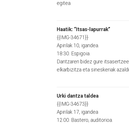
egitea.
Haatik: “Itsas-lapurrak”
{{IMG-34671}}
Apirilak 10, igandea.
18:30. Espigoia.
Dantzaren bidez gure itsasertzeet
elkarbizitza eta sineskeriak azald
Urki dantza taldea
{{IMG-34673}}
Apirilak 17, igandea
12:00. Bastero, auditorioa.