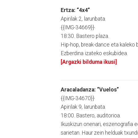
Ertza: “4x4”
Apirilak 2, larunbata.
{{IMG-34669}}
18:30. Bastero plaza.
Hip-hop, break-dance eta kaleko b
Ezberdina izateko eskubidea.
[Argazki bilduma ikusi]
Aracaladanza: “Vuelos”
{{IMG-34670}}
Apirilak 9, larunbata.
18:00. Bastero, auditorioa.
Ikuskizun onenari, eszenografia e
sarietan. Haur zein helduak txund