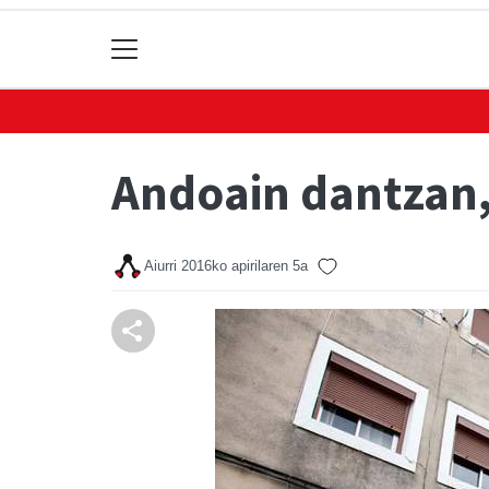
Andoain dantzan, 
Aiurri
2016ko apirilaren 5a