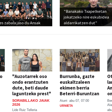
"Banakako Txapelketan
jokatzeko nire eskubidea
s zabala jaso du Ansak
aldarrikatzen dut"
so
"Auzotarrek oso
Burrunba, gazte
Ot
ondo erantzuten
euskaltzaleen
la
dute, beti daude
ekimen berria
A
laguntzeko prest"
Beterri-Buruntzan
o
SORABILLAKO JAIAK
Aiurri
abu 07, 07:00
Be
2026
Ala
URNIETA
Lide Ruiz Telleria
abu