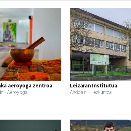
nka aeroyoga zentroa
Leizaran Institutua
in
- Aeroyoga
Andoain
- Hezkuntza