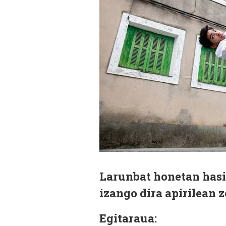
Larunbat honetan hasi
izango dira apirilean z
Egitaraua: