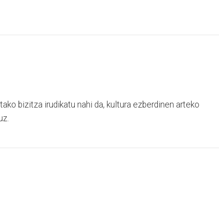
ako bizitza irudikatu nahi da, kultura ezberdinen arteko
uz.