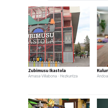
Zubimusu Ikastola
Kulu
Amasa-Villabona
- Hezkuntza
Andoa