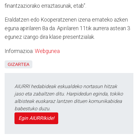
finantzaziorako erraztasunak, etab”.
Eraldatzen edo Kooperatzenen izena emateko azken
eguna apirilaren 8a da. Apirilaren 11tik aurrera astean 3
egunez izango dira klase presentzialak.
Informazioa:
Webgunea
GIZARTEA
AIURRI hedabideak eskualdeko nortasun hitzak
jaso eta zabaltzen ditu. Harpidedun eginda, tokiko
albisteak euskaraz lantzen dituen komunikabidea
babestuko duzu.
Egin AIURRIkide!