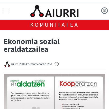
KOMUNITATEA
Ekonomia sozial
eraldatzailea
Aiurri
2016ko martxoaren 26a