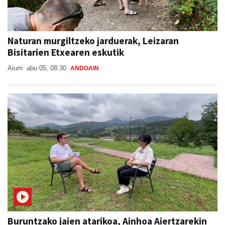
Naturan murgiltzeko jarduerak, Leizaran
Bisitarien Etxearen eskutik
Aiurri
abu 05, 08:30
ANDOAIN
Buruntzako jaien atarikoa, Ainhoa Aiertzarekin
BURUNTZAKO JAIAK 2026