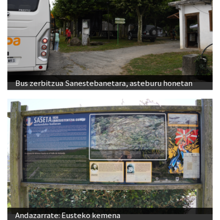
Bus zerbitzua Sanestebanetara, asteburu honetan
Andazarrate: Eusteko kemena