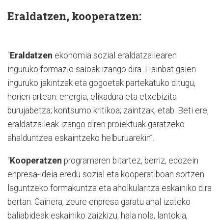
Eraldatzen, kooperatzen:
“
Eraldatzen
ekonomia sozial eraldatzailearen
inguruko formazio saioak izango dira. Hainbat gaien
inguruko jakintzak eta gogoetak partekatuko ditugu,
horien artean: energia, elikadura eta etxebizita
burujabetza; kontsumo kritikoa; zaintzak, etab. Beti ere,
eraldatzaileak izango diren proiektuak garatzeko
ahalduntzea eskaintzeko helburuarekin”.
“
Kooperatzen
programaren bitartez, berriz, edozein
enpresa-ideia eredu sozial eta kooperatiboan sortzen
laguntzeko formakuntza eta aholkularitza eskainiko dira
bertan. Gainera, zeure enpresa garatu ahal izateko
baliabideak eskainiko zaizkizu, hala nola, lantokia,