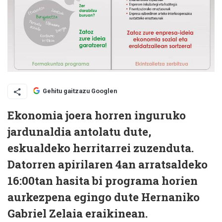
Gehitu gaitzazu Googlen
Ekonomia joera horren inguruko
jardunaldia antolatu dute,
eskualdeko herritarrei zuzenduta.
Datorren apirilaren 4an arratsaldeko
16:00tan hasita bi programa horien
aurkezpena egingo dute Hernaniko
Gabriel Zelaia eraikinean.