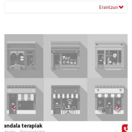
Erantzun
Previous
Next
Zabala bitxitegia
Andoain
- Bitxitegiak