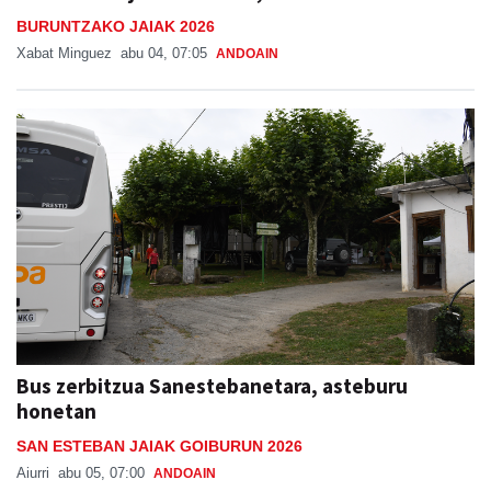
Xabat Minguez
abu 04, 07:05
ANDOAIN
Bus zerbitzua Sanestebanetara, asteburu
honetan
SAN ESTEBAN JAIAK GOIBURUN 2026
Aiurri
abu 05, 07:00
ANDOAIN