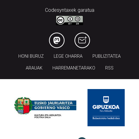
HONI BURUZ
LEGE OHARRA
PUBLIZITATEA
ARAUAK
HARREMANETARAKO
RSS