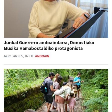
Junkal Guerrero andoaindarra, Donostiako
Musika Hamabostaldiko protagonista
Aiurri
abu 05, 07:00
ANDOAIN