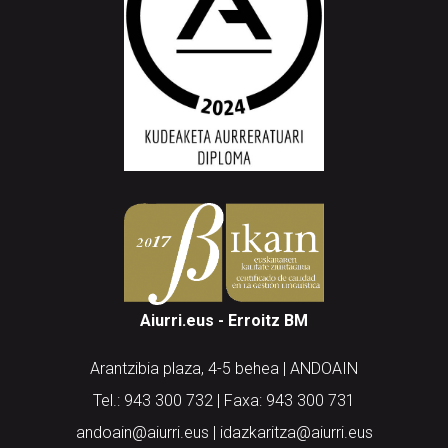
Aiurri.eus - Erroitz BM
Arantzibia plaza, 4-5 behea | ANDOAIN
Tel.: 943 300 732 | Faxa: 943 300 731
andoain@aiurri.eus | idazkaritza@aiurri.eus
Codesyntaxek garatua