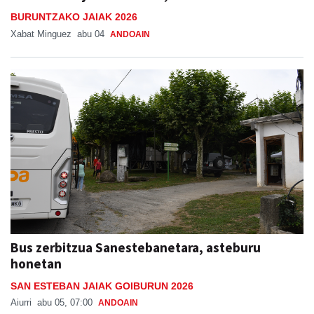
BURUNTZAKO JAIAK 2026
Xabat Minguez
abu 04
ANDOAIN
Bus zerbitzua Sanestebanetara, asteburu
honetan
SAN ESTEBAN JAIAK GOIBURUN 2026
Aiurri
abu 05, 07:00
ANDOAIN