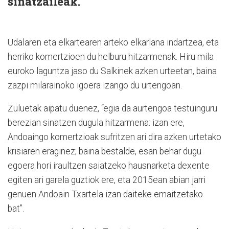
sinatzaileak.
Udalaren eta elkartearen arteko elkarlana indartzea, eta
herriko komertzioen du helburu hitzarmenak. Hiru mila
euroko laguntza jaso du Salkinek azken urteetan, baina
zazpi milarainoko igoera izango du urtengoan.
Zuluetak aipatu duenez, “egia da aurtengoa testuinguru
berezian sinatzen dugula hitzarmena: izan ere,
Andoaingo komertzioak sufritzen ari dira azken urtetako
krisiaren eraginez; baina bestalde, esan behar dugu
egoera hori iraultzen saiatzeko hausnarketa dexente
egiten ari garela guztiok ere, eta 2015ean abian jarri
genuen Andoain Txartela izan daiteke emaitzetako
bat”.