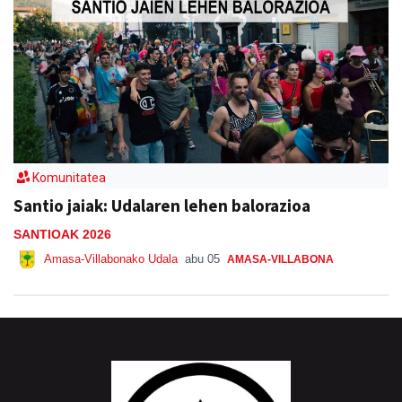
Komunitatea
Santio jaiak: Udalaren lehen balorazioa
SANTIOAK 2026
Amasa-Villabonako Udala
abu 05
AMASA-VILLABONA