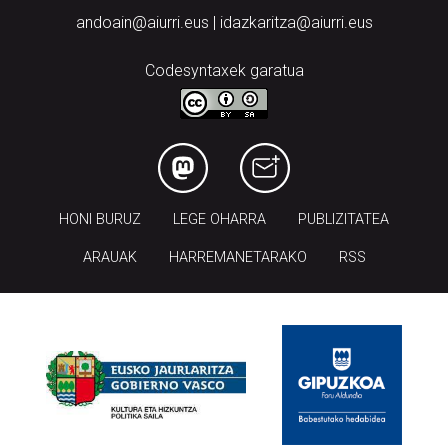
andoain@aiurri.eus | idazkaritza@aiurri.eus
Codesyntaxek garatua
HONI BURUZ
LEGE OHARRA
PUBLIZITATEA
ARAUAK
HARREMANETARAKO
RSS