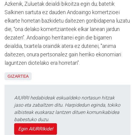
Azkenik, Zuluetak deialdi bikoitza egin du; batetik
Salkinen sartuta ez dauden Andoaingo komertzioei
elkarte horretan bazkidetu daitezen gonbidapena luzatu
die, “ona delako komertzianteek elkar lanean jardun
dezaten”. Andoaingo herritarrei egin die bigarren
deialdia, txartela oraindik atera ez dutenei, "anima
daitezen, onura pertsonalez gain herriko ekonomiari
laguntzen diotelako era horretan”.
GIZARTEA
AIURRI hedabideak eskualdeko nortasun hitzak
jaso eta zabaltzen ditu. Harpidedun eginda, tokiko
albisteak euskaraz lantzen dituen komunikabidea
babestuko duzu.
Egin AIURRIkide!