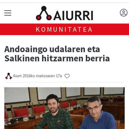
KOMUNITATEA
Andoaingo udalaren eta
Salkinen hitzarmen berria
Aiurri
2016ko martxoaren 17a