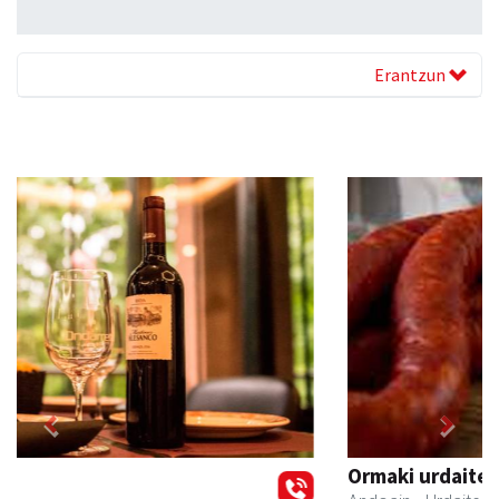
Erantzun
Previous
Next
Ormaki urdaitegia