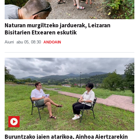
Naturan murgiltzeko jarduerak, Leizaran
Bisitarien Etxearen eskutik
Aiurri
abu 05, 08:30
ANDOAIN
Buruntzako jaien atarikoa, Ainhoa Aiertzarekin