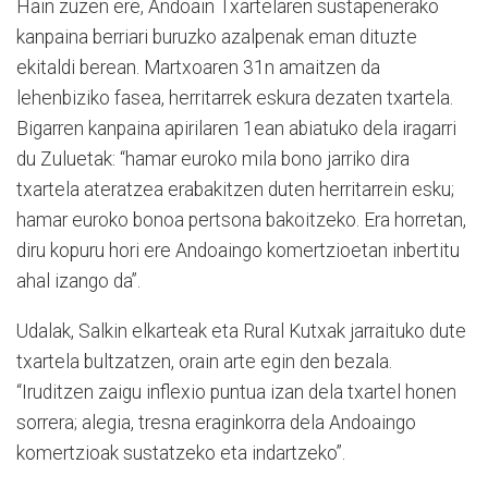
Hain zuzen ere, Andoain Txartelaren sustapenerako
kanpaina berriari buruzko azalpenak eman dituzte
ekitaldi berean. Martxoaren 31n amaitzen da
lehenbiziko fasea, herritarrek eskura dezaten txartela.
Bigarren kanpaina apirilaren 1ean abiatuko dela iragarri
du Zuluetak: “hamar euroko mila bono jarriko dira
txartela ateratzea erabakitzen duten herritarrein esku;
hamar euroko bonoa pertsona bakoitzeko. Era horretan,
diru kopuru hori ere Andoaingo komertzioetan inbertitu
ahal izango da”.
Udalak, Salkin elkarteak eta Rural Kutxak jarraituko dute
txartela bultzatzen, orain arte egin den bezala.
“Iruditzen zaigu inflexio puntua izan dela txartel honen
sorrera; alegia, tresna eraginkorra dela Andoaingo
komertzioak sustatzeko eta indartzeko”.