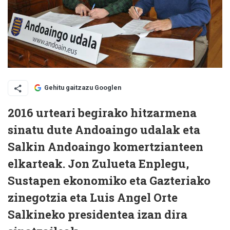
Gehitu gaitzazu Googlen
2016 urteari begirako hitzarmena
sinatu dute Andoaingo udalak eta
Salkin Andoaingo komertzianteen
elkarteak. Jon Zulueta Enplegu,
Sustapen ekonomiko eta Gazteriako
zinegotzia eta Luis Angel Orte
Salkineko presidentea izan dira