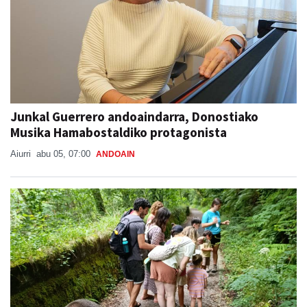
Junkal Guerrero andoaindarra, Donostiako
Musika Hamabostaldiko protagonista
Aiurri
abu 05, 07:00
ANDOAIN