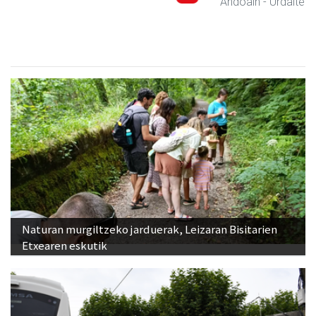
Andoain
- Urdaitegiak
Naturan murgiltzeko jarduerak, Leizaran Bisitarien
Etxearen eskutik