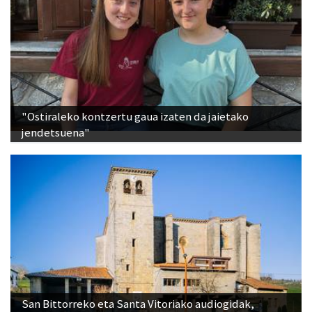
"Ostiraleko kontzertu gaua izaten da jaietako
jendetsuena"
San Bittorreko eta Santa Vitoriako audiogidak,