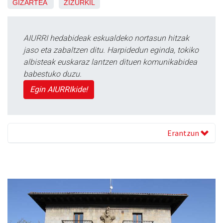
GIZARTEA
ZIZURKIL
AIURRI hedabideak eskualdeko nortasun hitzak
jaso eta zabaltzen ditu. Harpidedun eginda, tokiko
albisteak euskaraz lantzen dituen komunikabidea
babestuko duzu.
Egin AIURRIkide!
Erantzun