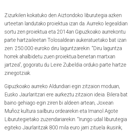
Zizurkilen kokatuko den Aiztondoko liburutegia azken
urteetan landutako proiektua izan da. Aurreko legealdian
sortu zen proiektua eta 2014an Gipuzkoako aurrekontu
parte hartzaileetan Tolosaldean aukeratuetako bat izan
zen: 250.000 euroko diru laguntzarekin. “Diru laguntza
horrek ahalbidetu zuen proiektua benetan martxan
jartzea”, gogoratu du Leire Zubeldia orduko parte hartze
zinegotziak.
Gipuzkoako aurreko Aldundiari egin zitzaion moduan,
Eusko Jaurlaritzari ere aurkeztu zitzaion ideia. Bilera bat
baino gehiago egin ziren bi aldeen artean, Joxean
Muñoz kultura sailburu ordearekin eta Imanol Agote
Liburutegietako zuzendariarekin. “Irungo udal liburutegia
egiteko Jaurlaritzak 800 mila euro jarri zituela ikusirik,