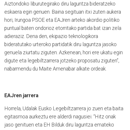
Aiztondoko liburutegirako diru laguntza bideratzeko
eskaera egin genuen. Baina segituan itxi zuten aukera
hori, Irungoa PSOE eta EAJren arteko akordio politiko
puntual baten ondorioz etorritako partida bat izan zela
adieraziz. Dena den, ekipazio teknologikora
bideratutako urteroko partidatik diru laguntza jasoko
genuela ziurtatu ziguten. Azkenean, hori ere ukatu egin
digute eta legebiltzarrera jotzeko proposatu ziguten”,
nabarmendu du Maite Amenabar alkate ordeak.
EAJren jarrera
Horrela, Udalak Eusko Legebiltzarrera jo zuen eta baita
egitasmoa aurkeztu ere alderdi nagusiei. “Hitz onak
jaso genituen eta EH Bilduk diru laguntza emateko