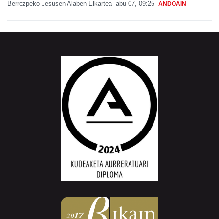
Berrozpeko Jesusen Alaben Elkartea
abu 07, 09:25
ANDOAIN