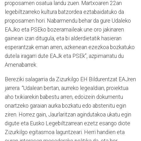
proposamen osatua landu zuen. Martxoaren 22an
legebiltzarreko kultura batzordea eztabaidatuko da
proposamen hori. Nabarmendu behar da gure Udaleko
EAJko eta PSEko bozeramaileak une oro jakinaren
gainean izan ditugula, eta bi alderdietatik hasieran
esperantzak eman arren, azkenean ezezkoa bozkatuko
dutela iragarri dute EAJk eta PSEk”, azpimarratu du
Amenabarrek.
Bereziki salagarria da Zizurkilgo EH Bildurentzat EAJren
jarrera. “Udalean bertan, aurreko legealdian, proiektua
aho txikiarekin babestu arren, edoizein dokumentu
onartzeko garaian aurka bozkatu edo abstenitu egin
ziren. Horrez gain, Jaurlaritzan agindutakoa ukatu egin
digute eta Eusko Legebiltzarrean ezetz esango diote
Zizurkilgo egitasmoa laguntzeari. Herri handien eta
euren interesen mesederako politika da, eta hor