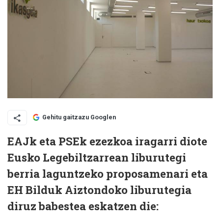
Gehitu gaitzazu Googlen
EAJk eta PSEk ezezkoa iragarri diote
Eusko Legebiltzarrean liburutegi
berria laguntzeko proposamenari eta
EH Bilduk Aiztondoko liburutegia
diruz babestea eskatzen die: