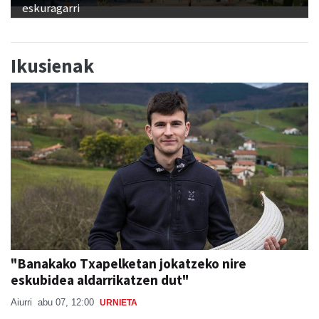
eskuragarri
Ikusienak
"Banakako Txapelketan jokatzeko nire
eskubidea aldarrikatzen dut"
Aiurri
abu 07, 12:00
URNIETA