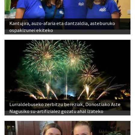
Kantujira, auzo-afaria eta dantzaldia, asteburuko
ospakizunei ekiteko
Lurraldebuseko zerbitzu bereziak, Donostiako Aste
Nagusiko su-artifizialez gozatu ahal izateko