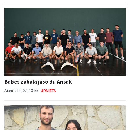
Babes zabala jaso du Ansak
Aiurri
abu 07, 13:55
URNIETA