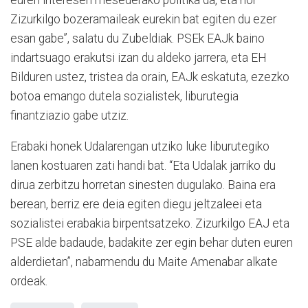
Zizurkilgo bozeramaileak eurekin bat egiten du ezer
esan gabe”, salatu du Zubeldiak. PSEk EAJk baino
indartsuago erakutsi izan du aldeko jarrera, eta EH
Bilduren ustez, tristea da orain, EAJk eskatuta, ezezko
botoa emango dutela sozialistek, liburutegia
finantziazio gabe utziz.
Erabaki honek Udalarengan utziko luke liburutegiko
lanen kostuaren zati handi bat. “Eta Udalak jarriko du
dirua zerbitzu horretan sinesten dugulako. Baina era
berean, berriz ere deia egiten diegu jeltzaleei eta
sozialistei erabakia birpentsatzeko. Zizurkilgo EAJ eta
PSE alde badaude, badakite zer egin behar duten euren
alderdietan”, nabarmendu du Maite Amenabar alkate
ordeak.