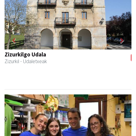
Previous
Next
Zizurkilgo Udala
Zizurkil
- Udaletxeak