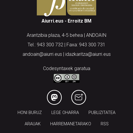
Aiurri.eus - Erroitz BM
Arantzibia plaza, 4-5 behea | ANDOAIN
Tel.: 943 300 732 | Faxa: 943 300 731
andoain@aiurri.eus | idazkaritza@aiurri.eus
Codesyntaxek garatua
HONI BURUZ
LEGE OHARRA
PUBLIZITATEA
ARAUAK
HARREMANETARAKO
RSS