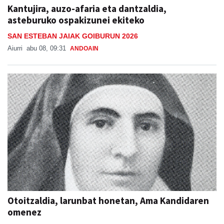
Kantujira, auzo-afaria eta dantzaldia,
asteburuko ospakizunei ekiteko
SAN ESTEBAN JAIAK GOIBURUN 2026
Aiurri
abu 08, 09:31
ANDOAIN
Otoitzaldia, larunbat honetan, Ama Kandidaren
omenez