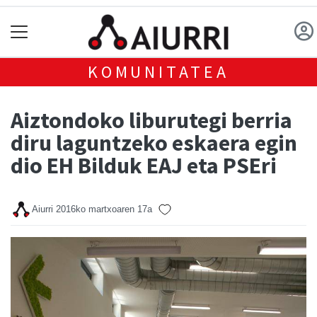
KOMUNITATEA
Aiztondoko liburutegi berria
diru laguntzeko eskaera egin
dio EH Bilduk EAJ eta PSEri
Aiurri
2016ko martxoaren 17a