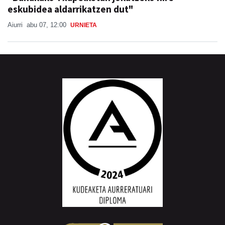
eskubidea aldarrikatzen dut"
Aiurri
abu 07, 12:00
URNIETA