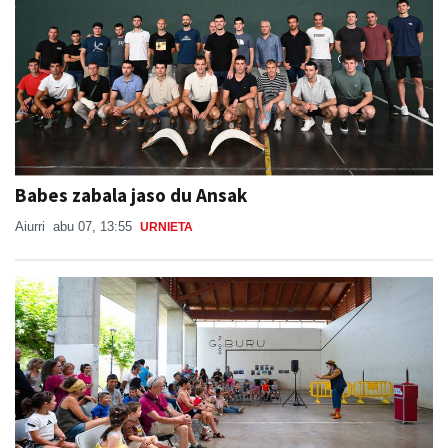
Babes zabala jaso du Ansak
Aiurri
abu 07, 13:55
URNIETA