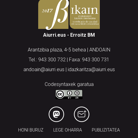
Aiurri.eus - Erroitz BM
Arantzibia plaza, 4-5 behea | ANDOAIN
Tel.: 943 300 732 | Faxa: 943 300 731
andoain@aiurri.eus | idazkaritza@aiurri.eus
Codesyntaxek garatua
HONI BURUZ
LEGE OHARRA
PUBLIZITATEA