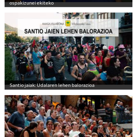
ospakizunei ekiteko
Santio jaiak: Udalaren lehen balorazioa