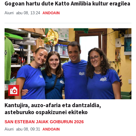
Gogoan hartu dute Katto Amilibia kultur eragilea
Aiurri
abu 08, 13:24
ANDOAIN
Kantujira, auzo-afaria eta dantzaldia,
asteburuko ospakizunei ekiteko
SAN ESTEBAN JAIAK GOIBURUN 2026
Aiurri
abu 08, 09:31
ANDOAIN