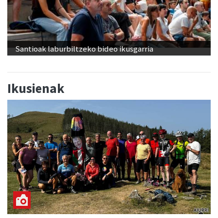
Santioak laburbiltzeko bideo ikusgarria
Ikusienak