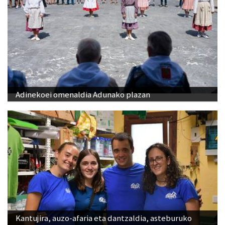
Adinekoei omenaldia Adunako plazan
Kantujira, auzo-afaria eta dantzaldia, asteburuko