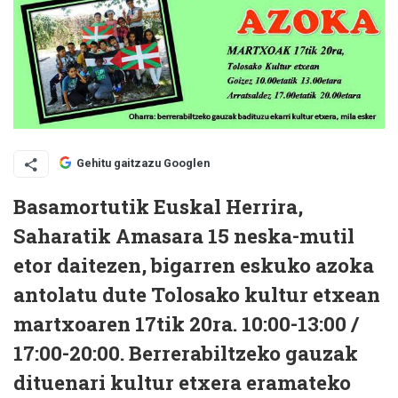
Gehitu gaitzazu Googlen
Basamortutik Euskal Herrira,
Saharatik Amasara 15 neska-mutil
etor daitezen, bigarren eskuko azoka
antolatu dute Tolosako kultur etxean
martxoaren 17tik 20ra. 10:00-13:00 /
17:00-20:00. Berrerabiltzeko gauzak
dituenari kultur etxera eramateko