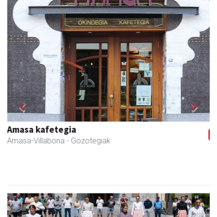
Previous
Next
Zubimusu Ikastola
Amasa-Villabona
- Hezkuntza