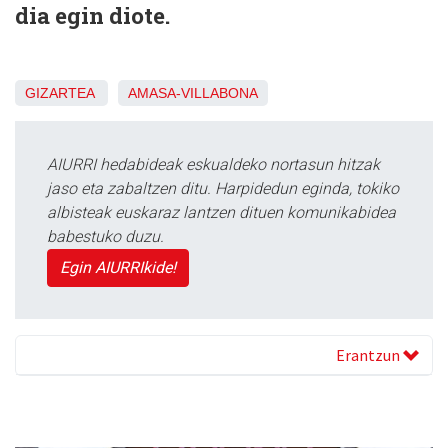
dia egin diote.
GIZARTEA
AMASA-VILLABONA
AIURRI hedabideak eskualdeko nortasun hitzak
jaso eta zabaltzen ditu. Harpidedun eginda, tokiko
albisteak euskaraz lantzen dituen komunikabidea
babestuko duzu.
Egin AIURRIkide!
Erantzun