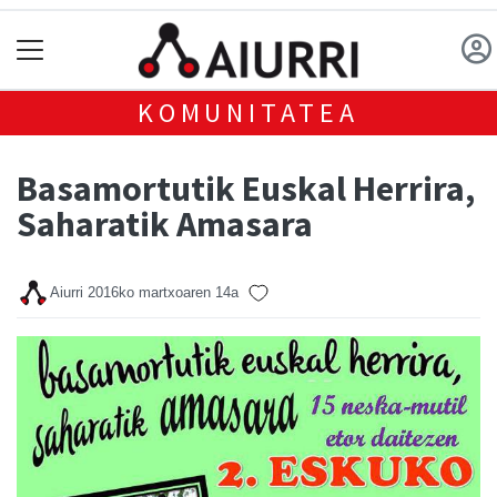
KOMUNITATEA
Basamortutik Euskal Herrira,
Saharatik Amasara
Aiurri
2016ko martxoaren 14a