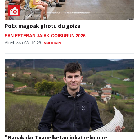
Potx magoak girotu du goiza
SAN ESTEBAN JAIAK GOIBURUN 2026
Aiurri
abu 08, 16:28
ANDOAIN
"Banakako Txapelketan jokatzeko nire