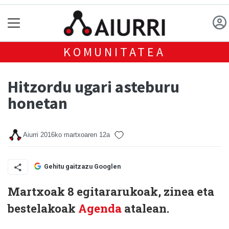
KOMUNITATEA
Hitzordu ugari asteburu
honetan
Aiurri
2016ko martxoaren 12a
Gehitu gaitzazu Googlen
Martxoak 8 egitararukoak, zinea eta
bestelakoak
Agenda
atalean.