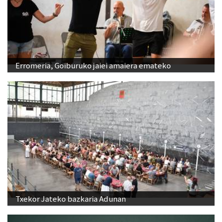
Erromeria, Goiburuko jaiei amaiera emateko
Txekor Jateko bazkaria Adunan