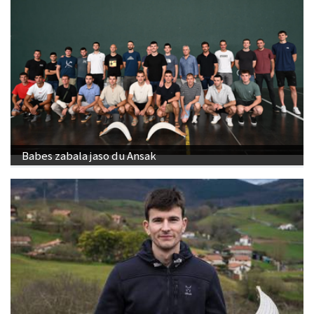
Babes zabala jaso du Ansak