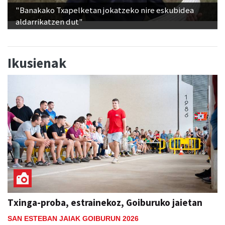
"Banakako Txapelketan jokatzeko nire eskubidea
aldarrikatzen dut"
Ikusienak
Txinga-proba, estrainekoz, Goiburuko jaietan
SAN ESTEBAN JAIAK GOIBURUN 2026