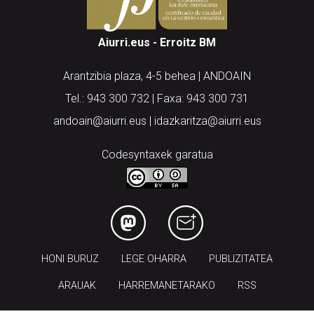
Aiurri.eus - Erroitz BM
Arantzibia plaza, 4-5 behea | ANDOAIN
Tel.: 943 300 732 | Faxa: 943 300 731
andoain@aiurri.eus | idazkaritza@aiurri.eus
Codesyntaxek garatua
HONI BURUZ
LEGE OHARRA
PUBLIZITATEA
ARAUAK
HARREMANETARAKO
RSS