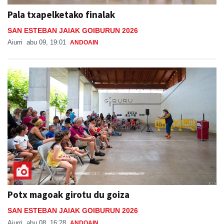
Pala txapelketako finalak
SAN ESTEBAN JAIAK GOIBURUN 2026
Aiurri
abu 09, 19:01
ANDOAIN
Potx magoak girotu du goiza
SAN ESTEBAN JAIAK GOIBURUN 2026
Aiurri
abu 08, 16:28
ANDOAIN