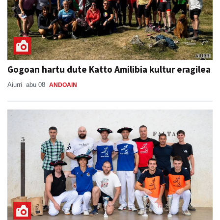
Gogoan hartu dute Katto Amilibia kultur eragilea
Aiurri
abu 08
ANDOAIN