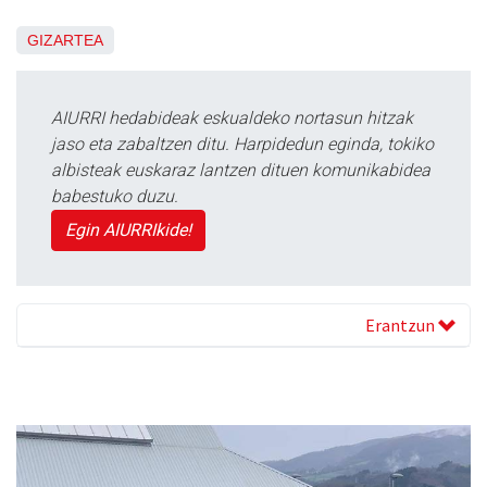
GIZARTEA
AIURRI hedabideak eskualdeko nortasun hitzak
jaso eta zabaltzen ditu. Harpidedun eginda, tokiko
albisteak euskaraz lantzen dituen komunikabidea
babestuko duzu.
Egin AIURRIkide!
Erantzun