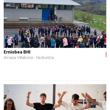
Previous
Next
Erniobea BHI
Amasa-Villabona
- Hezkuntza