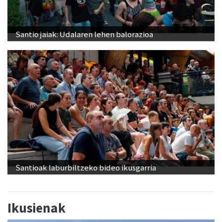
Santio jaiak: Udalaren lehen balorazioa
Santioak laburbiltzeko bideo ikusgarria
Ikusienak