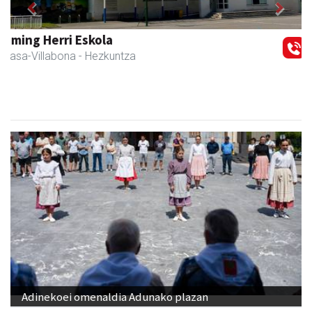
Previous
Next
Zubimusu Ikastola
Amasa-Villabona
- Hezkuntza
Adinekoei omenaldia Adunako plazan