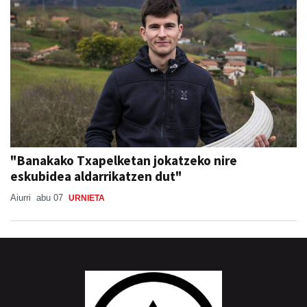
"Banakako Txapelketan jokatzeko nire
eskubidea aldarrikatzen dut"
Aiurri
abu 07
URNIETA