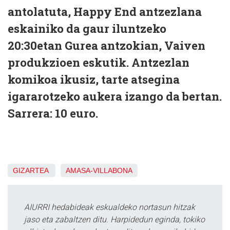
antolatuta, Happy End antzezlana
eskainiko da gaur iluntzeko
20:30etan Gurea antzokian, Vaiven
produkzioen eskutik. Antzezlan
komikoa ikusiz, tarte atsegina
igararotzeko aukera izango da bertan.
Sarrera: 10 euro.
GIZARTEA
AMASA-VILLABONA
AIURRI hedabideak eskualdeko nortasun hitzak
jaso eta zabaltzen ditu. Harpidedun eginda, tokiko