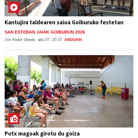
Kantujira taldearen saioa Goiburuko festetan
SAN ESTEBAN JAIAK GOIBURUN 2026
Jon Ander Ubeda
abu 07, 20:37
ANDOAIN
Potx magoak girotu du goiza