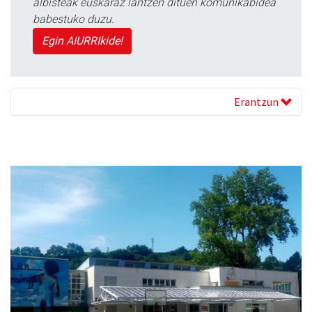
albisteak euskaraz lantzen dituen komunikabidea
babestuko duzu.
Egin AIURRIkide!
Erantzun