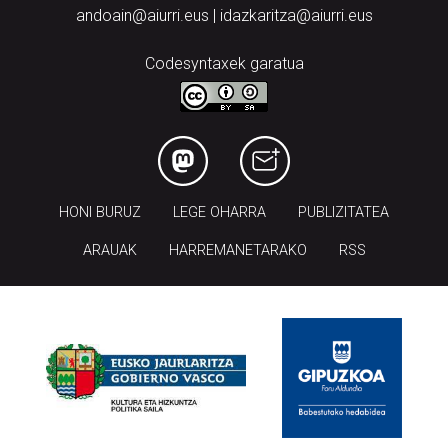
andoain@aiurri.eus | idazkaritza@aiurri.eus
Codesyntaxek garatua
HONI BURUZ
LEGE OHARRA
PUBLIZITATEA
ARAUAK
HARREMANETARAKO
RSS