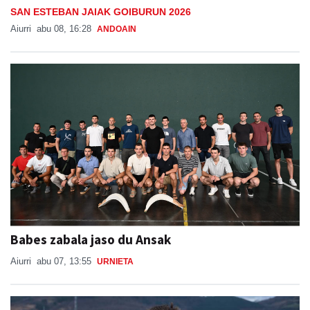
SAN ESTEBAN JAIAK GOIBURUN 2026
Aiurri
abu 08, 16:28
ANDOAIN
Babes zabala jaso du Ansak
Aiurri
abu 07, 13:55
URNIETA