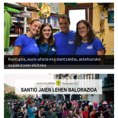
Kantujira, auzo-afaria eta dantzaldia, asteburuko
ospakizunei ekiteko