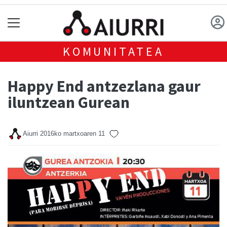
KOMUNITATEA
Happy End antzezlana gaur
iluntzean Gurean
Aiurri
2016ko martxoaren 11