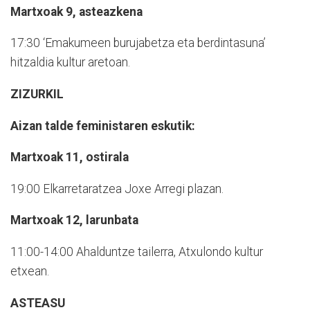
Martxoak 9, asteazkena
17:30 ‘Emakumeen burujabetza eta berdintasuna’
hitzaldia kultur aretoan.
ZIZURKIL
Aizan talde feministaren eskutik:
Martxoak 11, ostirala
19:00 Elkarretaratzea Joxe Arregi plazan.
Martxoak 12, larunbata
11:00-14:00 Ahalduntze tailerra, Atxulondo kultur
etxean.
ASTEASU