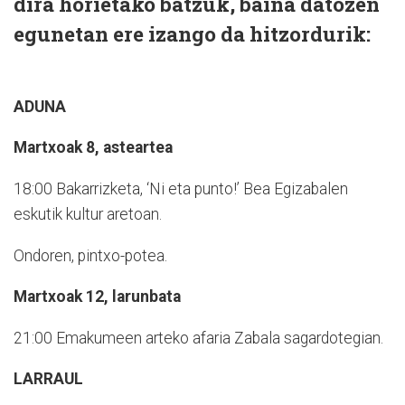
dira horietako batzuk, baina datozen
egunetan ere izango da hitzordurik:
ADUNA
Martxoak 8, asteartea
18:00 Bakarrizketa, ‘Ni eta punto!’ Bea Egizabalen
eskutik kultur aretoan.
Ondoren, pintxo-potea.
Martxoak 12, larunbata
21:00 Emakumeen arteko afaria Zabala sagardotegian.
LARRAUL