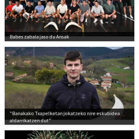
Babes zabala jaso du Ansak
"Banakako Txapelketan jokatzeko nire eskubidea
aldarrikatzen dut"