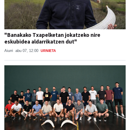
"Banakako Txapelketan jokatzeko nire
eskubidea aldarrikatzen dut"
Aiurri
abu 07, 12:00
URNIETA