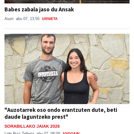
Babes zabala jaso du Ansak
Aiurri
abu 07, 13:55
URNIETA
"Auzotarrek oso ondo erantzuten dute, beti
daude laguntzeko prest"
SORABILLAKO JAIAK 2026
Lide Ruiz Telleria
abu 07, 08:00
ANDOAIN