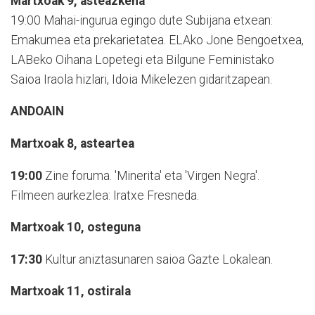
Martxoak 9, asteazkena
19:00 Mahai-ingurua egingo dute Subijana etxean:
Emakumea eta prekarietatea. ELAko Jone Bengoetxea,
LABeko Oihana Lopetegi eta Bilgune Feministako
Saioa Iraola hizlari, Idoia Mikelezen gidaritzapean.
ANDOAIN
Martxoak 8, asteartea
19:00
Zine foruma. 'Minerita' eta 'Virgen Negra'.
Filmeen aurkezlea: Iratxe Fresneda.
Martxoak 10, osteguna
17:30
Kultur aniztasunaren saioa Gazte Lokalean.
Martxoak 11, ostirala