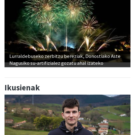
Lurraldebuseko zerbitzu bereziak, Donostiako Aste
Nagusiko su-artifizialez gozatu ahal izateko
Ikusienak