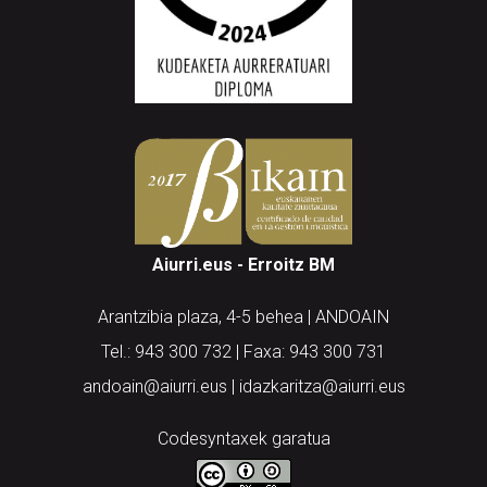
Aiurri.eus - Erroitz BM
Arantzibia plaza, 4-5 behea | ANDOAIN
Tel.: 943 300 732 | Faxa: 943 300 731
andoain@aiurri.eus | idazkaritza@aiurri.eus
Codesyntaxek garatua