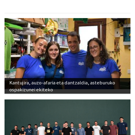
Kantujira, auzo-afaria eta dantzaldia, asteburuko
ospakizunei ekiteko