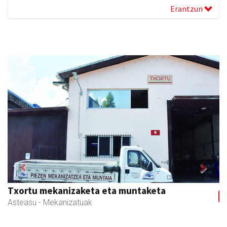
Erantzun
Previous
Next
Txortu mekanizaketa eta muntaketa
Asteasu
- Mekanizatuak