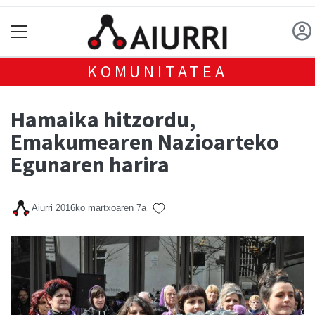
KOMUNITATEA
Hamaika hitzordu,
Emakumearen Nazioarteko
Egunaren harira
Aiurri
2016ko martxoaren 7a