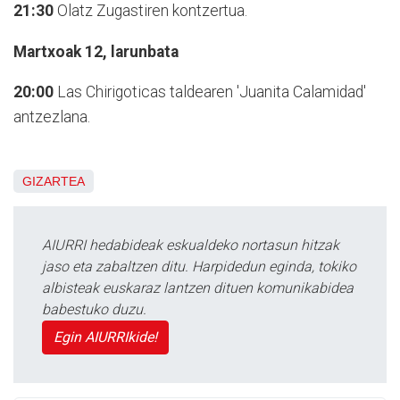
21:30
Olatz Zugastiren kontzertua.
Martxoak 12, larunbata
20:00
Las Chirigoticas taldearen 'Juanita Calamidad'
antzezlana.
GIZARTEA
AIURRI hedabideak eskualdeko nortasun hitzak
jaso eta zabaltzen ditu. Harpidedun eginda, tokiko
albisteak euskaraz lantzen dituen komunikabidea
babestuko duzu.
Egin AIURRIkide!