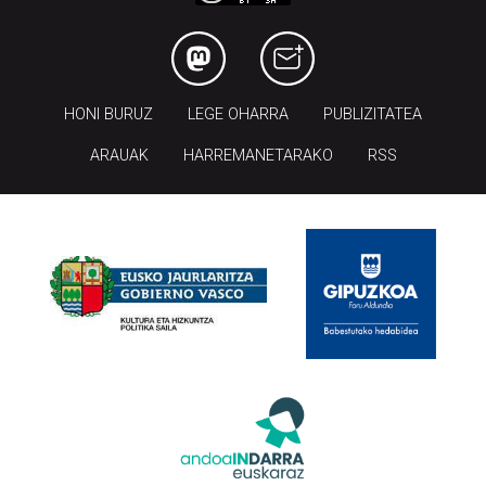
HONI BURUZ
LEGE OHARRA
PUBLIZITATEA
ARAUAK
HARREMANETARAKO
RSS