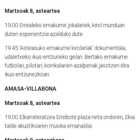
Martxoak 8, asteartea
19:00 Errealeko emakume jokalariek, kirol munduan
duten esperientzia azalduko dute.
19:45 ‘Asteasuko emakume kirolariak’ dokumentala,
udaletxeko ikus-entzuneko gelan. Bertako emakume
futbolari, pilotari, korrikalarien azalpenak jasotzen dira
ikus-entzunezkoan.
AMASA-VILLABONA
Martxoak 8, asteartea
19:00 Elkarrateratzea Errebote plaza neta ondoren, Ekia
talde akustikoaren musika emanaldia.