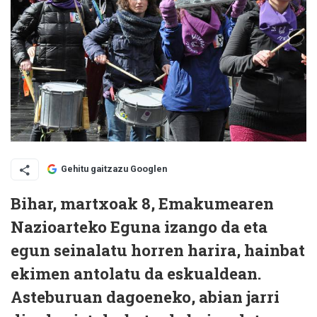
Gehitu gaitzazu Googlen
Bihar, martxoak 8, Emakumearen
Nazioarteko Eguna izango da eta
egun seinalatu horren harira, hainbat
ekimen antolatu da eskualdean.
Asteburuan dagoeneko, abian jarri