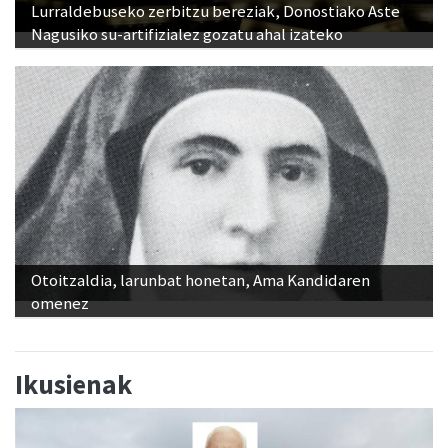
Lurraldebuseko zerbitzu bereziak, Donostiako Aste
Nagusiko su-artifizialez gozatu ahal izateko
Otoitzaldia, larunbat honetan, Ama Kandidaren
omenez
Ikusienak