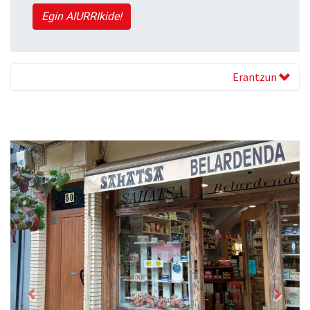
Egin AIURRIkide!
Erantzun
Previous
Next