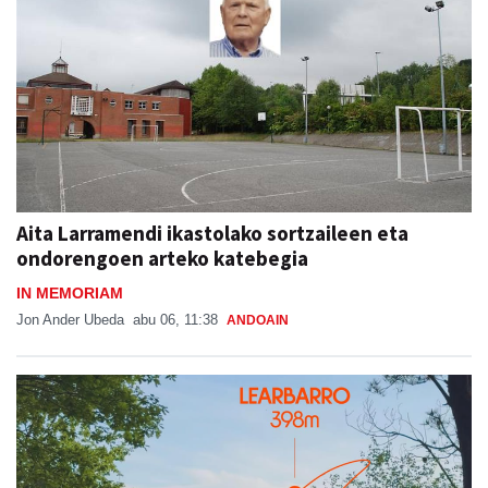
Aita Larramendi ikastolako sortzaileen eta
ondorengoen arteko katebegia
IN MEMORIAM
Jon Ander Ubeda
abu 06, 11:38
ANDOAIN