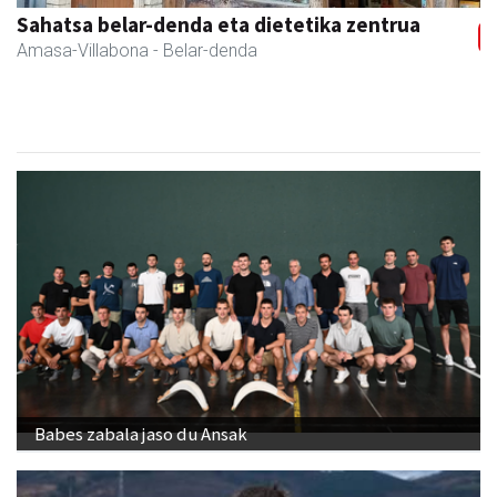
Sahatsa belar-denda eta dietetika zentrua
Amasa-Villabona
- Belar-denda
Babes zabala jaso du Ansak