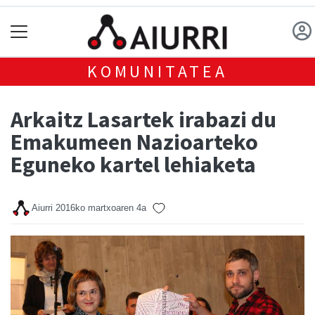
KOMUNITATEA
Arkaitz Lasartek irabazi du
Emakumeen Nazioarteko
Eguneko kartel lehiaketa
Aiurri
2016ko martxoaren 4a