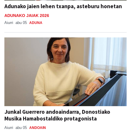
Adunako jaien lehen txanpa, asteburu honetan
ADUNAKO JAIAK 2026
Aiurri
abu 05
ADUNA
Junkal Guerrero andoaindarra, Donostiako
Musika Hamabostaldiko protagonista
Aiurri
abu 05
ANDOAIN