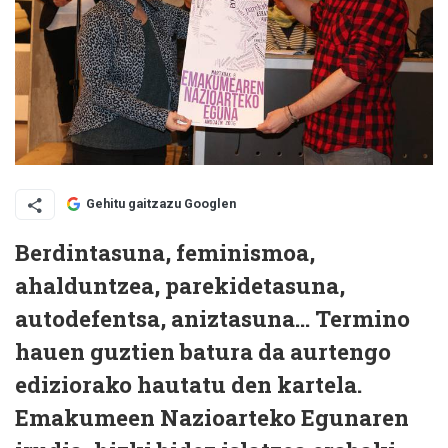
Gehitu gaitzazu Googlen
Berdintasuna, feminismoa,
ahalduntzea, parekidetasuna,
autodefentsa, aniztasuna... Termino
hauen guztien batura da aurtengo
ediziorako hautatu den kartela.
Emakumeen Nazioarteko Egunaren