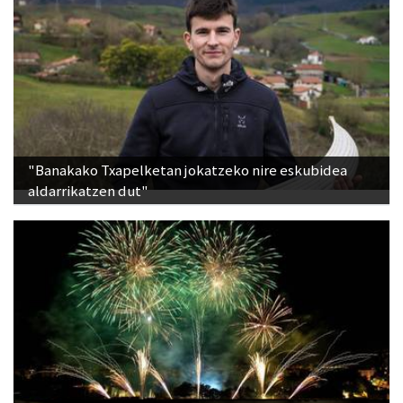
"Banakako Txapelketan jokatzeko nire eskubidea
aldarrikatzen dut"