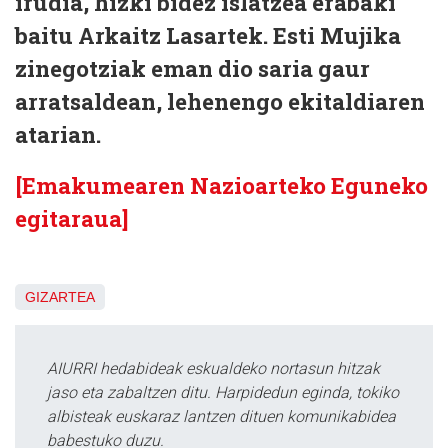
irudia, hizki bidez islatzea erabaki
baitu Arkaitz Lasartek. Esti Mujika
zinegotziak eman dio saria gaur
arratsaldean, lehenengo ekitaldiaren
atarian.
[Emakumearen Nazioarteko Eguneko
egitaraua]
GIZARTEA
AIURRI hedabideak eskualdeko nortasun hitzak
jaso eta zabaltzen ditu. Harpidedun eginda, tokiko
albisteak euskaraz lantzen dituen komunikabidea
babestuko duzu.