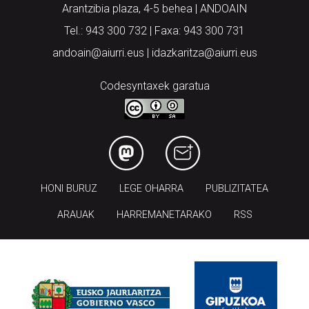
Arantzibia plaza, 4-5 behea | ANDOAIN
Tel.: 943 300 732 | Faxa: 943 300 731
andoain@aiurri.eus | idazkaritza@aiurri.eus
Codesyntaxek garatua
HONI BURUZ
LEGE OHARRA
PUBLIZITATEA
ARAUAK
HARREMANETARAKO
RSS