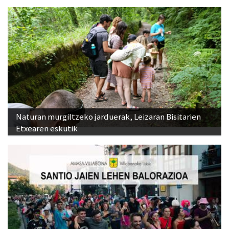
Naturan murgiltzeko jarduerak, Leizaran Bisitarien
Etxearen eskutik