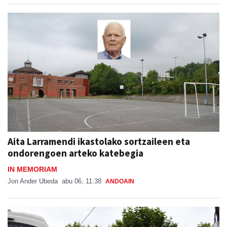
Aita Larramendi ikastolako sortzaileen eta
ondorengoen arteko katebegia
IN MEMORIAM
Jon Ander Ubeda
abu 06, 11:38
ANDOAIN