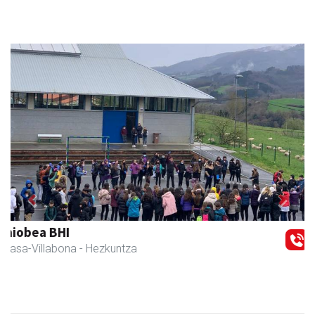
Previous
Next
Zubimusu Ikastola
Amasa-Villabona
- Hezkuntza