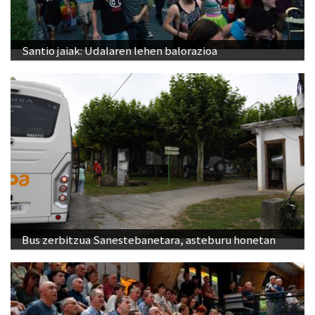
Santio jaiak: Udalaren lehen balorazioa
Bus zerbitzua Sanestebanetara, asteburu honetan