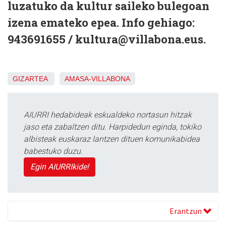
luzatuko da kultur saileko bulegoan
izena emateko epea. Info gehiago:
943691655 / kultura@villabona.eus.
GIZARTEA
AMASA-VILLABONA
AIURRI hedabideak eskualdeko nortasun hitzak
jaso eta zabaltzen ditu. Harpidedun eginda, tokiko
albisteak euskaraz lantzen dituen komunikabidea
babestuko duzu.
Egin AIURRIkide!
Erantzun