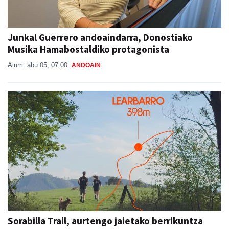
Junkal Guerrero andoaindarra, Donostiako
Musika Hamabostaldiko protagonista
Aiurri
abu 05, 07:00
ANDOAIN
Sorabilla Trail, aurtengo jaietako berrikuntza