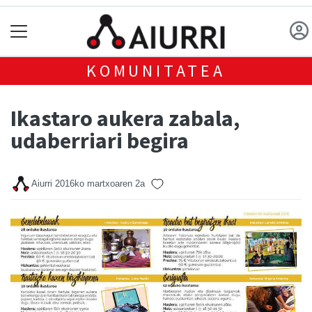
KOMUNITATEA
Ikastaro aukera zabala,
udaberriari begira
Aiurri
2016ko martxoaren 2a