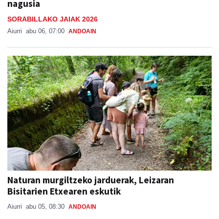
nagusia
SORABILLAKO JAIAK 2026
Aiurri
abu 06, 07:00
ANDOAIN
Naturan murgiltzeko jarduerak, Leizaran
Bisitarien Etxearen eskutik
Aiurri
abu 05, 08:30
ANDOAIN