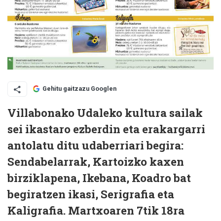
Gehitu gaitzazu Googlen
Villabonako Udaleko kultura sailak
sei ikastaro ezberdin eta erakargarri
antolatu ditu udaberriari begira:
Sendabelarrak, Kartoizko kaxen
birziklapena, Ikebana, Koadro bat
begiratzen ikasi, Serigrafia eta
Kaligrafia.
Martxoaren 7tik 18ra