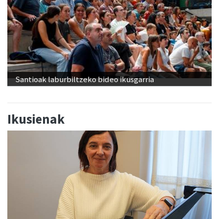
Santioak laburbiltzeko bideo ikusgarria
Ikusienak