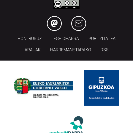
HONI BURUZ
LEGE OHARRA
PUBLIZITATEA
ARAUAK
HARREMANETARAKO
RSS