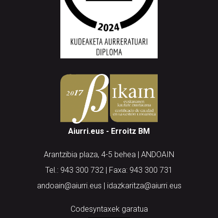
Aiurri.eus - Erroitz BM
Arantzibia plaza, 4-5 behea | ANDOAIN
Tel.: 943 300 732 | Faxa: 943 300 731
andoain@aiurri.eus | idazkaritza@aiurri.eus
Codesyntaxek garatua