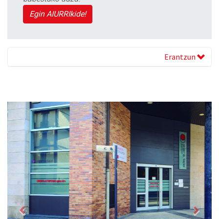
Egin AIURRIkide!
Erantzun
Previous
Next