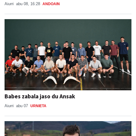
Aiurri
abu 08, 16:28
ANDOAIN
Babes zabala jaso du Ansak
Aiurri
abu 07
URNIETA