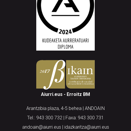
Aiurri.eus - Erroitz BM
Arantzibia plaza, 4-5 behea | ANDOAIN
Tel.: 943 300 732 | Faxa: 943 300 731
andoain@aiurri.eus | idazkaritza@aiurri.eus