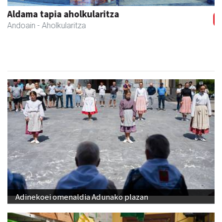
Javier Iraola harategia
Asteasu
- Harategiak
Adinekoei omenaldia Adunako plazan