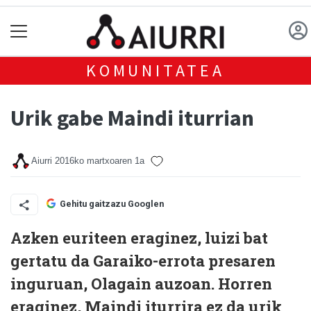
KOMUNITATEA
Urik gabe Maindi iturrian
Aiurri
2016ko martxoaren 1a
Gehitu gaitzazu Googlen
Azken euriteen eraginez, luizi bat
gertatu da Garaiko-errota presaren
inguruan, Olagain auzoan. Horren
eraginez, Maindi iturrira ez da urik