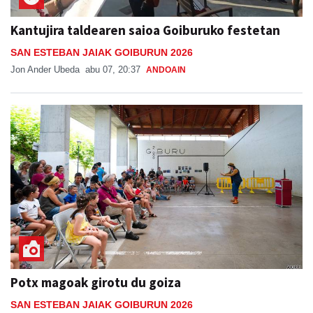
Kantujira taldearen saioa Goiburuko festetan
SAN ESTEBAN JAIAK GOIBURUN 2026
Jon Ander Ubeda
abu 07, 20:37
ANDOAIN
Potx magoak girotu du goiza
SAN ESTEBAN JAIAK GOIBURUN 2026