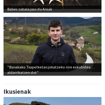
Babes zabala jaso du Ansak
"Banakako Txapelketan jokatzeko nire eskubidea
aldarrikatzen dut"
Ikusienak