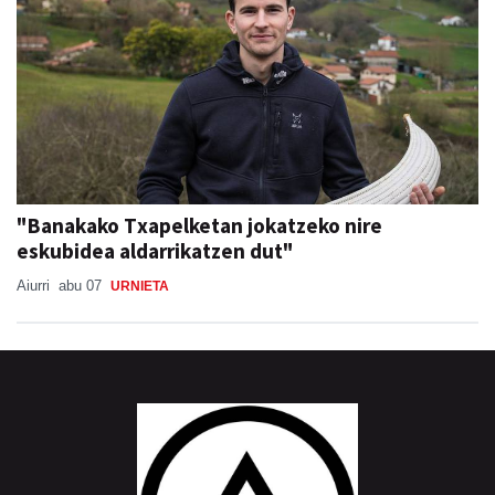
"Banakako Txapelketan jokatzeko nire
eskubidea aldarrikatzen dut"
Aiurri
abu 07
URNIETA