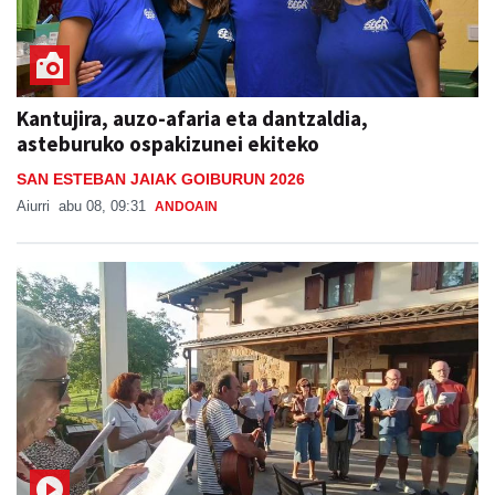
Kantujira, auzo-afaria eta dantzaldia,
asteburuko ospakizunei ekiteko
SAN ESTEBAN JAIAK GOIBURUN 2026
Aiurri
abu 08, 09:31
ANDOAIN