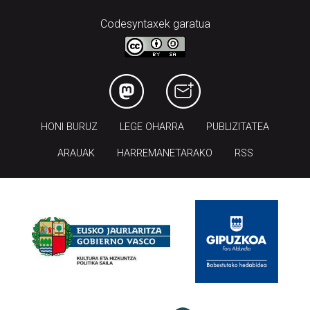
Codesyntaxek garatua
HONI BURUZ
LEGE OHARRA
PUBLIZITATEA
ARAUAK
HARREMANETARAKO
RSS