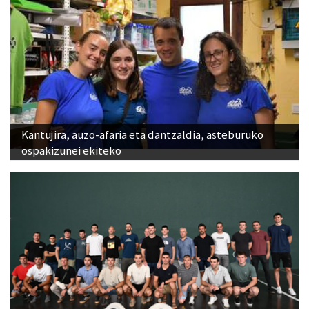
Kantujira, auzo-afaria eta dantzaldia, asteburuko
ospakizunei ekiteko