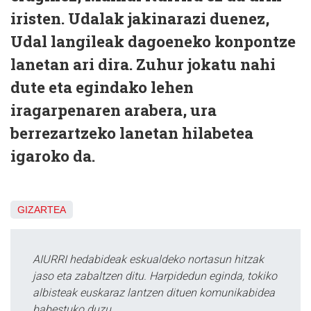
iristen. Udalak jakinarazi duenez,
Udal langileak dagoeneko konpontze
lanetan ari dira. Zuhur jokatu nahi
dute eta egindako lehen
iragarpenaren arabera, ura
berrezartzeko lanetan hilabetea
igaroko da.
GIZARTEA
AIURRI hedabideak eskualdeko nortasun hitzak
jaso eta zabaltzen ditu. Harpidedun eginda, tokiko
albisteak euskaraz lantzen dituen komunikabidea
babestuko duzu.