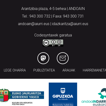
Arantzibia plaza, 4-5 behea | ANDOAIN
Tel.: 943 300 732 | Faxa: 943 300 731
andoain@aiurri.eus | idazkaritza@aiurri.eus
Codesyntaxek garatua
LEGE OHARRA
PUBLIZITATEA
ARAUAK
HARREMANET