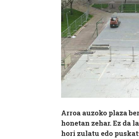
Arroa auzoko plaza berr
honetan zehar. Ez da la
hori zulatu edo puskatz