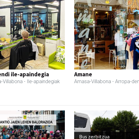
ndi ile-apaindegia
Amane
-Villabona
- Ile-apaindegiak
Amasa-Villabona
- Arropa-de
Bus zerbitzua