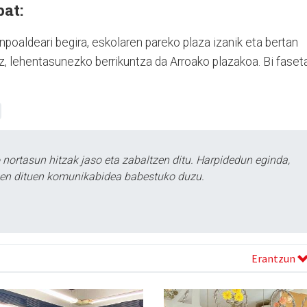
bat:
poaldeari begira, eskolaren pareko plaza izanik eta bertan
z, lehentasunezko berrikuntza da Arroako plazakoa. Bi faset
ortasun hitzak jaso eta zabaltzen ditu. Harpidedun eginda,
tzen dituen komunikabidea babestuko duzu.
Erantzun