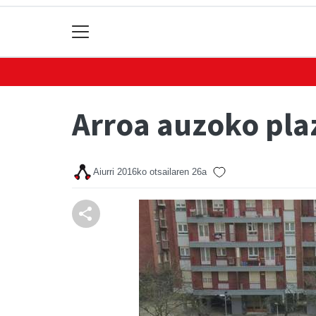
Arroa auzoko plaz
Aiurri
2016ko otsailaren 26a