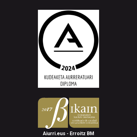
Aiurri.eus - Erroitz BM