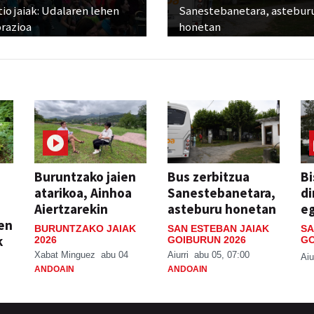
io jaiak: Udalaren lehen
Sanestebanetara, astebur
razioa
honetan
Buruntzako jaien
Bus zerbitzua
Bi
atarikoa, Ainhoa
Sanestebanetara,
di
Aiertzarekin
asteburu honetan
e
ien
BURUNTZAKO JAIAK
SAN ESTEBAN JAIAK
SA
k
2026
GOIBURUN 2026
GO
Xabat Minguez
abu 04
Aiurri
abu 05, 07:00
Aiu
ANDOAIN
ANDOAIN