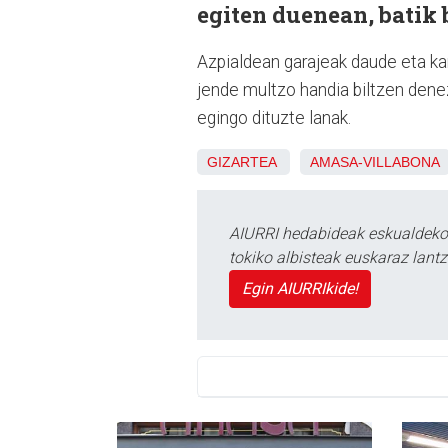
egiten duenean, batik 
Azpialdean garajeak daude eta kan
jende multzo handia biltzen dene
egingo dituzte lanak.
GIZARTEA
AMASA-VILLABONA
AIURRI hedabideak eskualdeko n
tokiko albisteak euskaraz lan
Egin AIURRIkide!