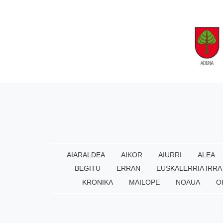
AIARALDEA
AIKOR
AIURRI
ALEA
BEGITU
ERRAN
EUSKALERRIA IRRA
KRONIKA
MAILOPE
NOAUA
O