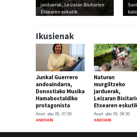
jarduerak, Leizaran Bisitarien
Sant
Etxearen eskutik
balo
Ikusienak
Junkal Guerrero
Naturan
andoaindarra,
murgiltzeko
Donostiako Musika
jarduerak,
Hamabostaldiko
Leizaran Bisitar
protagonista
Etxearen eskuti
Aiurri
abu 05, 07:00
Aiurri
abu 05, 08:30
ANDOAIN
ANDOAIN