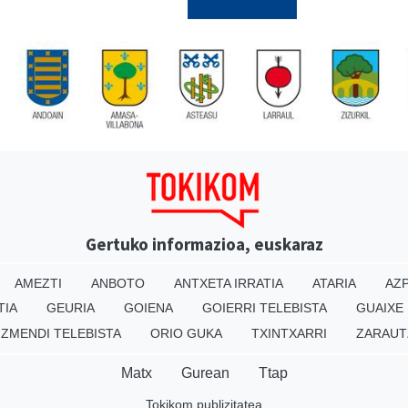
Gertuko informazioa, euskaraz
AMEZTI
ANBOTO
ANTXETA IRRATIA
ATARIA
AZP
TIA
GEURIA
GOIENA
GOIERRI TELEBISTA
GUAIXE
IZMENDI TELEBISTA
ORIO GUKA
TXINTXARRI
ZARAUT
Matx
Gurean
Ttap
Tokikom publizitatea