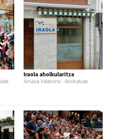
Iraola aholkularitza
ndak
Amasa-Villabona
- Abokatuak