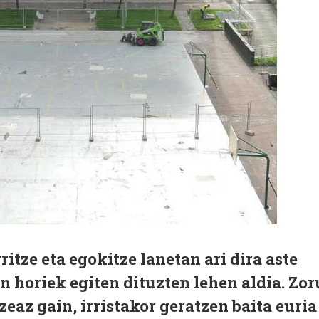
itze eta egokitze lanetan ari dira aste
n horiek egiten dituzten lehen aldia. Zor
eaz gain, irristakor geratzen baita euria