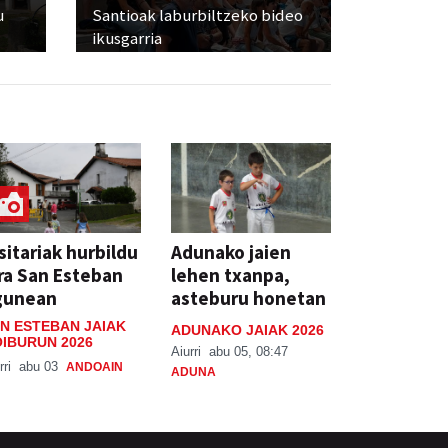
u
Santioak laburbiltzeko bideo
ikusgarria
sitariak hurbildu
Adunako jaien
ra San Esteban
lehen txanpa,
gunean
asteburu honetan
N ESTEBAN JAIAK
ADUNAKO JAIAK 2026
IBURUN 2026
Aiurri
abu 05, 08:47
rri
abu 03
ANDOAIN
ADUNA