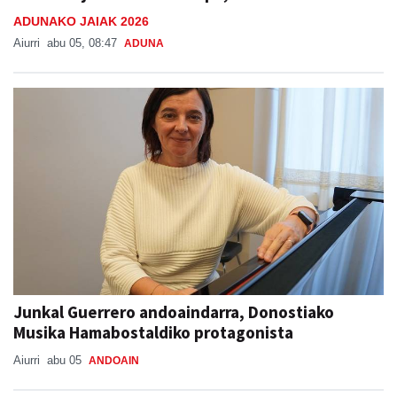
Aiurri
abu 05, 08:47
ADUNA
Junkal Guerrero andoaindarra, Donostiako
Musika Hamabostaldiko protagonista
Aiurri
abu 05
ANDOAIN