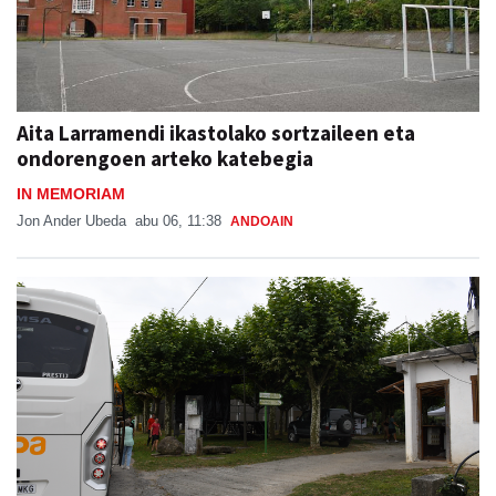
Aita Larramendi ikastolako sortzaileen eta
ondorengoen arteko katebegia
IN MEMORIAM
Jon Ander Ubeda
abu 06, 11:38
ANDOAIN