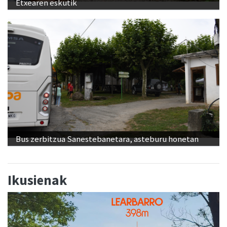
Bus zerbitzua Sanestebanetara, asteburu honetan
Ikusienak