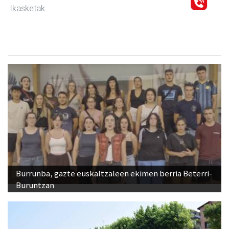
Burrunba, gazte euskaltzaleen ekimen berria Beterri-
Buruntzan