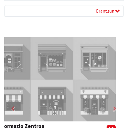
Erantzun
Previous
Next
Barn trasteleku eta biltegi txikien alokairua
Urnieta
- Trastelekuak