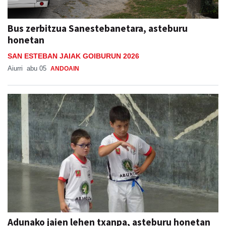
Bus zerbitzua Sanestebanetara, asteburu
honetan
SAN ESTEBAN JAIAK GOIBURUN 2026
Aiurri
abu 05
ANDOAIN
Adunako jaien lehen txanpa, asteburu honetan
ADUNAKO JAIAK 2026