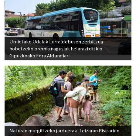
Urnietako Udalak Lurraldebusen zerbitzua
hobetzeko premia nagusiak helarazi dizkio
Gipuzkoako Foru Aldundiari
Naturan murgiltzeko jarduerak, Leizaran Bisitarien
Etxearen eskutik