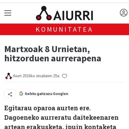
KOMUNITATEA
Martxoak 8 Urnietan,
hitzorduen aurrerapena
Aiurri
2016ko otsailaren 25a
Gehitu gaitzazu Googlen
Egitarau oparoa aurten ere.
Dagoeneko aurreratu daitekeenaren
artean erakusketa, ipuin kontaketa