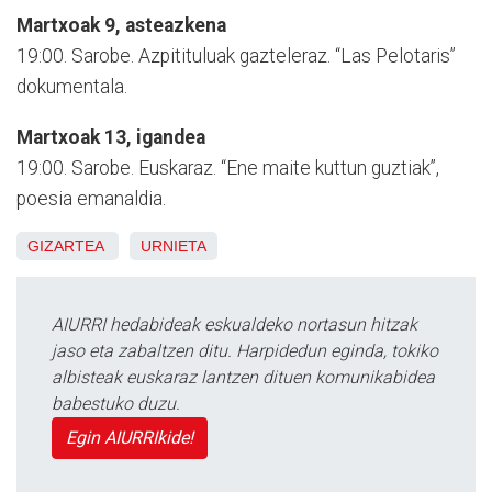
Martxoak 9, asteazkena
19:00. Sarobe. Azpitituluak gazteleraz. “Las Pelotaris”
dokumentala.
Martxoak 13, igandea
19:00. Sarobe. Euskaraz. “Ene maite kuttun guztiak”,
poesia emanaldia.
GIZARTEA
URNIETA
AIURRI hedabideak eskualdeko nortasun hitzak
jaso eta zabaltzen ditu. Harpidedun eginda, tokiko
albisteak euskaraz lantzen dituen komunikabidea
babestuko duzu.
Egin AIURRIkide!