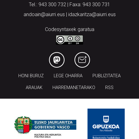
andoain@aiurri.eus | idazkaritza@aiurri.eus
Codesyntaxek garatua
HONI BURUZ
LEGE OHARRA
PUBLIZITATEA
ARAUAK
HARREMANETARAKO
RSS