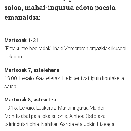
saioa, mahai-ingurua edota poesia
emanaldia:
Martxoak 1-31
“Emakume begiradak” Iñaki Vergararen argazkiak ikusgai
Lekaion.
Martxoak 7, astelehena
19:00. Lekaio. Gazteleraz. Helduentzat ipuin kontaketa
saioa.
Martxoak 8, asteartea
19:15. Lekaio. Euskaraz. Mahai-ingurua:Maider
Mendizabal pala jokalari ohia, Ainhoa Ostolaza
txirrindulari ohia, Nahikari Garcia eta Jokin Lizeaga.