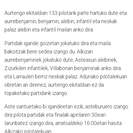
Aurtengo ekitaldian 133 pilotarik parte hartuko dute eta
aurrebenjamin, benjamin, alebin, infantil eta neskak
palaz alebin eta infantil mailan ariko dira.
Partidak igande goizetan jokatuko dira eta maila
bakoitzak bere sedea izango du: Alkizan
aurrebenjaminek jokatuko dute, Asteasun alebinek,
Zizurkilen infantilek, Villabonan benjaminak ariko dira
eta Larraulen berriz neskak palaz. Adunako pilotalekuan
obretan ari direnez, aurtengo ekitaldian ez da
topaketako partidarik izango.
Aste santuetako bi igandeetan ezik, asteburuero izango
dira pilota partidak eta finalak apirilaren 30ean
larunbatez izango dira, arratsaldeko 16:00etan hasita
Alkizako pilotalekuan.