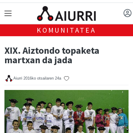
KOMUNITATEA
XIX. Aiztondo topaketa
martxan da jada
Aiurri
2016ko otsailaren 24a