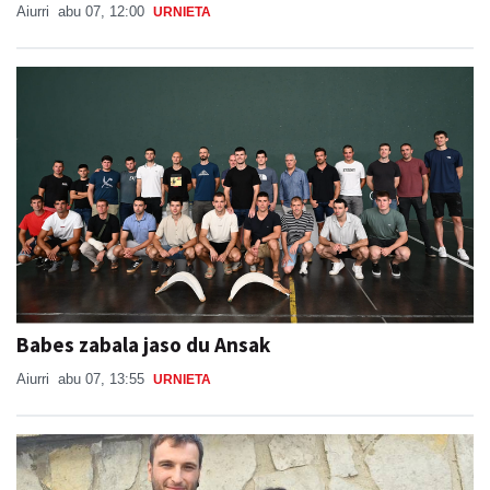
Aiurri
abu 07, 12:00
URNIETA
Babes zabala jaso du Ansak
Aiurri
abu 07, 13:55
URNIETA