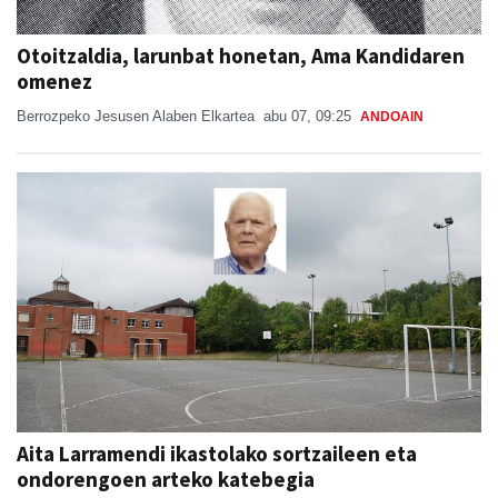
Otoitzaldia, larunbat honetan, Ama Kandidaren
omenez
Berrozpeko Jesusen Alaben Elkartea
abu 07, 09:25
ANDOAIN
Aita Larramendi ikastolako sortzaileen eta
ondorengoen arteko katebegia