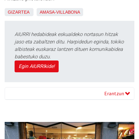
GIZARTEA
AMASA-VILLABONA
AIURRI hedabideak eskualdeko nortasun hitzak
jaso eta zabaltzen ditu. Harpidedun eginda, tokiko
albisteak euskaraz lantzen dituen komunikabidea
babestuko duzu.
Egin AIURRIkide!
Erantzun