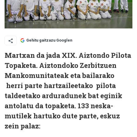
Gehitu gaitzazu Googlen
Martxan da jada XIX. Aiztondo Pilota
Topaketa. Aiztondoko Zerbitzuen
Mankomunitateak eta bailarako
herri parte hartzaileetako pilota
taldeetako arduradunek bat eginik
antolatu da topaketa. 133 neska-
mutilek hartuko dute parte, eskuz
zein palaz: