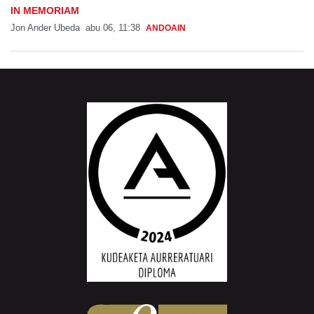
IN MEMORIAM
Jon Ander Ubeda
abu 06, 11:38
ANDOAIN