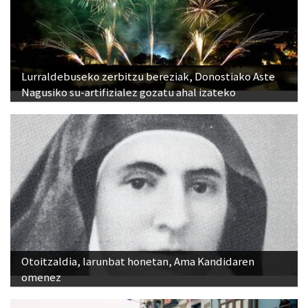
Lurraldebuseko zerbitzu bereziak, Donostiako Aste
Nagusiko su-artifizialez gozatu ahal izateko
Otoitzaldia, larunbat honetan, Ama Kandidaren
omenez