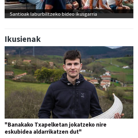
Santioak laburbiltzeko bideo ikusgarria
Ikusienak
"Banakako Txapelketan jokatzeko nire
eskubidea aldarrikatzen dut"