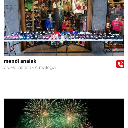
Previous
Next
Fleming Herri Eskola
Amasa-Villabona
- Hezkuntza