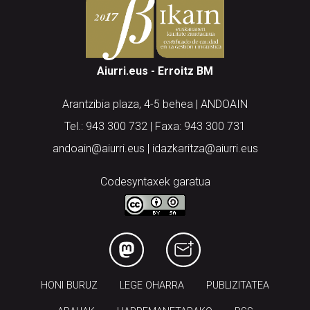
Aiurri.eus - Erroitz BM
Arantzibia plaza, 4-5 behea | ANDOAIN
Tel.: 943 300 732 | Faxa: 943 300 731
andoain@aiurri.eus | idazkaritza@aiurri.eus
Codesyntaxek garatua
HONI BURUZ
LEGE OHARRA
PUBLIZITATEA