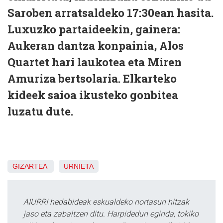
Saroben arratsaldeko 17:30ean hasita.
Luxuzko partaideekin, gainera:
Aukeran dantza konpainia, Alos
Quartet hari laukotea eta Miren
Amuriza bertsolaria. Elkarteko
kideek saioa ikusteko gonbitea
luzatu dute.
GIZARTEA
URNIETA
AIURRI hedabideak eskualdeko nortasun hitzak
jaso eta zabaltzen ditu. Harpidedun eginda, tokiko