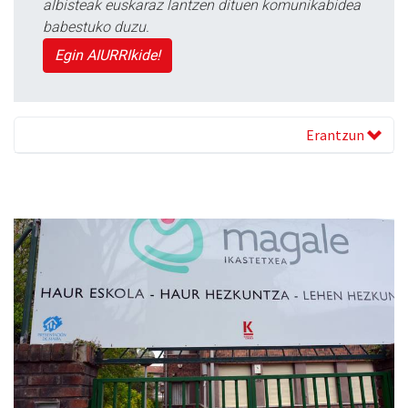
albisteak euskaraz lantzen dituen komunikabidea
babestuko duzu.
Egin AIURRIkide!
Erantzun