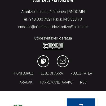
Aiurri.eus - Erroitz BM
Arantzibia plaza, 4-5 behea | ANDOAIN
Tel.: 943 300 732 | Faxa: 943 300 731
andoain@aiurri.eus | idazkaritza@aiurri.eus
Codesyntaxek garatua
HONI BURUZ
LEGE OHARRA
PUBLIZITATEA
ARAUAK
HARREMANETARAKO
RSS