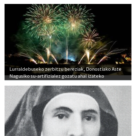
Lurraldebuseko zerbitzu bereziak, Donostiako Aste
Nagusiko su-artifizialez gozatu ahal izateko