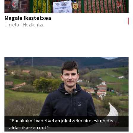
Previous
Next
Urnietako AEK euskaltegia
Urnieta
- Euskaltegiak
"Banakako Txapelketan jokatzeko nire eskubidea
aldarrikatzen dut"