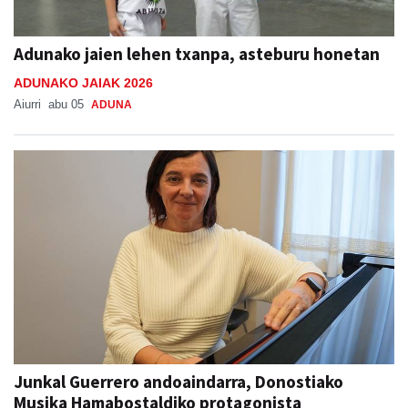
Adunako jaien lehen txanpa, asteburu honetan
ADUNAKO JAIAK 2026
Aiurri
abu 05
ADUNA
Junkal Guerrero andoaindarra, Donostiako
Musika Hamabostaldiko protagonista