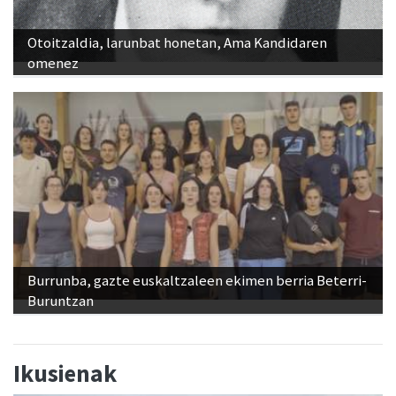
Otoitzaldia, larunbat honetan, Ama Kandidaren
omenez
Burrunba, gazte euskaltzaleen ekimen berria Beterri-
Buruntzan
Ikusienak