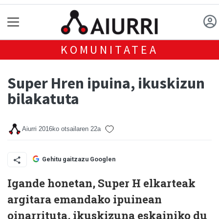
KOMUNITATEA
Super Hren ipuina, ikuskizun
bilakatuta
Aiurri
2016ko otsailaren 22a
Gehitu gaitzazu Googlen
Igande honetan, Super H elkarteak
argitara emandako ipuinean
oinarrituta, ikuskizuna eskainiko du