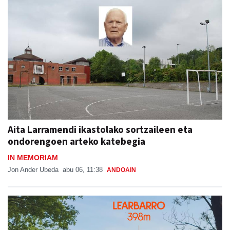
Aita Larramendi ikastolako sortzaileen eta
ondorengoen arteko katebegia
IN MEMORIAM
Jon Ander Ubeda
abu 06, 11:38
ANDOAIN