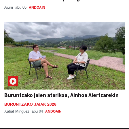
Aiurri
abu 05
ANDOAIN
Buruntzako jaien atarikoa, Ainhoa Aiertzarekin
BURUNTZAKO JAIAK 2026
Xabat Minguez
abu 04
ANDOAIN