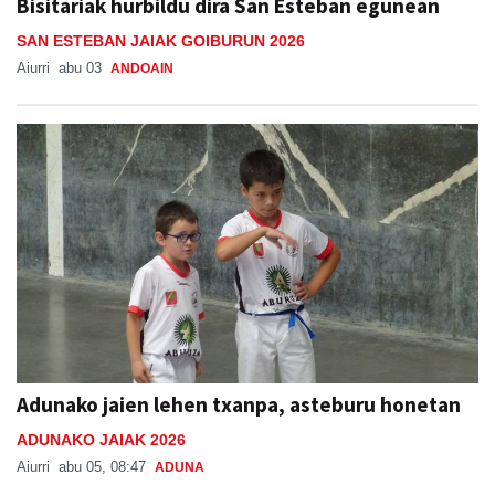
Bisitariak hurbildu dira San Esteban egunean
SAN ESTEBAN JAIAK GOIBURUN 2026
Aiurri
abu 03
ANDOAIN
Adunako jaien lehen txanpa, asteburu honetan
ADUNAKO JAIAK 2026
Aiurri
abu 05, 08:47
ADUNA