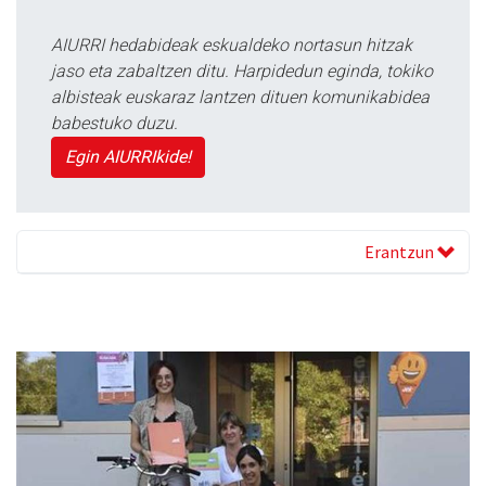
AIURRI hedabideak eskualdeko nortasun hitzak
jaso eta zabaltzen ditu. Harpidedun eginda, tokiko
albisteak euskaraz lantzen dituen komunikabidea
babestuko duzu.
Egin AIURRIkide!
Erantzun