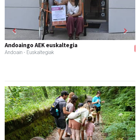
Previous
Next
Andoaingo AEK euskaltegia
Andoain
- Euskaltegiak