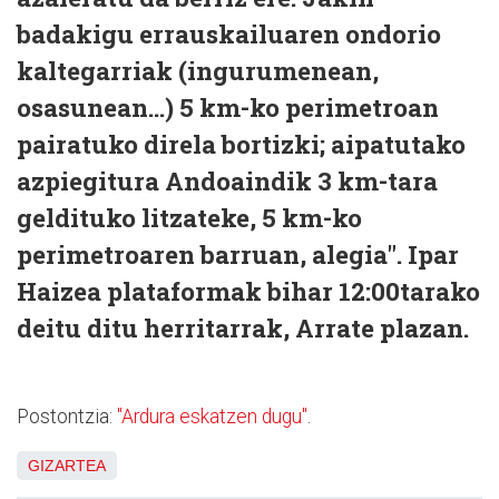
badakigu errauskailuaren ondorio
kaltegarriak (ingurumenean,
osasunean…) 5 km-ko perimetroan
pairatuko direla bortizki; aipatutako
azpiegitura Andoaindik 3 km-tara
geldituko litzateke, 5 km-ko
perimetroaren barruan, alegia". Ipar
Haizea plataformak bihar 12:00tarako
deitu ditu herritarrak, Arrate plazan.
Postontzia:
"Ardura eskatzen dugu"
.
GIZARTEA