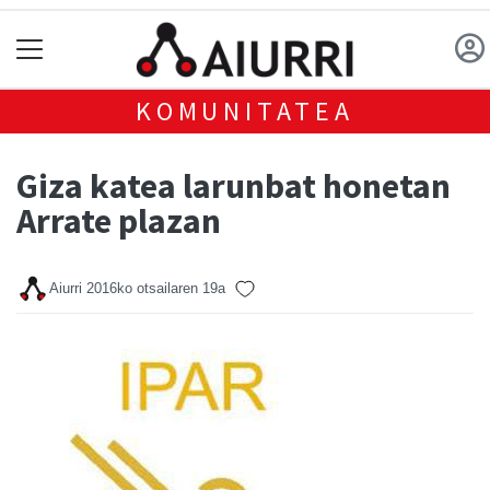
KOMUNITATEA
Giza katea larunbat honetan
Arrate plazan
Aiurri
2016ko otsailaren 19a