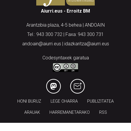
Aiurri.eus - Erroitz BM
Arantzibia plaza, 4-5 behea | ANDOAIN
Tel.: 943 300 732 | Faxa: 943 300 731
andoain@aiurri.eus | idazkaritza@aiurri.eus
Codesyntaxek garatua
HONI BURUZ
LEGE OHARRA
PUBLIZITATEA
ARAUAK
HARREMANETARAKO
RSS