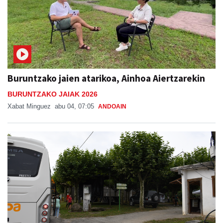
Buruntzako jaien atarikoa, Ainhoa Aiertzarekin
BURUNTZAKO JAIAK 2026
Xabat Minguez
abu 04, 07:05
ANDOAIN