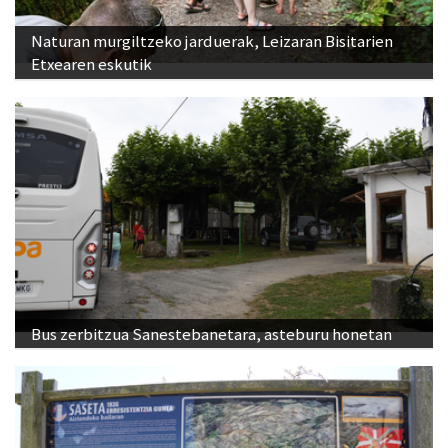
Naturan murgiltzeko jarduerak, Leizaran Bisitarien
Etxearen eskutik
Bus zerbitzua Sanestebanetara, asteburu honetan