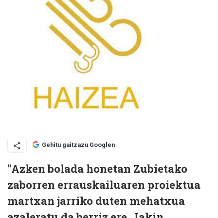
Gehitu gaitzazu Googlen
"Azken bolada honetan Zubietako
zaborren errauskailuaren proiektua
martxan jarriko duten mehatxua
azaleratu da berriz ere. Jakin