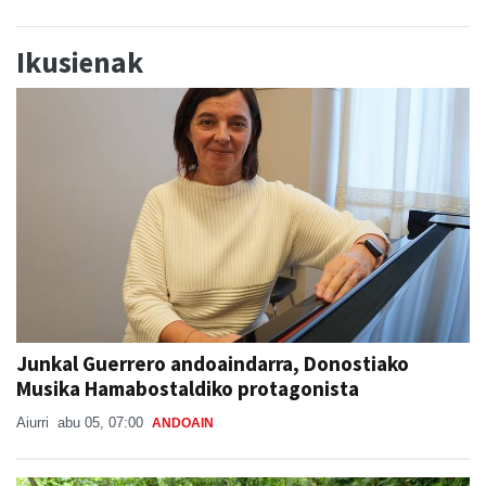
Ikusienak
Junkal Guerrero andoaindarra, Donostiako
Musika Hamabostaldiko protagonista
Aiurri
abu 05, 07:00
ANDOAIN