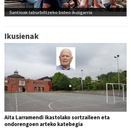
Santioak laburbiltzeko bideo ikusgarria
Ikusienak
Aita Larramendi ikastolako sortzaileen eta
ondorengoen arteko katebegia