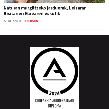
Naturan murgiltzeko jarduerak, Leizaran
Bisitarien Etxearen eskutik
Aiurri
abu 05
ANDOAIN