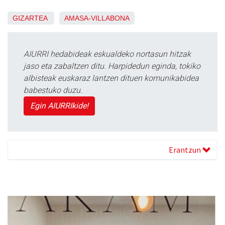
GIZARTEA
AMASA-VILLABONA
AIURRI hedabideak eskualdeko nortasun hitzak
jaso eta zabaltzen ditu. Harpidedun eginda, tokiko
albisteak euskaraz lantzen dituen komunikabidea
babestuko duzu.
Egin AIURRIkide!
Erantzun