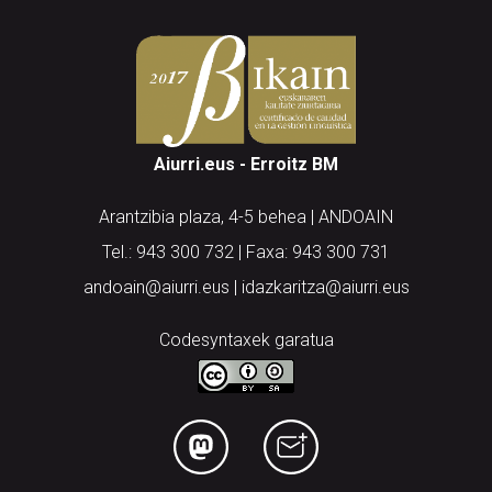
Aiurri.eus - Erroitz BM
Arantzibia plaza, 4-5 behea | ANDOAIN
Tel.: 943 300 732 | Faxa: 943 300 731
andoain@aiurri.eus | idazkaritza@aiurri.eus
Codesyntaxek garatua