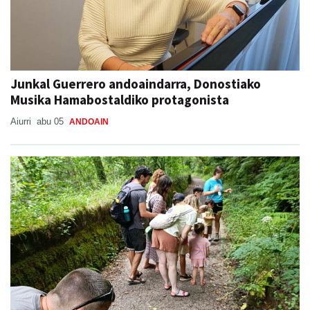
Junkal Guerrero andoaindarra, Donostiako
Musika Hamabostaldiko protagonista
Aiurri
abu 05
ANDOAIN