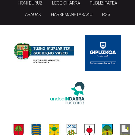
HONI BURUZ
LEGE OHARRA
PUBLIZITATEA
ARAUAK
HARREMANETARAKO
RSS