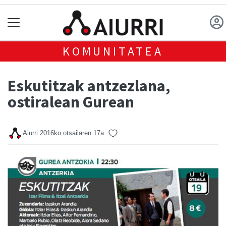
KOMUNITATEA
Eskutitzak antzezlana,
ostiralean Gurean
Aiurri
2016ko otsailaren 17a