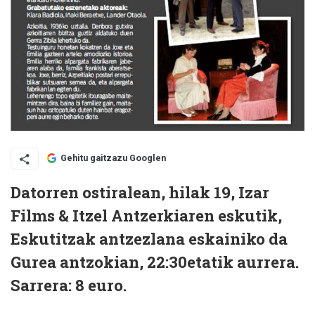
Gehitu gaitzazu Googlen
Datorren ostiralean, hilak 19, Izar
Films & Itzel Antzerkiaren eskutik,
Eskutitzak antzezlana eskainiko da
Gurea antzokian, 22:30etatik aurrera.
Sarrera: 8 euro.