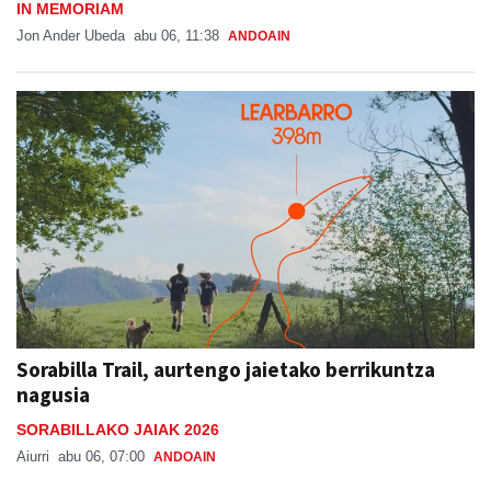
IN MEMORIAM
Jon Ander Ubeda
abu 06, 11:38
ANDOAIN
Sorabilla Trail, aurtengo jaietako berrikuntza
nagusia
SORABILLAKO JAIAK 2026
Aiurri
abu 06, 07:00
ANDOAIN