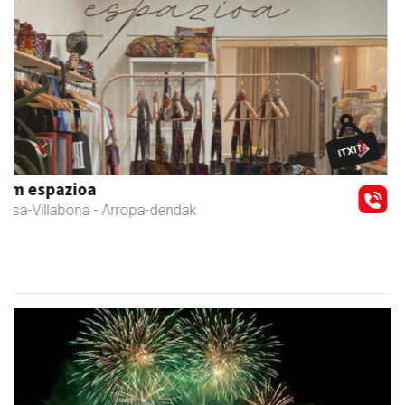
Previous
Next
Arindu fisioterapia eta osteopatia
Amasa-Villabona
- Fisioterapia