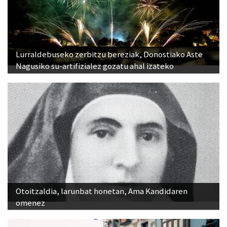
Lurraldebuseko zerbitzu bereziak, Donostiako Aste
Nagusiko su-artifizialez gozatu ahal izateko
Otoitzaldia, larunbat honetan, Ama Kandidaren
omenez