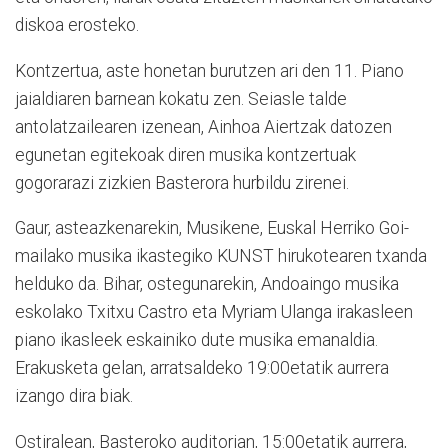
diskoa erosteko.
Kontzertua, aste honetan burutzen ari den 11. Piano
jaialdiaren barnean kokatu zen. Seiasle talde
antolatzailearen izenean, Ainhoa Aiertzak datozen
egunetan egitekoak diren musika kontzertuak
gogorarazi zizkien Basterora hurbildu zirenei.
Gaur, asteazkenarekin, Musikene, Euskal Herriko Goi-
mailako musika ikastegiko KUNST hirukotearen txanda
helduko da. Bihar, ostegunarekin, Andoaingo musika
eskolako Txitxu Castro eta Myriam Ulanga irakasleen
piano ikasleek eskainiko dute musika emanaldia.
Erakusketa gelan, arratsaldeko 19:00etatik aurrera
izango dira biak.
Ostiralean, Basteroko auditorian, 15:00etatik aurrera,