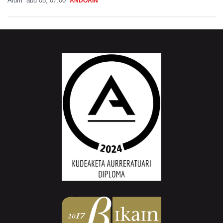
Aiurri
abu 05, 07:00
ANDOAIN