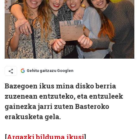
Gehitu gaitzazu Googlen
Bazegoen ikus mina disko berria
zuzenean entzuteko, eta entzuleek
gainezka jarri zuten Basteroko
erakusketa gela.
[
Argazki bilduma ikusi
]