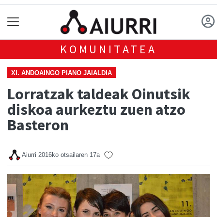
KOMUNITATEA
XI. ANDOAINGO PIANO JAIALDIA
Lorratzak taldeak Oinutsik
diskoa aurkeztu zuen atzo
Basteron
Aiurri
2016ko otsailaren 17a