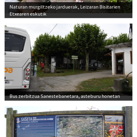
Naturan murgiltzeko jarduerak, Leizaran Bisitarien
Etxearen eskutik
Bus zerbitzua Sanestebanetara, asteburu honetan