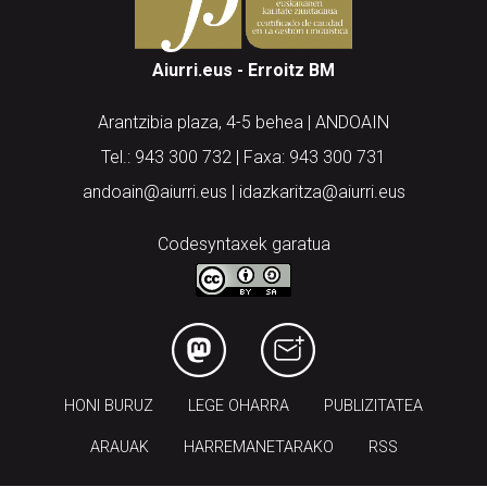
Aiurri.eus - Erroitz BM
Arantzibia plaza, 4-5 behea | ANDOAIN
Tel.: 943 300 732 | Faxa: 943 300 731
andoain@aiurri.eus | idazkaritza@aiurri.eus
Codesyntaxek garatua
HONI BURUZ
LEGE OHARRA
PUBLIZITATEA
ARAUAK
HARREMANETARAKO
RSS