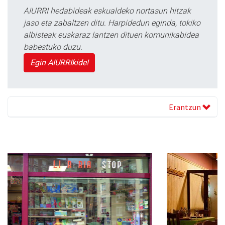
AIURRI hedabideak eskualdeko nortasun hitzak
jaso eta zabaltzen ditu. Harpidedun eginda, tokiko
albisteak euskaraz lantzen dituen komunikabidea
babestuko duzu.
Egin AIURRIkide!
Erantzun