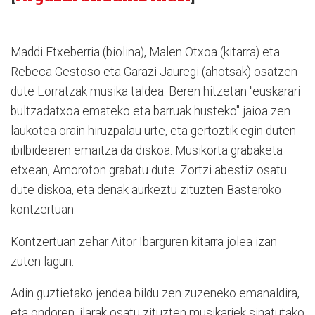
Maddi Etxeberria (biolina), Malen Otxoa (kitarra) eta
Rebeca Gestoso eta Garazi Jauregi (ahotsak) osatzen
dute Lorratzak musika taldea. Beren hitzetan "euskarari
bultzadatxoa emateko eta barruak husteko" jaioa zen
laukotea orain hiruzpalau urte, eta gertoztik egin duten
ibilbidearen emaitza da diskoa. Musikorta grabaketa
etxean, Amoroton grabatu dute. Zortzi abestiz osatu
dute diskoa, eta denak aurkeztu zituzten Basteroko
kontzertuan.
Kontzertuan zehar Aitor Ibarguren kitarra jolea izan
zuten lagun.
Adin guztietako jendea bildu zen zuzeneko emanaldira,
eta ondoren, ilarak osatu zituzten musikariek sinatutako