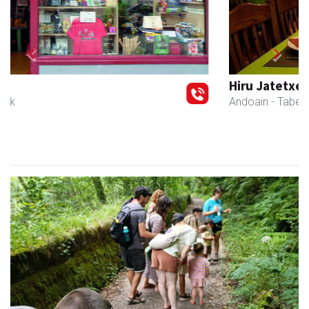
Previous
Next
Hiru Jatetxea
Andoain
- Tabernak