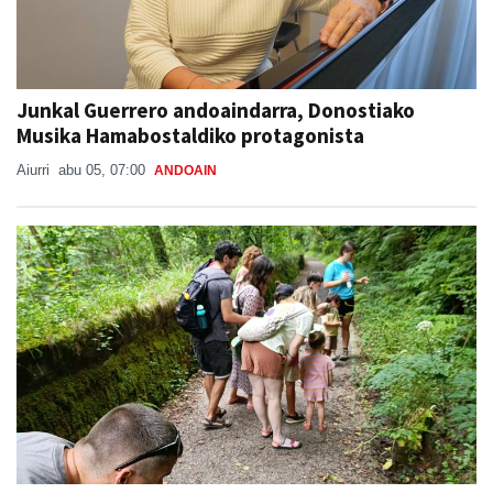
Junkal Guerrero andoaindarra, Donostiako
Musika Hamabostaldiko protagonista
Aiurri
abu 05, 07:00
ANDOAIN