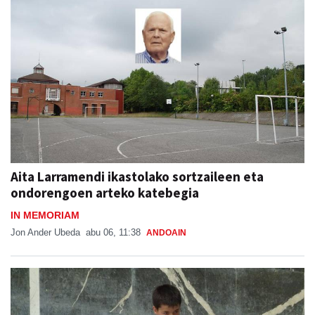
Aita Larramendi ikastolako sortzaileen eta
ondorengoen arteko katebegia
IN MEMORIAM
Jon Ander Ubeda
abu 06, 11:38
ANDOAIN