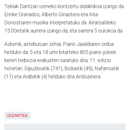
Teklak Dantzan izeneko kontzertu didaktikoa izango da.
Enrike Granados, Alberto Ginastera eta Aita
Donostiaren musika interpretatuko da. Arratsaldeko
15:00etatik aurrera izango da, eta sarrera 5 eurokoa da.
Azkenik, asteburuan zehar, Piano Jaialdiaren ordua
helduko da. 5 eta 18 urte bitarteko 805 piano joleek
beren trebezia erakusten saiatuko dira, 11. edizio
honetan. Gipuzkoatik (741), Bizkaitik (49), Nafarroatik
(11) eta Arabatik (4) helduko dira Andoainera.
GIZARTEA