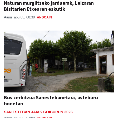
Naturan murgiltzeko jarduerak, Leizaran
Bisitarien Etxearen eskutik
Aiurri
abu 05, 08:30
ANDOAIN
Bus zerbitzua Sanestebanetara, asteburu
honetan
SAN ESTEBAN JAIAK GOIBURUN 2026