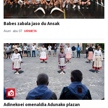
Babes zabala jaso du Ansak
Aiurri
abu 07
URNIETA
Adinekoei omenaldia Adunako plazan