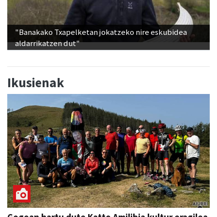
"Banakako Txapelketan jokatzeko nire eskubidea
aldarrikatzen dut"
Ikusienak