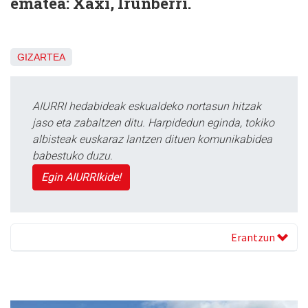
ematea: Xaxi, Irunberri.
GIZARTEA
AIURRI hedabideak eskualdeko nortasun hitzak
jaso eta zabaltzen ditu. Harpidedun eginda, tokiko
albisteak euskaraz lantzen dituen komunikabidea
babestuko duzu.
Egin AIURRIkide!
Erantzun