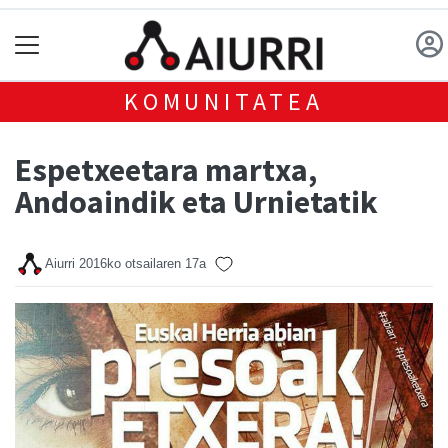
KOMUNITATEA
Espetxeetara martxa,
Andoaindik eta Urnietatik
Aiurri
2016ko otsailaren 17a