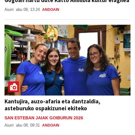
Gogoan hartu dute Katto Amilibia kultur eragilea
Aiurri
abu 08, 13:24
ANDOAIN
Kantujira, auzo-afaria eta dantzaldia,
asteburuko ospakizunei ekiteko
SAN ESTEBAN JAIAK GOIBURUN 2026
Aiurri
abu 08, 09:31
ANDOAIN