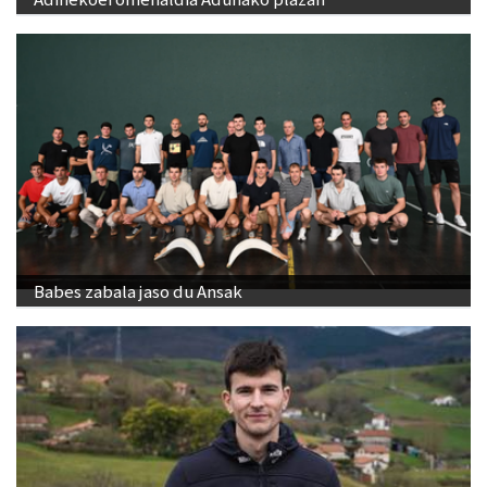
Babes zabala jaso du Ansak