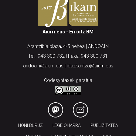
Aiurri.eus - Erroitz BM
Arantzibia plaza, 4-5 behea | ANDOAIN
Tel.: 943 300 732 | Faxa: 943 300 731
andoain@aiurri.eus | idazkaritza@aiurri.eus
Codesyntaxek garatua
HONI BURUZ
LEGE OHARRA
PUBLIZITATEA