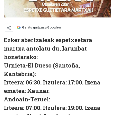
Gehitu gaitzazu Googlen
Ezker abertzaleak espetxeetara
martxa antolatu du, larunbat
honetarako:
Urnieta-El Dueso (Santoña,
Kantabria):
Irteera: 06:30. Itzulera: 17:00. Izena
ematea: Xauxar.
Andoain-Teruel:
Irteera: 07:00. Itzulera: 19:00. Izena