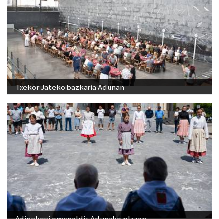
Txekor Jateko bazkaria Adunan
Adinekoei omenaldia Adunako plazan