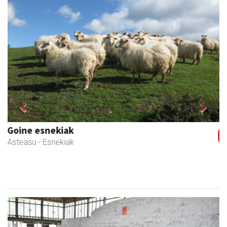
Previous
Next
Leizaran Institutua
Andoain
- Hezkuntza