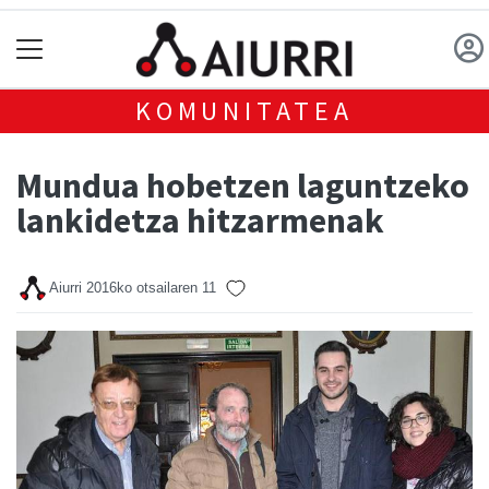
KOMUNITATEA
Mundua hobetzen laguntzeko
lankidetza hitzarmenak
Aiurri
2016ko otsailaren 11