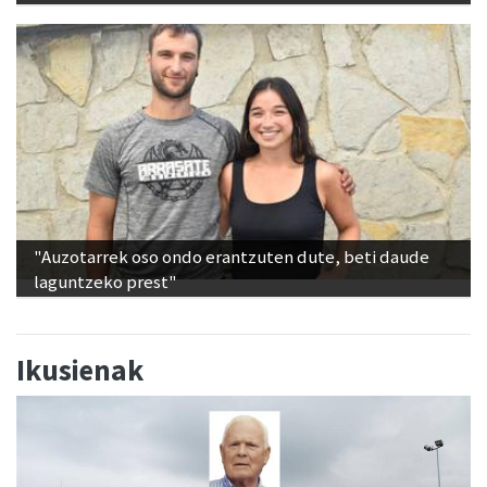
"Auzotarrek oso ondo erantzuten dute, beti daude
laguntzeko prest"
Ikusienak