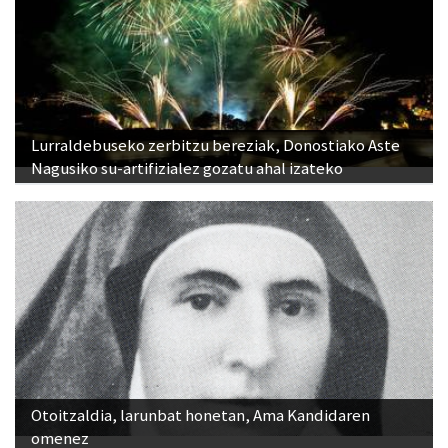
Lurraldebuseko zerbitzu bereziak, Donostiako Aste
Nagusiko su-artifizialez gozatu ahal izateko
Otoitzaldia, larunbat honetan, Ama Kandidaren
omenez