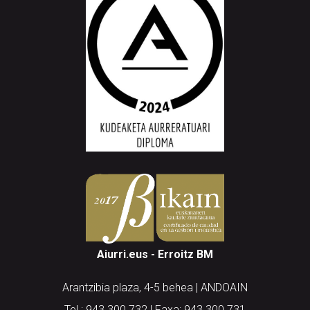
Aiurri.eus - Erroitz BM
Arantzibia plaza, 4-5 behea | ANDOAIN
Tel.: 943 300 732 | Faxa: 943 300 731