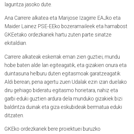
laguntza jasoko dute.
Ana Carrere alkatea eta Marijose Izagirre EAJko eta
Maider Lainez PSE-EEko bozeramaileek eta hamabost
GKEetako ordezkariek hartu zuten parte sinatze
ekitaldian.
Carrere alkateak eskerrak eman zien guztiei, mundu
hobe baten alde lan egiteagatik, eta gizakien onura eta
duintasuna helburu duten egitasmoak garatzeagatik.
Aldi berean, pena agertu zuen Udalak ezin izan duelako
diru gehiago bideratu egitasmo horietara, nahiz eta
garbi eduki guztien ardura dela munduko gizakiek bizi
baldintza duinak eta giza eskubideak bermatua eduki
ditzaten.
GKEko ordezkariek bere proiektuei buruzko