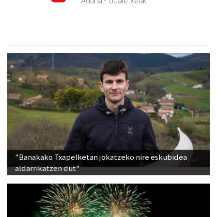
Aduna
- Udaletxeak
"Banakako Txapelketan jokatzeko nire eskubidea
aldarrikatzen dut"