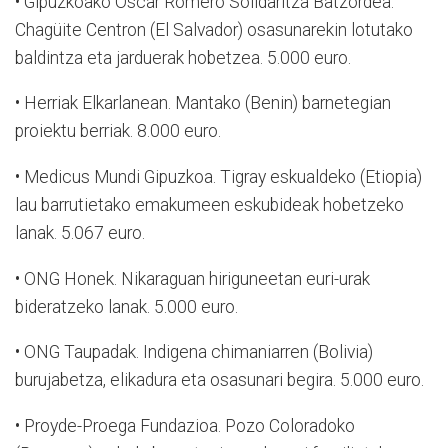
• Gipuzkoako Oscar Romero Solidaritza Batzordea.
Chagüite Centron (El Salvador) osasunarekin lotutako
baldintza eta jarduerak hobetzea. 5.000 euro.
• Herriak Elkarlanean. Mantako (Benin) barnetegian
proiektu berriak. 8.000 euro.
• Medicus Mundi Gipuzkoa. Tigray eskualdeko (Etiopia)
lau barrutietako emakumeen eskubideak hobetzeko
lanak. 5.067 euro.
• ONG Honek. Nikaraguan hiriguneetan euri-urak
bideratzeko lanak. 5.000 euro.
• ONG Taupadak. Indigena chimaniarren (Bolivia)
burujabetza, elikadura eta osasunari begira. 5.000 euro.
• Proyde-Proega Fundazioa. Pozo Coloradoko