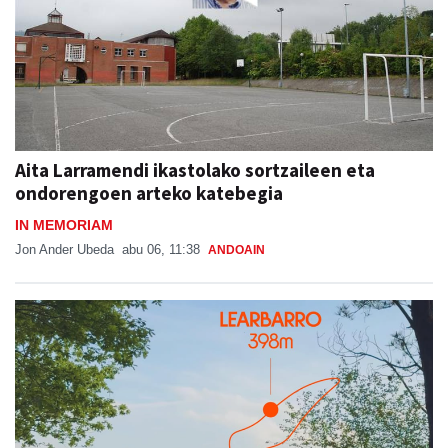
Aita Larramendi ikastolako sortzaileen eta
ondorengoen arteko katebegia
IN MEMORIAM
Jon Ander Ubeda
abu 06, 11:38
ANDOAIN