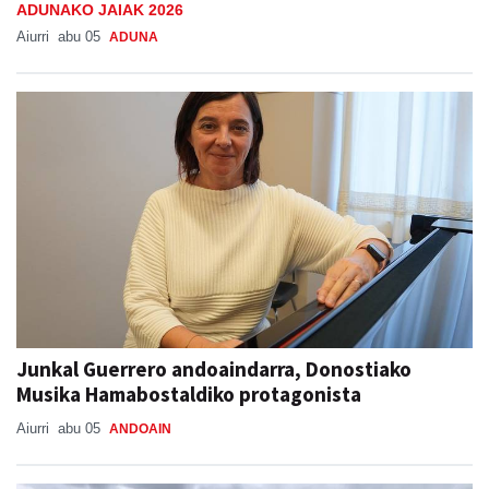
ADUNAKO JAIAK 2026
Aiurri
abu 05
ADUNA
Junkal Guerrero andoaindarra, Donostiako
Musika Hamabostaldiko protagonista
Aiurri
abu 05
ANDOAIN