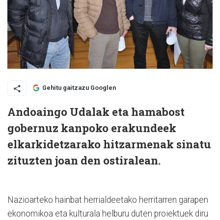
Gehitu gaitzazu Googlen
Andoaingo Udalak eta hamabost
gobernuz kanpoko erakundeek
elkarkidetzarako hitzarmenak sinatu
zituzten joan den ostiralean.
Nazioarteko hainbat herrialdeetako herritarren garapen
ekonomikoa eta kulturala helburu duten proiektuek diru