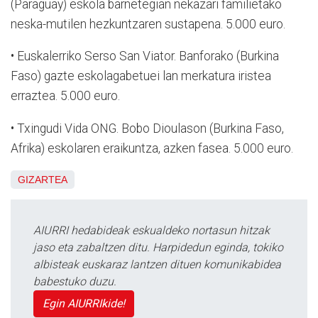
(Paraguay) eskola barnetegian nekazari familietako
neska-mutilen hezkuntzaren sustapena. 5.000 euro.
• Euskalerriko Serso San Viator. Banforako (Burkina
Faso) gazte eskolagabetuei lan merkatura iristea
erraztea. 5.000 euro.
• Txingudi Vida ONG. Bobo Dioulason (Burkina Faso,
Afrika) eskolaren eraikuntza, azken fasea. 5.000 euro.
GIZARTEA
AIURRI hedabideak eskualdeko nortasun hitzak
jaso eta zabaltzen ditu. Harpidedun eginda, tokiko
albisteak euskaraz lantzen dituen komunikabidea
babestuko duzu.
Egin AIURRIkide!