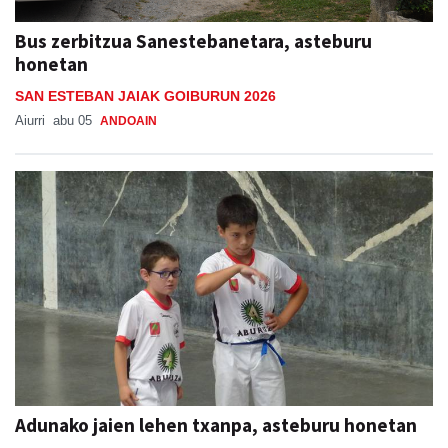
Bus zerbitzua Sanestebanetara, asteburu
honetan
SAN ESTEBAN JAIAK GOIBURUN 2026
Aiurri
abu 05
ANDOAIN
Adunako jaien lehen txanpa, asteburu honetan