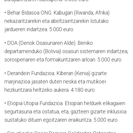
• Behar Bidasoa ONG. Kabugan (Rwanda, Afrika)
nekazaritzarekin eta abeltzaintzarekin lotutako
jardueren indartzea. 5.000 euro.
• DOA (Denok Osasunaren Alde). Beniko
departamenduko (Bolivia) osasun sistemaren indartzea,
sorospenaren eta formakuntzaren arloan. 5.000 euro.
• Derandein Fundazioa. Kiberan (Kenia) gizarte
marjinazioa jasaten duten neska eta mutikoei
hezkuntzara heltzeko aukera. 4.180 euro.
• Etiopia Utopia Fundazioa. Etiopian helduek elikagaien
segurtasuna eta ostatua, eta, gazteen gizarte inklusioa
sustatuko dituen egoitzaren eraikuntza. 5.000 euro.