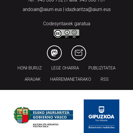
andoain@aiurri.eus | idazkaritza@aiurri.eus
Codesyntaxek garatua
HONI BURUZ
LEGE OHARRA
PUBLIZITATEA
ARAUAK
HARREMANETARAKO
RSS