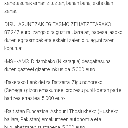
xehetasunak eman zituzten, banan bana, ekitaldian
zehar.
DIRULAGUNTZAK EGITASMO ZEHATZETARAKO
87.247 euro izango dira guztira. Jarraian, babesa jasoko
duten egitasmoak eta eskaini zaien dirulaguntzaren
kopurua:
•MSH-AMS. Diriambako (Nikaragua) desgaitasuna
duten gazteei gizarte inklusioa. 5.000 euro.
•Bakerako Lankidetza Batzarra. Ziguinchoreko
(Senegal) gizon emakumeei prozesu publikoetan parte
hartzea erraztea. 5.000 euro.
•Baltistan Fundazioa. Ashouni Thoslukheko (Husheko
bailara, Pakistan) emakumeen autonomia eta
burujabetzaren sustapena. 5.000 euro.