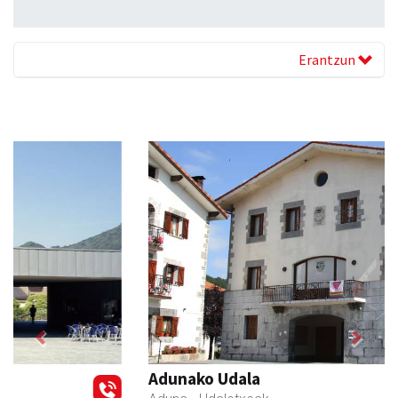
Erantzun
Previous
Next
Adunako Udala