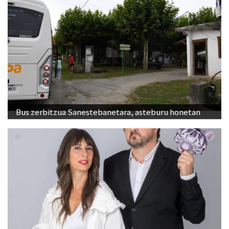
Bus zerbitzua Sanestebanetara, asteburu honetan