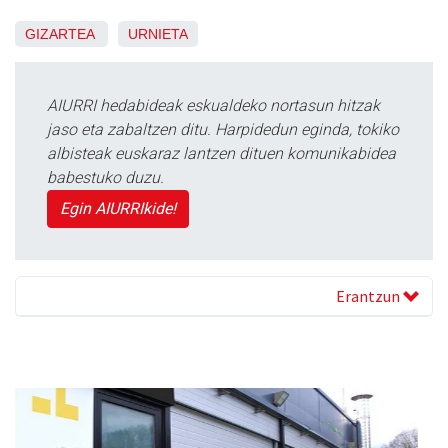
GIZARTEA
URNIETA
AIURRI hedabideak eskualdeko nortasun hitzak
jaso eta zabaltzen ditu. Harpidedun eginda, tokiko
albisteak euskaraz lantzen dituen komunikabidea
babestuko duzu.
Egin AIURRIkide!
Erantzun