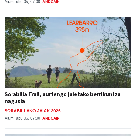
Aiurri
abu 05, 07:00
ANDOAIN
Sorabilla Trail, aurtengo jaietako berrikuntza
nagusia
SORABILLAKO JAIAK 2026
Aiurri
abu 06, 07:00
ANDOAIN