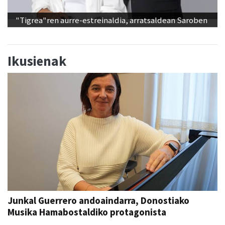
"Tigrea"ren aurre-estreinaldia, arratsaldean Saroben
Ikusienak
Junkal Guerrero andoaindarra, Donostiako
Musika Hamabostaldiko protagonista