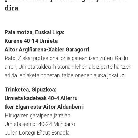
dira
Pala motza, Euskal Liga:
Kurene 40-14 Urnieta
Aitor Argiñarena-Xabier Garagorri
Patxi Ziskar profesional ohia parean izan zuten. Galdu
arren, Urnieta taldea historian lehen aldiz parte hartzen
ari da lehiaketa honetan, talde onenen aurka jokatuz.
Trinketea, Gipuzkoa:
Urnieta kadeteak 40-4 Allerru
Iker Elgarresta-Aitor Aldunberri
Hirugarren garaipena jarraian.
Urnieta senior 40-24 Mundarro
Julen Loitegi-Eñaut Esnaola