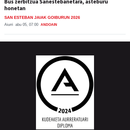
Bus zerbitzua Sanestebanetara, asteburu
honetan
SAN ESTEBAN JAIAK GOIBURUN 2026
Aiurri
abu 05, 07:00
ANDOAIN