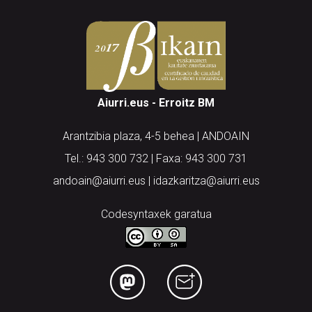
Aiurri.eus - Erroitz BM
Arantzibia plaza, 4-5 behea | ANDOAIN
Tel.: 943 300 732 | Faxa: 943 300 731
andoain@aiurri.eus | idazkaritza@aiurri.eus
Codesyntaxek garatua