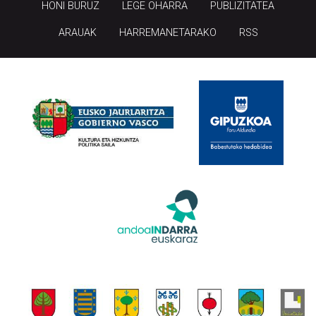
HONI BURUZ
LEGE OHARRA
PUBLIZITATEA
ARAUAK
HARREMANETARAKO
RSS