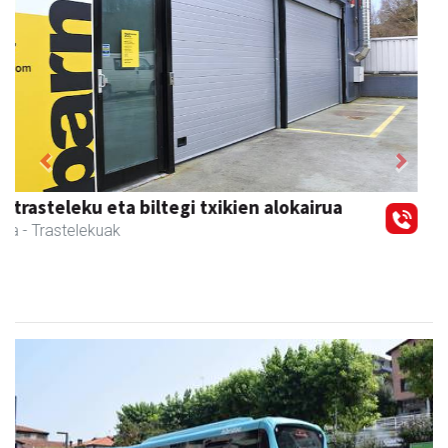
Previous
Next
Magale Ikastetxea
Urnieta
- Hezkuntza