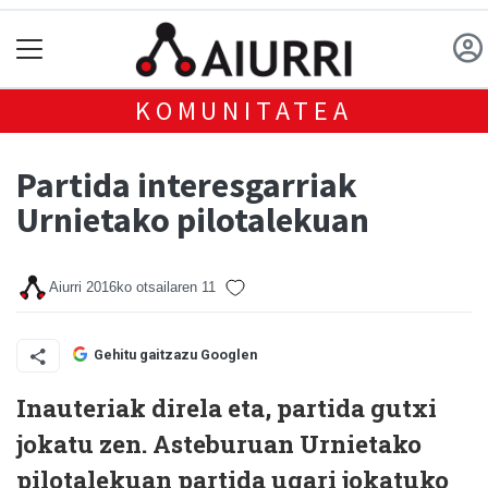
KOMUNITATEA
Partida interesgarriak
Urnietako pilotalekuan
Aiurri
2016ko otsailaren 11
Gehitu gaitzazu Googlen
Inauteriak direla eta, partida gutxi
jokatu zen. Asteburuan Urnietako
pilotalekuan partida ugari jokatuko