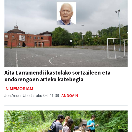
Aita Larramendi ikastolako sortzaileen eta
ondorengoen arteko katebegia
IN MEMORIAM
Jon Ander Ubeda
abu 06, 11:38
ANDOAIN