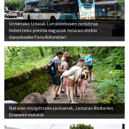
Urnietako Udalak Lurraldebusen zerbitzua
hobetzeko premia nagusiak helarazi dizkio
Gipuzkoako Foru Aldundiari
Naturan murgiltzeko jarduerak, Leizaran Bisitarien
Etxearen eskutik