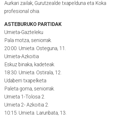
Aurkari zailak, Gurutzealde txapelduna eta Koka
profesional ohia.
ASTEBURUKO PARTIDAK
Urnieta-Gazteleku
Pala motza, seniorrak.
20:00. Urnieta. Osteguna, 11.
Urnieta-Azkoitia
Eskuz binaka, kadeteak.
18:30. Urnieta. Ostirala, 12.
Udaberri txapelketa
Paleta goma, seniorrak.
Urnieta 1-Tolosa 2.
Urnieta 2- Azkoitia 2.
10:15. Urnieta. Larunbata, 13.