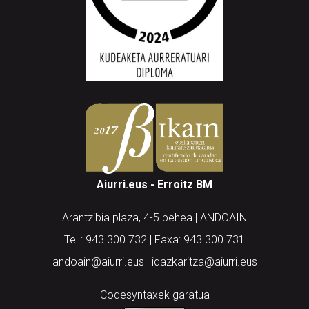
Aiurri.eus - Erroitz BM
Arantzibia plaza, 4-5 behea | ANDOAIN
Tel.: 943 300 732 | Faxa: 943 300 731
andoain@aiurri.eus | idazkaritza@aiurri.eus
Codesyntaxek garatua