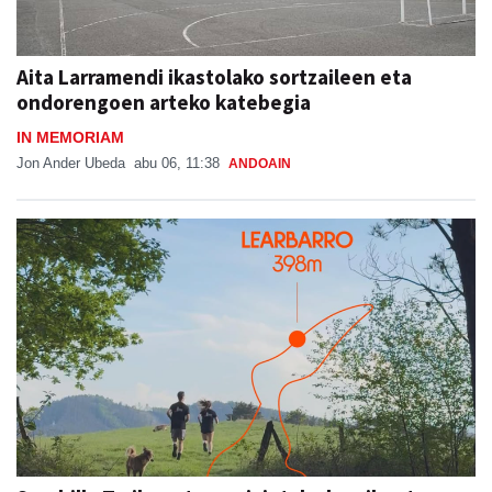
Aita Larramendi ikastolako sortzaileen eta
ondorengoen arteko katebegia
IN MEMORIAM
Jon Ander Ubeda
abu 06, 11:38
ANDOAIN