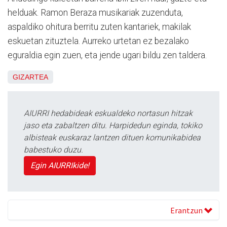
helduak. Ramon Beraza musikariak zuzenduta,
aspaldiko ohitura berritu zuten kantariek, makilak
eskuetan zituztela. Aurreko urtetan ez bezalako
eguraldia egin zuen, eta jende ugari bildu zen taldera.
GIZARTEA
AIURRI hedabideak eskualdeko nortasun hitzak
jaso eta zabaltzen ditu. Harpidedun eginda, tokiko
albisteak euskaraz lantzen dituen komunikabidea
babestuko duzu.
Egin AIURRIkide!
Erantzun