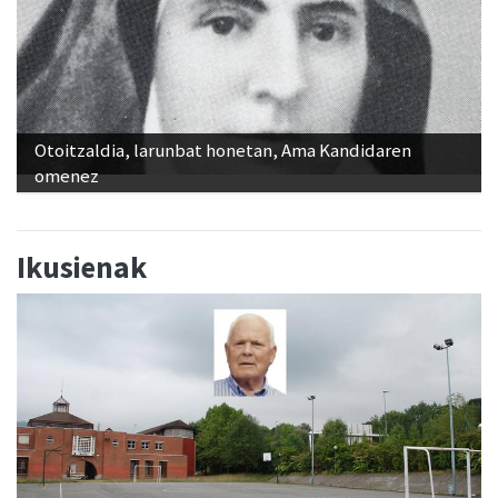
Otoitzaldia, larunbat honetan, Ama Kandidaren
omenez
Ikusienak