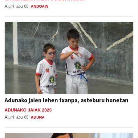
Aiurri
abu 05
ANDOAIN
Adunako jaien lehen txanpa, asteburu honetan
ADUNAKO JAIAK 2026
Aiurri
abu 05
ADUNA