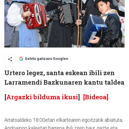
Gehitu gaitzazu Googlen
Urtero legez, santa eskean ibili zen
Larramendi Bazkunaren kantu taldea
[
Argazki bilduma ikusi
]
[Bideoa]
Arratsaldeko 18:00etan elkartearen egoitzatik abiatuta,
Andoaingo kaleetan barrena ibili ziren haur, gazte eta