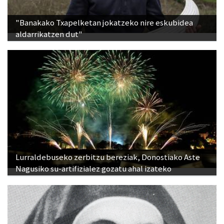
"Banakako Txapelketan jokatzeko nire eskubidea
aldarrikatzen dut"
Lurraldebuseko zerbitzu bereziak, Donostiako Aste
Nagusiko su-artifizialez gozatu ahal izateko