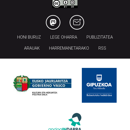
HONI BURUZ
LEGE OHARRA
PUBLIZITATEA
ARAUAK
HARREMANETARAKO
RSS