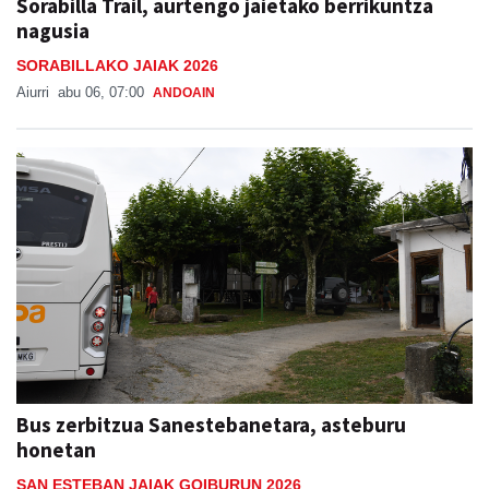
Sorabilla Trail, aurtengo jaietako berrikuntza
nagusia
SORABILLAKO JAIAK 2026
Aiurri
abu 06, 07:00
ANDOAIN
Bus zerbitzua Sanestebanetara, asteburu
honetan
SAN ESTEBAN JAIAK GOIBURUN 2026