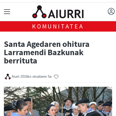
KOMUNITATEA
Santa Agedaren ohitura
Larramendi Bazkunak
berrituta
Aiurri
2016ko otsailaren 5a