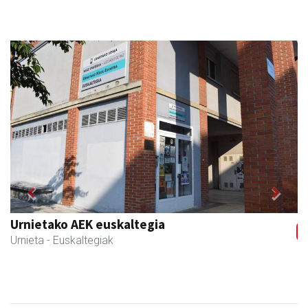
Previous
Next
Urnietako AEK euskaltegia
Urnieta
- Euskaltegiak