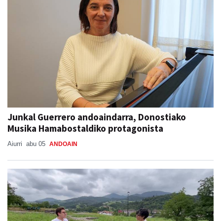
Junkal Guerrero andoaindarra, Donostiako
Musika Hamabostaldiko protagonista
Aiurri
abu 05
ANDOAIN