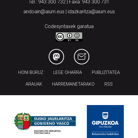
Tel.: 943 300 732 | Faxa: 943 300 731
andoain@aiurri.eus | idazkaritza@aiurri.eus
Codesyntaxek garatua
HONI BURUZ
LEGE OHARRA
PUBLIZITATEA
ARAUAK
HARREMANETARAKO
RSS