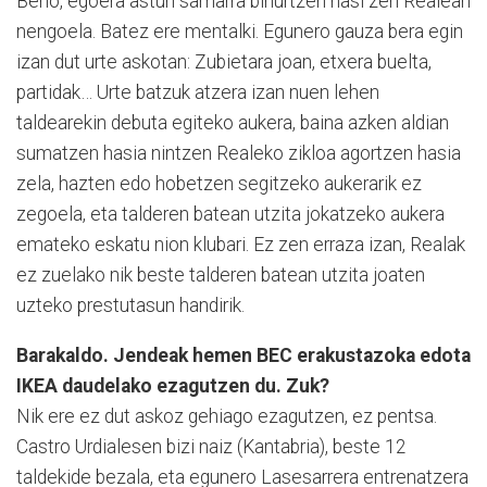
Beno, egoera astun samarra bihurtzen hasi zen Realean
nengoela. Batez ere mentalki. Egunero gauza bera egin
izan dut urte askotan: Zubietara joan, etxera buelta,
partidak… Urte batzuk atzera izan nuen lehen
taldearekin debuta egiteko aukera, baina azken aldian
sumatzen hasia nintzen Realeko zikloa agortzen hasia
zela, hazten edo hobetzen segitzeko aukerarik ez
zegoela, eta talderen batean utzita jokatzeko aukera
emateko eskatu nion klubari. Ez zen erraza izan, Realak
ez zuelako nik beste talderen batean utzita joaten
uzteko prestutasun handirik.
Barakaldo. Jendeak hemen BEC erakustazoka edota
IKEA daudelako ezagutzen du. Zuk?
Nik ere ez dut askoz gehiago ezagutzen, ez pentsa.
Castro Urdialesen bizi naiz (Kantabria), beste 12
taldekide bezala, eta egunero Lasesarrera entrenatzera