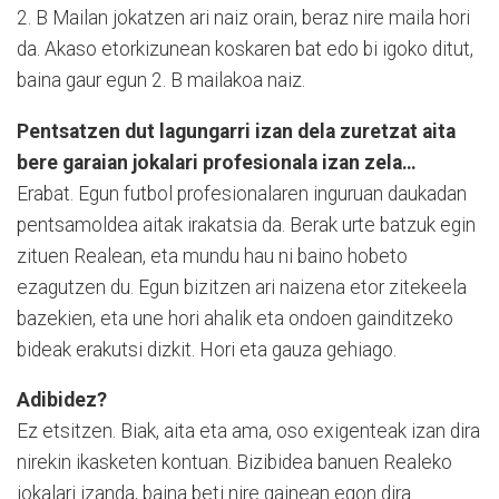
2. B Mailan jokatzen ari naiz orain, beraz nire maila hori
da. Akaso etorkizunean koskaren bat edo bi igoko ditut,
baina gaur egun 2. B mailakoa naiz.
Pentsatzen dut lagungarri izan dela zuretzat aita
bere garaian jokalari profesionala izan zela…
Erabat. Egun futbol profesionalaren inguruan daukadan
pentsamoldea aitak irakatsia da. Berak urte batzuk egin
zituen Realean, eta mundu hau ni baino hobeto
ezagutzen du. Egun bizitzen ari naizena etor zitekeela
bazekien, eta une hori ahalik eta ondoen gainditzeko
bideak erakutsi dizkit. Hori eta gauza gehiago.
Adibidez?
Ez etsitzen. Biak, aita eta ama, oso exigenteak izan dira
nirekin ikasketen kontuan. Bizibidea banuen Realeko
jokalari izanda, baina beti nire gainean egon dira