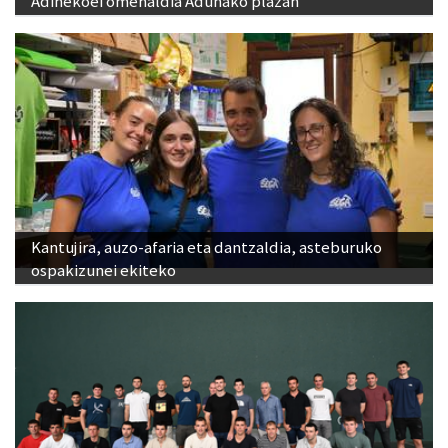
Adinekoei omenaldia Adunako plazan
Kantujira, auzo-afaria eta dantzaldia, asteburuko
ospakizunei ekiteko