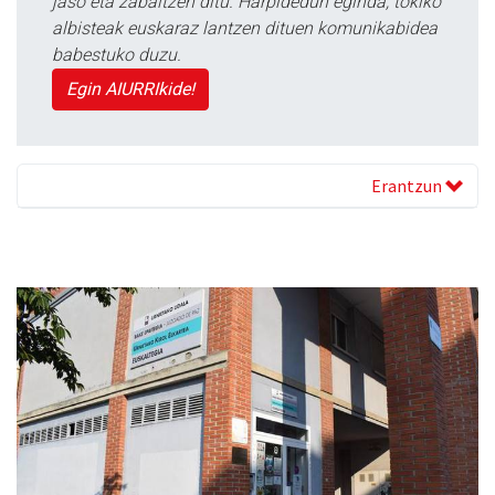
jaso eta zabaltzen ditu. Harpidedun eginda, tokiko
albisteak euskaraz lantzen dituen komunikabidea
babestuko duzu.
Egin AIURRIkide!
Erantzun