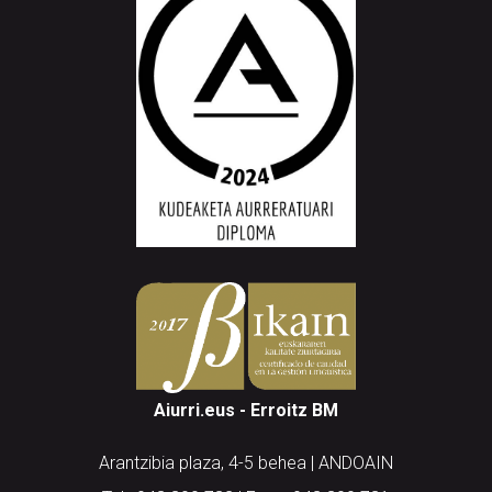
Aiurri.eus - Erroitz BM
Arantzibia plaza, 4-5 behea | ANDOAIN