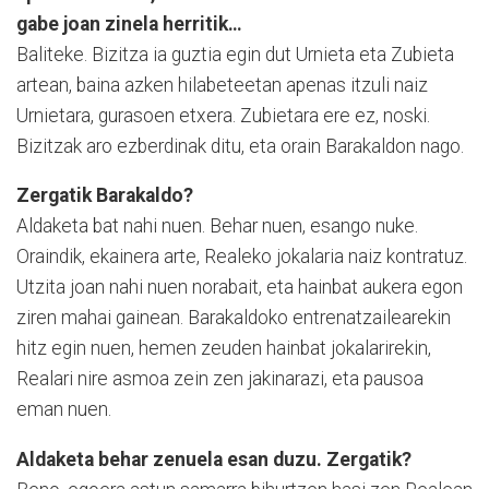
gabe joan zinela herritik…
Baliteke. Bizitza ia guztia egin dut Urnieta eta Zubieta
artean, baina azken hilabeteetan apenas itzuli naiz
Urnietara, gurasoen etxera. Zubietara ere ez, noski.
Bizitzak aro ezberdinak ditu, eta orain Barakaldon nago.
Zergatik Barakaldo?
Aldaketa bat nahi nuen. Behar nuen, esango nuke.
Oraindik, ekainera arte, Realeko jokalaria naiz kontratuz.
Utzita joan nahi nuen norabait, eta hainbat aukera egon
ziren mahai gainean. Barakaldoko entrenatzailearekin
hitz egin nuen, hemen zeuden hainbat jokalarirekin,
Realari nire asmoa zein zen jakinarazi, eta pausoa
eman nuen.
Aldaketa behar zenuela esan duzu. Zergatik?