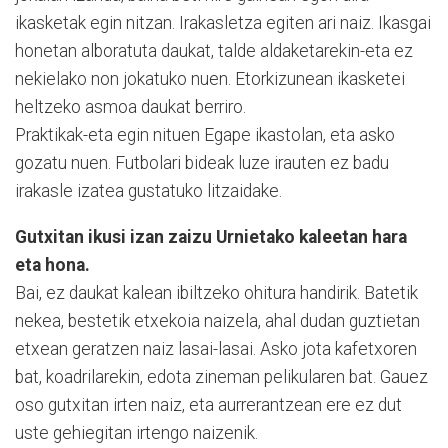
ikasketak egin nitzan. Irakasletza egiten ari naiz. Ikasgai
honetan alboratuta daukat, talde aldaketarekin-eta ez
nekielako non jokatuko nuen. Etorkizunean ikasketei
heltzeko asmoa daukat berriro.
Praktikak-eta egin nituen Egape ikastolan, eta asko
gozatu nuen. Futbolari bideak luze irauten ez badu
irakasle izatea gustatuko litzaidake.
Gutxitan ikusi izan zaizu Urnietako kaleetan hara
eta hona.
Bai, ez daukat kalean ibiltzeko ohitura handirik. Batetik
nekea, bestetik etxekoia naizela, ahal dudan guztietan
etxean geratzen naiz lasai-lasai. Asko jota kafetxoren
bat, koadrilarekin, edota zineman pelikularen bat. Gauez
oso gutxitan irten naiz, eta aurrerantzean ere ez dut
uste gehiegitan irtengo naizenik.