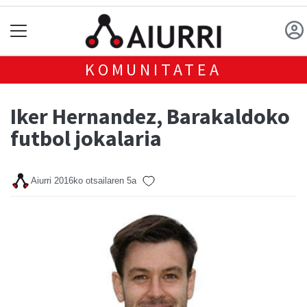
KOMUNITATEA
Iker Hernandez, Barakaldoko
futbol jokalaria
Aiurri
2016ko otsailaren 5a