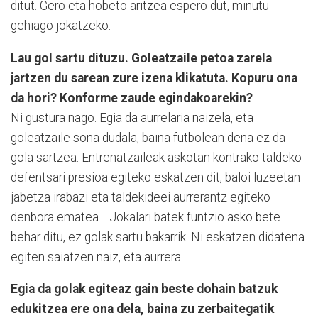
ditut. Gero eta hobeto aritzea espero dut, minutu
gehiago jokatzeko.
Lau gol sartu dituzu. Goleatzaile petoa zarela
jartzen du sarean zure izena klikatuta. Kopuru ona
da hori? Konforme zaude egindakoarekin?
Ni gustura nago. Egia da aurrelaria naizela, eta
goleatzaile sona dudala, baina futbolean dena ez da
gola sartzea. Entrenatzaileak askotan kontrako taldeko
defentsari presioa egiteko eskatzen dit, baloi luzeetan
jabetza irabazi eta taldekideei aurrerantz egiteko
denbora ematea… Jokalari batek funtzio asko bete
behar ditu, ez golak sartu bakarrik. Ni eskatzen didatena
egiten saiatzen naiz, eta aurrera.
Egia da golak egiteaz gain beste dohain batzuk
edukitzea ere ona dela, baina zu zerbaitegatik