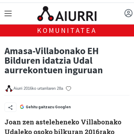
KOMUNITATEA
Amasa-Villabonako EH
Bilduren idatzia Udal
aurrekontuen inguruan
Aiurri
2016ko urtarrilaren 28a
Gehitu gaitzazu Googlen
Joan zen asteleheneko Villabonako
Udaleko osoko bilkuran 2016rako