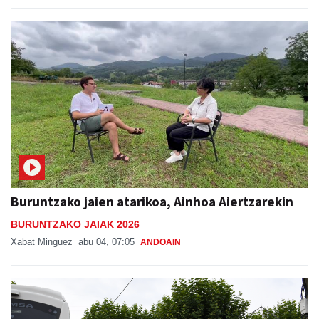
Buruntzako jaien atarikoa, Ainhoa Aiertzarekin
BURUNTZAKO JAIAK 2026
Xabat Minguez
abu 04, 07:05
ANDOAIN