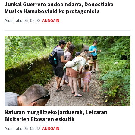
Junkal Guerrero andoaindarra, Donostiako
Musika Hamabostaldiko protagonista
Aiurri
abu 05, 07:00
ANDOAIN
Naturan murgiltzeko jarduerak, Leizaran
Bisitarien Etxearen eskutik
Aiurri
abu 05, 08:30
ANDOAIN