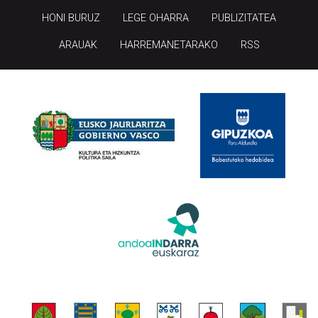
HONI BURUZ
LEGE OHARRA
PUBLIZITATEA
ARAUAK
HARREMANETARAKO
RSS