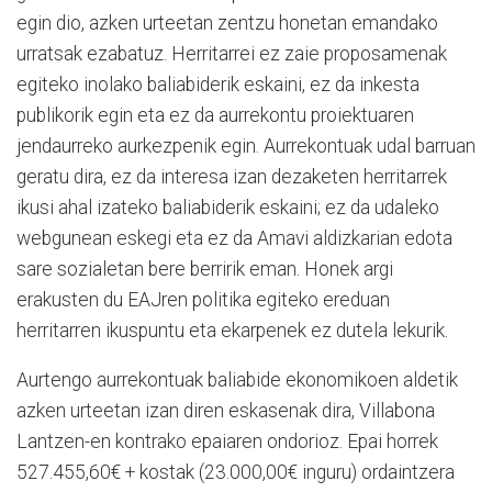
egin dio, azken urteetan zentzu honetan emandako
urratsak ezabatuz. Herritarrei ez zaie proposamenak
egiteko inolako baliabiderik eskaini, ez da inkesta
publikorik egin eta ez da aurrekontu proiektuaren
jendaurreko aurkezpenik egin. Aurrekontuak udal barruan
geratu dira, ez da interesa izan dezaketen herritarrek
ikusi ahal izateko baliabiderik eskaini; ez da udaleko
webgunean eskegi eta ez da Amavi aldizkarian edota
sare sozialetan bere berririk eman. Honek argi
erakusten du EAJren politika egiteko ereduan
herritarren ikuspuntu eta ekarpenek ez dutela lekurik.
Aurtengo aurrekontuak baliabide ekonomikoen aldetik
azken urteetan izan diren eskasenak dira, Villabona
Lantzen-en kontrako epaiaren ondorioz. Epai horrek
527.455,60€ + kostak (23.000,00€ inguru) ordaintzera