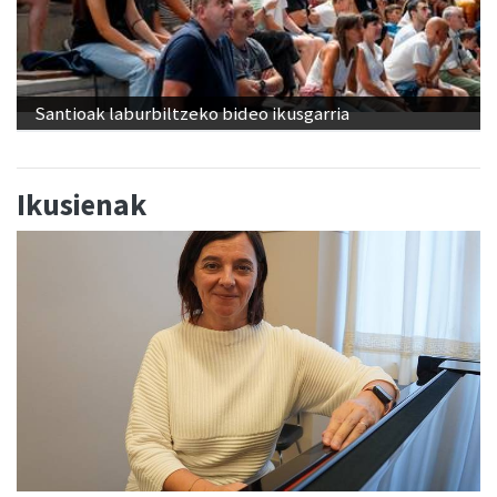
Santioak laburbiltzeko bideo ikusgarria
Ikusienak