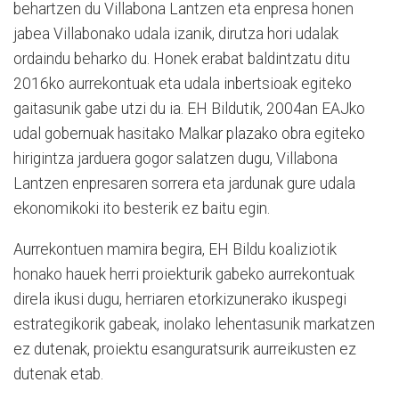
behartzen du Villabona Lantzen eta enpresa honen
jabea Villabonako udala izanik, dirutza hori udalak
ordaindu beharko du. Honek erabat baldintzatu ditu
2016ko aurrekontuak eta udala inbertsioak egiteko
gaitasunik gabe utzi du ia. EH Bildutik, 2004an EAJko
udal gobernuak hasitako Malkar plazako obra egiteko
hirigintza jarduera gogor salatzen dugu, Villabona
Lantzen enpresaren sorrera eta jardunak gure udala
ekonomikoki ito besterik ez baitu egin.
Aurrekontuen mamira begira, EH Bildu koaliziotik
honako hauek herri proiekturik gabeko aurrekontuak
direla ikusi dugu, herriaren etorkizunerako ikuspegi
estrategikorik gabeak, inolako lehentasunik markatzen
ez dutenak, proiektu esanguratsurik aurreikusten ez
dutenak etab.