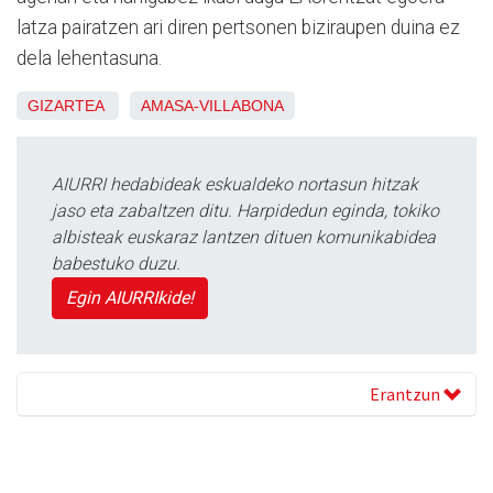
latza pairatzen ari diren pertsonen biziraupen duina ez
dela lehentasuna.
GIZARTEA
AMASA-VILLABONA
AIURRI hedabideak eskualdeko nortasun hitzak
jaso eta zabaltzen ditu. Harpidedun eginda, tokiko
albisteak euskaraz lantzen dituen komunikabidea
babestuko duzu.
Egin AIURRIkide!
Erantzun