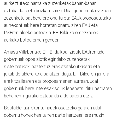
aurkeztutako hamaika zuzenketak banan-banan
eztabaidatu eta bozkatu ziren. Udal gobernuak ez zuen
zuzenketa bat bera ere onartu eta EAJk proposatutako
aurrekontuak bere horretan onartu ziren EAJ eta
PSEren aldeko botoekin. EH Bilduko ordezkariok
aurkako botoa eman genuen.
Amasa Villabonako EH Bildu koaliziotik, EAJren udal
gobernuak oposiziotik egindako zuzenketak
sistematikoki baztertuz erakutsitako itxikeria eta
jokabide alderdikoia salatzen dugu. EH Bilduren jarrera
eraikitzailearen eta proposamenen aurrean, udal
gobernuak bere interesak soilik lehenetsi ditu, herriaren
beharren inguruko eztabaida alde batera utziz.
Bestalde, aurrekontu hauek osatzeko garaian udal
gobernu honek herritarren parte hartzeari ere muzin