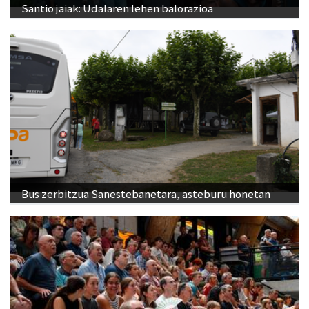
Santio jaiak: Udalaren lehen balorazioa
Bus zerbitzua Sanestebanetara, asteburu honetan