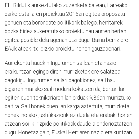
EH Bildutik aurkeztutako zuzenketa batean, Larreako
parke estaliaren proiektua 2016an egitea proposatu
genuen eta borondate politikorik balego, herritarrek
bozka bidez aukeratutako proiektu hau aurten bertan
egitea posible dela agerian utzi dugu. Baina berriz ere
EAJk ateak itxi dizkio proiektu honen gauzapenari.
Aurrekontu hauekin Ingurumen sailean eta nazio
eraikuntzan egingo diren murrizketak ere salatzea
dagokigu. Ingurumen sailari dagokionez, sail hau
bigarren mailako sail modura kokatzen da, bertan lan
egiten duen teknikariaren lan orduak %36an murriztuko
baitira. Sail honek duen lan karga aztertuta, murrizketa
honek inolako justifikaziorik ez duela eta erabaki honen
atzean soilik irizpide politikoak daudela ondorioztatzen
dugu. Honetaz gain, Euskal Herriaren nazio eraikuntzan