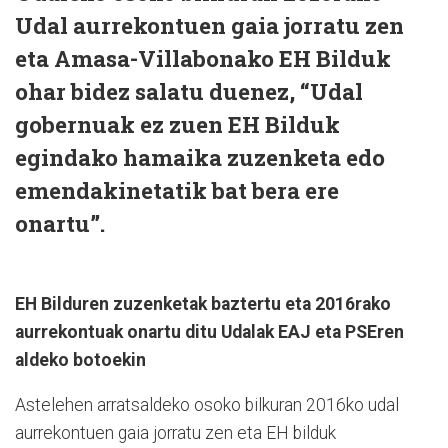
Udal aurrekontuen gaia jorratu zen
eta Amasa-Villabonako EH Bilduk
ohar bidez salatu duenez, “Udal
gobernuak ez zuen EH Bilduk
egindako hamaika zuzenketa edo
emendakinetatik bat bera ere
onartu”.
EH Bilduren zuzenketak baztertu eta 2016rako
aurrekontuak onartu ditu Udalak EAJ eta PSEren
aldeko botoekin
Astelehen arratsaldeko osoko bilkuran 2016ko udal
aurrekontuen gaia jorratu zen eta EH bilduk