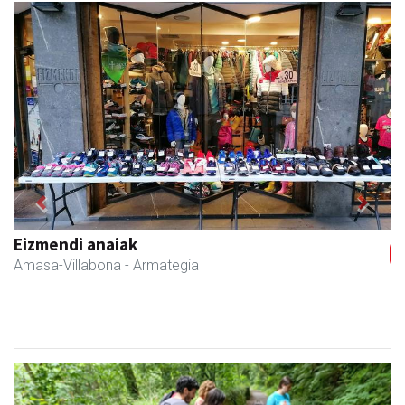
Previous
Next
Eizmendi anaiak
Amasa-Villabona
- Armategia