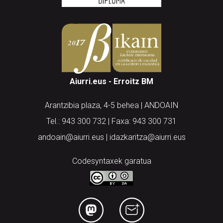
Aiurri.eus - Erroitz BM
Arantzibia plaza, 4-5 behea | ANDOAIN
Tel.: 943 300 732 | Faxa: 943 300 731
andoain@aiurri.eus | idazkaritza@aiurri.eus
Codesyntaxek garatua