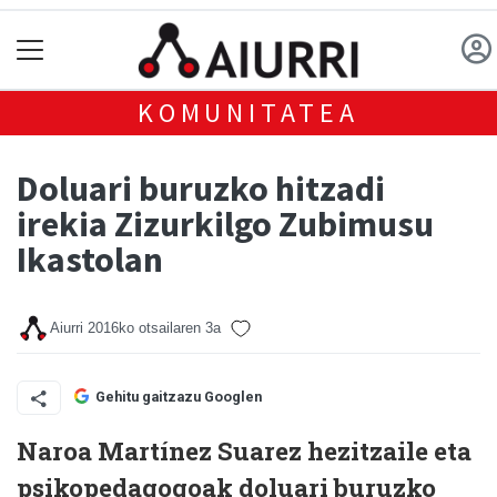
KOMUNITATEA
Doluari buruzko hitzadi
irekia Zizurkilgo Zubimusu
Ikastolan
Aiurri
2016ko otsailaren 3a
Gehitu gaitzazu Googlen
Naroa Martínez Suarez hezitzaile eta
psikopedagogoak doluari buruzko