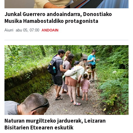
Junkal Guerrero andoaindarra, Donostiako
Musika Hamabostaldiko protagonista
Aiurri
abu 05, 07:00
ANDOAIN
Naturan murgiltzeko jarduerak, Leizaran
Bisitarien Etxearen eskutik