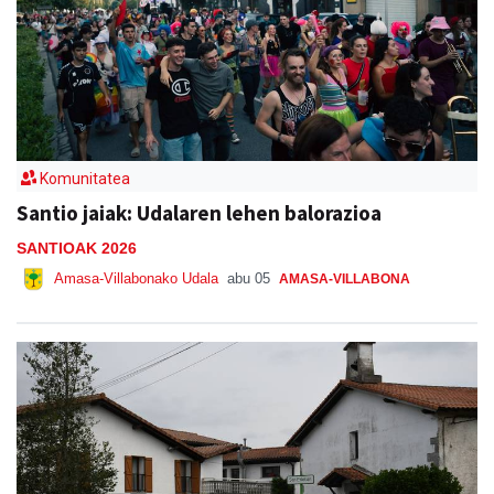
Komunitatea
Santio jaiak: Udalaren lehen balorazioa
SANTIOAK 2026
Amasa-Villabonako Udala
abu 05
AMASA-VILLABONA