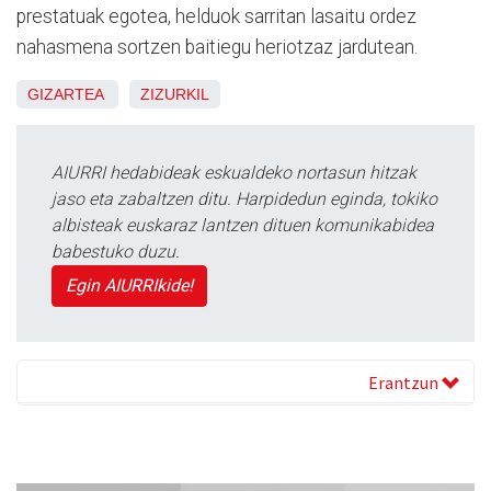
prestatuak egotea, helduok sarritan lasaitu ordez
nahasmena sortzen baitiegu heriotzaz jardutean.
GIZARTEA
ZIZURKIL
AIURRI hedabideak eskualdeko nortasun hitzak
jaso eta zabaltzen ditu. Harpidedun eginda, tokiko
albisteak euskaraz lantzen dituen komunikabidea
babestuko duzu.
Egin AIURRIkide!
Erantzun