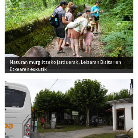
Naturan murgiltzeko jarduerak, Leizaran Bisitarien
Etxearen eskutik