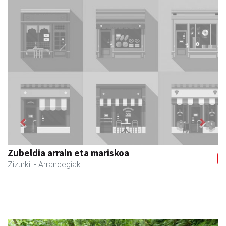
Previous
Next
Zubeldia arrain eta mariskoa
Zizurkil
- Arrandegiak