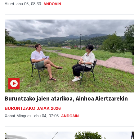
Aiurri
abu 05, 08:30
ANDOAIN
Buruntzako jaien atarikoa, Ainhoa Aiertzarekin
BURUNTZAKO JAIAK 2026
Xabat Minguez
abu 04, 07:05
ANDOAIN