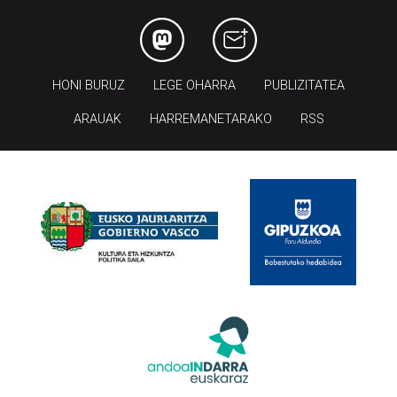
HONI BURUZ
LEGE OHARRA
PUBLIZITATEA
ARAUAK
HARREMANETARAKO
RSS