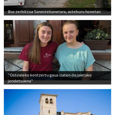
Bus zerbitzua Sanestebanetara, asteburu honetan
"Ostiraleko kontzertu gaua izaten da jaietako
jendetsuena"