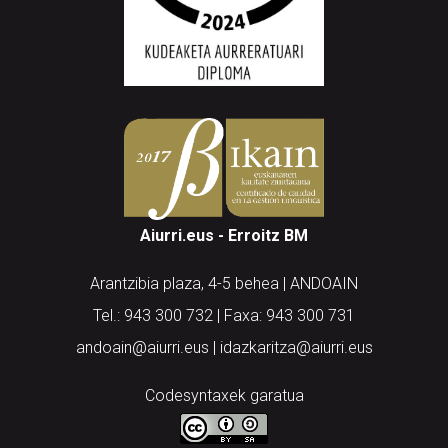
Aiurri.eus - Erroitz BM
Arantzibia plaza, 4-5 behea | ANDOAIN
Tel.: 943 300 732 | Faxa: 943 300 731
andoain@aiurri.eus | idazkaritza@aiurri.eus
Codesyntaxek garatua