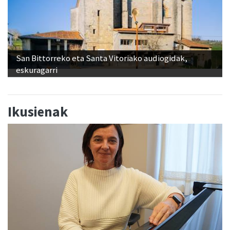
San Bittorreko eta Santa Vitoriako audiogidak,
eskuragarri
Ikusienak