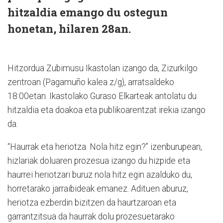
hitzaldia emango du ostegun
honetan, hilaren 28an.
Hitzordua Zubimusu Ikastolan izango da, Zizurkilgo
zentroan (Pagamuño kalea z/g), arratsaldeko
18:00etan. Ikastolako Guraso Elkarteak antolatu du
hitzaldia eta doakoa eta publikoarentzat irekia izango
da.
“Haurrak eta heriotza. Nola hitz egin?” izenburupean,
hizlariak doluaren prozesua izango du hizpide eta
haurrei heriotzari buruz nola hitz egin azalduko du,
horretarako jarraibideak emanez. Adituen aburuz,
heriotza ezberdin bizitzen da haurtzaroan eta
garrantzitsua da haurrak dolu prozesuetarako