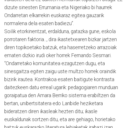
dizute sinesten Errumania eta Nigeriako bi haurrek
Ondarretan elkarrekin euskaraz egitea gauzarik
normalena dela esaten badiezu”.
Soilik etorkinentzat, erdalduna, gatazka gune, eskola
porrotaren faktoria..., dira ikastetxearen bizkar jartzen
diren topikoetako batzuk, eta haserretzeko arrazoiak
ematen dizkio irudi oker horrek Fernando Sesmari.
“Ondarretako komunitatea ezagutzen dugu, eta
sinesgaitza egiten zaigu uste multzo horrek oraindik
bizirik irautea. Kontrakoa esaten baitigute kontrasta
daitezkeen datu erreal ugarik: pedagogiaren munduan
goraipatua den Amara Berriko sistema erabiltzen da
bertan, unibertsitatera edo Lanbide heziketara
bideratzen diren ikasleak hezten ditu; ikasle
euskaldunak sortzen ditu, eta are gehiago, horietako
batzuk euskarazko literatura lehiaketak irabazi izan