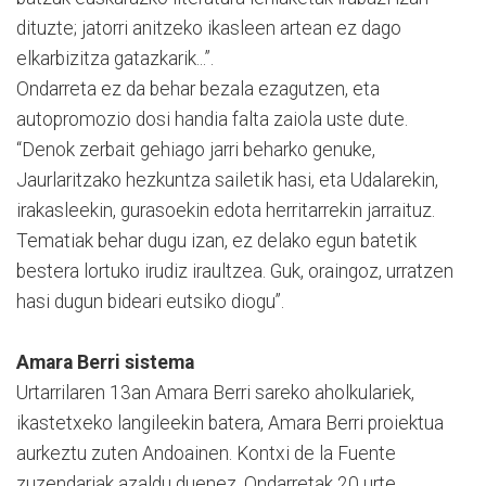
dituzte; jatorri anitzeko ikasleen artean ez dago
elkarbizitza gatazkarik...”.
Ondarreta ez da behar bezala ezagutzen, eta
autopromozio dosi handia falta zaiola uste dute.
“Denok zerbait gehiago jarri beharko genuke,
Jaurlaritzako hezkuntza sailetik hasi, eta Udalarekin,
irakasleekin, gurasoekin edota herritarrekin jarraituz.
Tematiak behar dugu izan, ez delako egun batetik
bestera lortuko irudiz iraultzea. Guk, oraingoz, urratzen
hasi dugun bideari eutsiko diogu”.
Amara Berri sistema
Urtarrilaren 13an Amara Berri sareko aholkulariek,
ikastetxeko langileekin batera, Amara Berri proiektua
aurkeztu zuten Andoainen. Kontxi de la Fuente
zuzendariak azaldu duenez, Ondarretak 20 urte