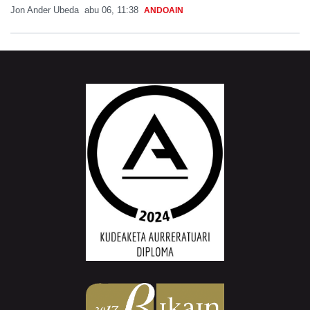
Jon Ander Ubeda
abu 06, 11:38
ANDOAIN