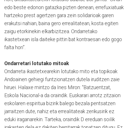
edo beste edonon gatazka pizten denean, errefuxiatuak
hartzeko prest agertzen gara zein solidarioak garen
erakutsi nahian, baina gero errealitatean, kosta egiten
zaigu etorkinekin elkarbizitzea. Ondarretako
ikastetxean isla daiteke pittin bat kontraesan edo gogo
falta hori”.
Ondarretari lotutako mitoak
Ondarreta ikastetxearekin lotutako mito eta topikoak
Andoainen gehiegi funtzionatzen dutela iruditzen zaie
hiruei. Halaxe mintzo da Ines Miron: “Batzuentzat,
Eskola Nacional-a da oraindik. Euskarari arrotz zitzaion
eskolaren espiritua bizirik balego bezala pentsatzen
jarraitzen dute, nahiz eta errealitateak zerikusirik ez
eduki iraganarekin. Tarteka, oraindik D ereduan soilik
irakasten dela ez dakiten herritarrak topatzen ditugu. Ez