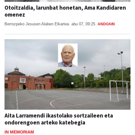
Otoitzaldia, larunbat honetan, Ama Kandidaren
omenez
Berrozpeko Jesusen Alaben Elkartea
abu 07, 09:25
ANDOAIN
Aita Larramendi ikastolako sortzaileen eta
ondorengoen arteko katebegia
IN MEMORIAM