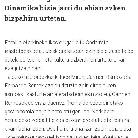
Dinamika bizia jarri du abian azken
bizpahiru urtetan.
Familia etorkineko ikasle ugari ditu Ondarreta
ikastetxeak, eta zubiak eraikitzeari ekin dio guraso talde
batek, pertsonen eta kultura ezberdinen arteko elkar
ezagutza oinarri.
Taldeko hiru ordezkarik, Ines Miron, Carmen Ramos eta
Fernando Sernak azaldu dituzte zein diren euren
asmoak. Ikasturte amaiera batean ekin zioten, Carmen
Ramosek adierazi duenez: “herrialde ezberdinetako
gastronomiaren jaia antolatu genuen. Nork bere
herrialdeko zerbait tipikoa etxean prestatu eta festara
ekarri behar zuen. Oso harrera ona izan zuen ideiak, eta
uste baino guraso gehiago batu ziren jaira. Kontziente