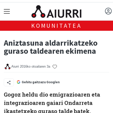
KOMUNITATEA
Aniztasuna aldarrikatzeko
guraso taldearen ekimena
Aiurri
2016ko otsailaren 3a
Gehitu gaitzazu Googlen
Gogoz heldu dio emigrazioaren eta
integrazioaren gaiari Ondarreta
ikastetxeko guraso talde batek.