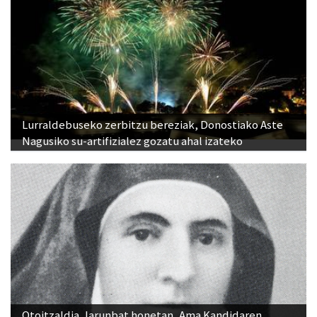
Lurraldebuseko zerbitzu bereziak, Donostiako Aste
Nagusiko su-artifizialez gozatu ahal izateko
Otoitzaldia, larunbat honetan, Ama Kandidaren