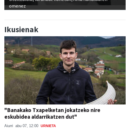
omenez
Ikusienak
"Banakako Txapelketan jokatzeko nire
eskubidea aldarrikatzen dut"
Aiurri
abu 07, 12:00
URNIETA