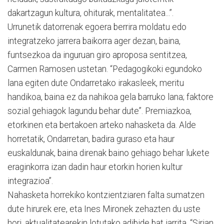
dakartzagun kultura, ohiturak, mentalitatea...”.
Urrunetik datorrenak egoera berrira moldatu edo
integratzeko jarrera baikorra ager dezan, baina,
funtsezkoa da inguruan giro aproposa sentitzea,
Carmen Ramosen ustetan. “Pedagogikoki egundoko
lana egiten dute Ondarretako irakasleek, meritu
handikoa, baina ez da nahikoa gela barruko lana; faktore
sozial gehiagok lagundu behar dute”. Premiazkoa,
etorkinen eta bertakoen arteko nahasketa da. Alde
horretatik, Ondarretan, badira guraso eta haur
euskaldunak, baina direnak baino gehiago behar lukete
eraginkorra izan dadin haur etorkin horien kultur
integrazioa”.
Nahasketa horrekiko kontzientziaren falta sumatzen
dute hirurek ere, eta Ines Mironek zehazten du uste
hori, aktualitatearekin lotutako adibide bat jarrita. “Sirian