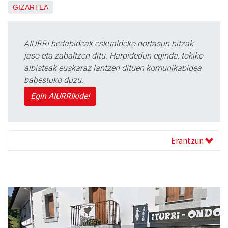
GIZARTEA
AIURRI hedabideak eskualdeko nortasun hitzak
jaso eta zabaltzen ditu. Harpidedun eginda, tokiko
albisteak euskaraz lantzen dituen komunikabidea
babestuko duzu.
Egin AIURRIkide!
Erantzun