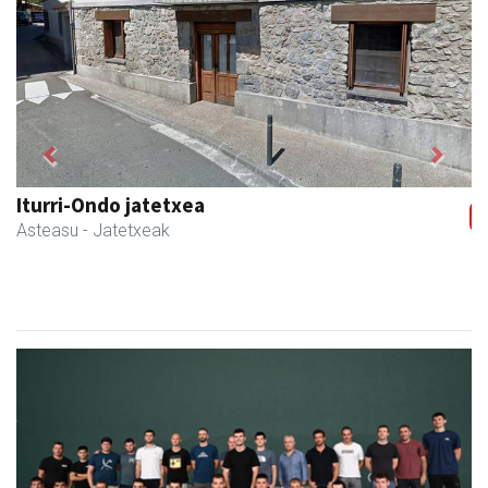
Previous
Next
Iturri-Ondo jatetxea
Asteasu
- Jatetxeak