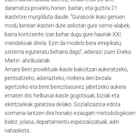
daramatza proiektu honen baitan, eta guztira 21
ikastetxe murgilduta daude. “Gurasook ikasi genuen
modu berean ikasten dute askotan gure seme-alabek,
baina kontziente izan behar dugu gure haurrak XXI.
mendekoak direla. Ezin da modelo bera errepikatu;
sistema eguneratu beharra dago”, adierazi zuen Eneko
Martin aholkulariak.
Amara Berri proiektuak ikasle bakoitzari aukeratzeko,
pentsatzeko, adierazteko, norbera den bezala
agertzeko eta bere berezitasunez jabetzeko aukera
ematen dio; helburua ikasle gogotsuak, biziak eta
ekintzaileak garatzea delako. Sozializazioa edota
sormena lantzen dira honako ezaugarri metodologikoen
bidez: jolasa, departamentu espezializatuak, adin
nahasketa...