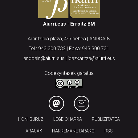
Aiurri.eus - Erroitz BM
Arantzibia plaza, 4-5 behea | ANDOAIN
Tel.: 943 300 732 | Faxa: 943 300 731
andoain@aiurri.eus | idazkaritza@aiurri.eus
Codesyntaxek garatua
HONI BURUZ
LEGE OHARRA
PUBLIZITATEA
ARAUAK
HARREMANETARAKO
RSS