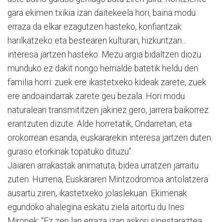
gara ekimen txikia izan daitekeela hori, baina modu
erraza da elkar ezagutzen hasteko, konfiantzak
harilkatzeko eta bestearen kulturan, hizkuntzan...
interesa jartzen hasteko. Mezu argia bidaltzen diozu
munduko ez dakit nongo herrialde batetik heldu den
familia horri: zuek ere ikastetxeko kideak zarete, zuek
ere andoaindarrak zarete geu bezala. Hori modu
naturalean transmititzen jakinez gero, jarrera baikorrez
erantzuten dizute. Alde horretatik, Ondarretan, eta
orokorrean esanda, euskararekin interesa jartzen duten
guraso etorkinak topatuko dituzu”.
Jaiaren arrakastak animatuta, bidea urratzen jarraitu
zuten. Hurrena, Euskararen Mintzodromoa antolatzera
ausartu ziren, ikastetxeko jolaslekuan. Ekimenak
egundoko ahalegina eskatu ziela aitortu du Ines
Mironek: “Ez zen lan erraza izan askori sinestaraztea