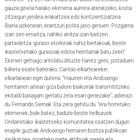
gauza ginela halako ekimena aurrera ateratzeko, kosta
zitzaigun jendea erakartzea edo kontzientziatzea...
Baina azkenean, erantzun polita jaso genuen. Pozgarria
izan zen emaitza, nahiko anitza izan baitzen
partaidetza: guraso etorkinak nahiz bertakoak, beste
ikastetxetako gurasoak edota herritarrak batu ziren”.
Ekimen gehiago antolatu dituzte harrez gero, jostailuen
bilketa esate baterako, Caritas elkartearekin
elkarlanean egin dutena. “Haurren eta Andoaingo
herritarren artean giza balore baikorrak transmititzeko
ekitaldi baliagarri gertatu zela esan genezake”, adierazi
du Fernando Sernak. Eta zera gehitu du: “era horretako
ekimenek, bide batez, badute beste helbururik:
Ondarretako ikastetxeko komunitatea osatzen dugun
eragile guztiak Andoaingo herriaren bizitza publikoan
inplikatzea, gizarteko parte aktiboak garela eta