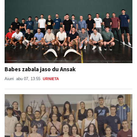
Babes zabala jaso du Ansak
Aiurri
abu 07, 13:55
URNIETA