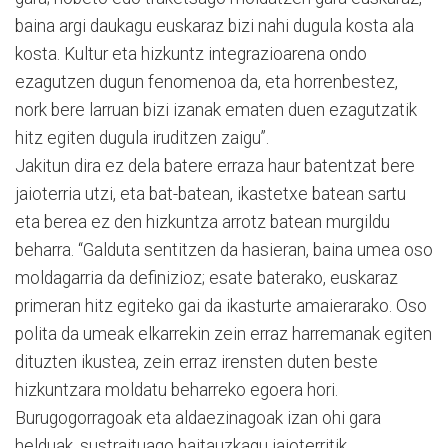
baina argi daukagu euskaraz bizi nahi dugula kosta ala
kosta. Kultur eta hizkuntz integrazioarena ondo
ezagutzen dugun fenomenoa da, eta horrenbestez,
nork bere larruan bizi izanak ematen duen ezagutzatik
hitz egiten dugula iruditzen zaigu”.
Jakitun dira ez dela batere erraza haur batentzat bere
jaioterria utzi, eta bat-batean, ikastetxe batean sartu
eta berea ez den hizkuntza arrotz batean murgildu
beharra. “Galduta sentitzen da hasieran, baina umea oso
moldagarria da definizioz; esate baterako, euskaraz
primeran hitz egiteko gai da ikasturte amaierarako. Oso
polita da umeak elkarrekin zein erraz harremanak egiten
dituzten ikustea, zein erraz irensten duten beste
hizkuntzara moldatu beharreko egoera hori.
Burugogorragoak eta aldaezinagoak izan ohi gara
helduak, sustraituago baitauzkagu jaioterritik