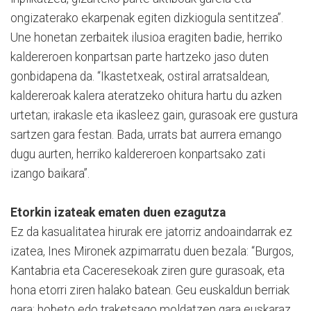
ongizaterako ekarpenak egiten dizkiogula sentitzea”.
Une honetan zerbaitek ilusioa eragiten badie, herriko
kaldereroen konpartsan parte hartzeko jaso duten
gonbidapena da. “Ikastetxeak, ostiral arratsaldean,
kaldereroak kalera ateratzeko ohitura hartu du azken
urtetan; irakasle eta ikasleez gain, gurasoak ere gustura
sartzen gara festan. Bada, urrats bat aurrera emango
dugu aurten, herriko kaldereroen konpartsako zati
izango baikara”.
Etorkin izateak ematen duen ezagutza
Ez da kasualitatea hirurak ere jatorriz andoaindarrak ez
izatea, Ines Mironek azpimarratu duen bezala: “Burgos,
Kantabria eta Caceresekoak ziren gure gurasoak, eta
hona etorri ziren halako batean. Geu euskaldun berriak
gara; hobeto edo traketsago moldatzen gara euskaraz,