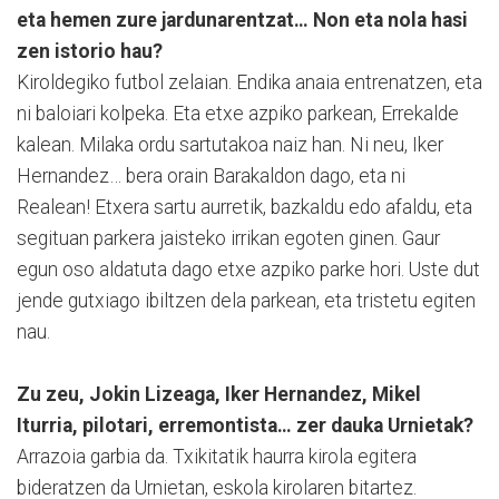
eta hemen zure jardunarentzat… Non eta nola hasi
zen istorio hau?
Kiroldegiko futbol zelaian. Endika anaia entrenatzen, eta
ni baloiari kolpeka. Eta etxe azpiko parkean, Errekalde
kalean. Milaka ordu sartutakoa naiz han. Ni neu, Iker
Hernandez… bera orain Barakaldon dago, eta ni
Realean! Etxera sartu aurretik, bazkaldu edo afaldu, eta
segituan parkera jaisteko irrikan egoten ginen. Gaur
egun oso aldatuta dago etxe azpiko parke hori. Uste dut
jende gutxiago ibiltzen dela parkean, eta tristetu egiten
nau.
Zu zeu, Jokin Lizeaga, Iker Hernandez, Mikel
Iturria, pilotari, erremontista… zer dauka Urnietak?
Arrazoia garbia da. Txikitatik haurra kirola egitera
bideratzen da Urnietan, eskola kirolaren bitartez.