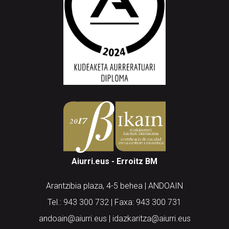
Aiurri.eus - Erroitz BM
Arantzibia plaza, 4-5 behea | ANDOAIN
Tel.: 943 300 732 | Faxa: 943 300 731
andoain@aiurri.eus | idazkaritza@aiurri.eus