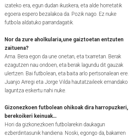
izateko era, egun dudan ikuskera, eta alde horretatik
egoera espero bezalakoa da. Pozik nago. Ez nuke
futbola aldatuko parrandagatik.
Nor da zure aholkularia,une gaiztoetan entzuten
zaituena?
Ama. Bera egon da une onetan, eta txarretan. Berak
ezagutzen nau ondoen, eta berak lagundu dit gauzak
ulertzen. Bai futbolean, eta baita arlo pertsonalean ere.
Juanjo Arregi eta Jorge Vilda hautatzaileek emandako
laguntza eskertu nahi nuke.
Gizonezkoen futbolean ohikoak dira harropuzkeri,
berekoikeri keinuak…
Hori da gizkonezkoen futbolarekin daukagun
ezberdintasunik handiena. Noski, egongo da, bakarren