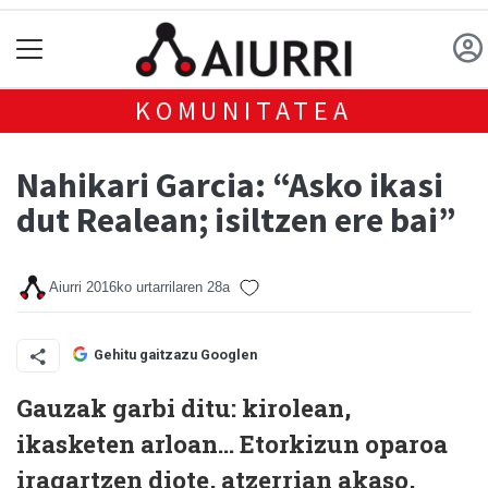
KOMUNITATEA
Nahikari Garcia: “Asko ikasi
dut Realean; isiltzen ere bai”
Aiurri
2016ko urtarrilaren 28a
Gehitu gaitzazu Googlen
Gauzak garbi ditu: kirolean,
ikasketen arloan… Etorkizun oparoa
iragartzen diote, atzerrian akaso,