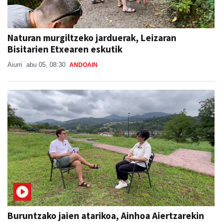
Naturan murgiltzeko jarduerak, Leizaran
Bisitarien Etxearen eskutik
Aiurri
abu 05, 08:30
ANDOAIN
Buruntzako jaien atarikoa, Ainhoa Aiertzarekin