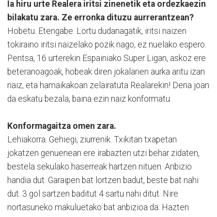
Ia hiru urte Realera iritsi zinenetik eta ordezkaezin
bilakatu zara. Ze erronka dituzu aurrerantzean?
Hobetu. Etengabe. Lortu dudanagatik, iritsi naizen
tokiraino iritsi naizelako pozik nago, ez nuelako espero.
Pentsa, 16 urterekin Espainiako Super Ligan, askoz ere
beteranoagoak, hobeak diren jokalarien aurka aritu izan
naiz, eta hamaikakoan zelairatuta Realarekin! Dena joan
da eskatu bezala, baina ezin naiz konformatu.
Konformagaitza omen zara.
Lehiakorra. Gehiegi, ziurrenik. Txikitan txapetan
jokatzen genuenean ere irabazten utzi behar zidaten,
bestela sekulako haserreak hartzen nituen. Anbizio
handia dut. Garaipen bat lortzen badut, beste bat nahi
dut. 3 gol sartzen baditut 4 sartu nahi ditut. Nire
nortasuneko makuluetako bat anbizioa da. Hazten