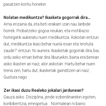
pasatzen kontu horiekin.
Nolatan medikuntza? Ikasketa gogorrak dira…
Ama erizaina da, eta beti erakarri izan nau lanbide
horrek. Probatzeko gogoa neukan, eta motibazio
horregatik aukeratu nuen medikuntza. Askotan entzun
dut, medikuntza ikasi behar nuela esan eta ‘erotuta
zaude?’ entzun. Ni aurrera. Ikasketak gogorrak dira, bai,
ordu asko eman behar dira liburuekin, baina era berean
asko ikasten ari naiz, alor askotan. Hartu behar nuen
trena zen, hartu dut, ikasketak gainditzen ari naiz…
Gustura nago.
Zer ikasi duzu Realeko jokalari jardunean?
Gauza asko. Disziplina, jende ezberdinarekin egoten,
konbibentzia, errespetua… Normalean ni baino