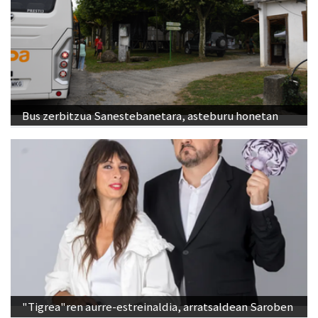
Bus zerbitzua Sanestebanetara, asteburu honetan
"Tigrea"ren aurre-estreinaldia, arratsaldean Saroben