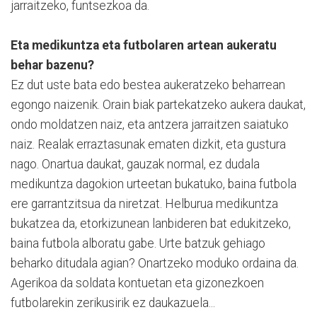
jarraitzeko, funtsezkoa da.
Eta medikuntza eta futbolaren artean aukeratu
behar bazenu?
Ez dut uste bata edo bestea aukeratzeko beharrean
egongo naizenik. Orain biak partekatzeko aukera daukat,
ondo moldatzen naiz, eta antzera jarraitzen saiatuko
naiz. Realak erraztasunak ematen dizkit, eta gustura
nago. Onartua daukat, gauzak normal, ez dudala
medikuntza dagokion urteetan bukatuko, baina futbola
ere garrantzitsua da niretzat. Helburua medikuntza
bukatzea da, etorkizunean lanbideren bat edukitzeko,
baina futbola alboratu gabe. Urte batzuk gehiago
beharko ditudala agian? Onartzeko moduko ordaina da.
Agerikoa da soldata kontuetan eta gizonezkoen
futbolarekin zerikusirik ez daukazuela...