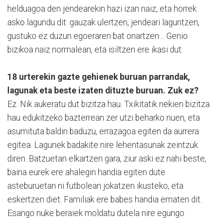
helduagoa den jendearekin hazi izan naiz, eta horrek
asko lagundu dit: gauzak ulertzen, jendeari laguntzen,
gustuko ez duzun egoeraren bat onartzen… Genio
bizikoa naiz normalean, eta isiltzen ere ikasi dut.
18 urterekin gazte gehienek buruan parrandak,
lagunak eta beste izaten dituzte buruan. Zuk ez?
Ez. Nik aukeratu dut bizitza hau. Txikitatik nekien bizitza
hau edukitzeko bazterrean zer utzi beharko nuen, eta
asumituta baldin baduzu, errazagoa egiten da aurrera
egitea. Lagunek badakite nire lehentasunak zeintzuk
diren. Batzuetan elkartzen gara, ziur aski ez nahi beste,
baina eurek ere ahalegin handia egiten dute
asteburuetan ni futbolean jokatzen ikusteko, eta
eskertzen diet. Familiak ere babes handia ematen dit.
Esango nuke beraiek moldatu dutela nire egungo