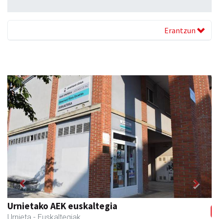
Erantzun
Previous
Next
Urnietako AEK euskaltegia
Urnieta
- Euskaltegiak