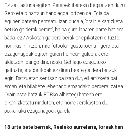
Ez zait astuna egiten. Perspektibarekin begiratzen duzu.
Gero eta oihartzun handiagoa lortzen da. Egia da
egunen batean pentsatu izan dudala, ‘orain elkarrizketa,
betiko galderak berriro’, baina gure lanaren parte bat ere
bada, ez? Askotan galdera berak errepikatzen dituzte:
non hasi nintzen, nire futbolari gustukoena… gero eta
ezagunagoak egiten garen heinean galderak ere
aldatzen joango dira, noski. Gehiago ezagutuko
gaituzte, eta betikoak ez diren beste galdera batzuk
egin. Batzuetan sentsazioa izan dut, elkarrizketa bat
eman, eta hilabete lehenago emandako berbera izatea.
Orain aste batzuk ETBko albistegi batean ere
elkarrizketatu ninduten, eta horrek erakusten du,
pixkanaka ezagunagoak garela.
18 urte bete berriak, Realeko aurrelaria, loreak han