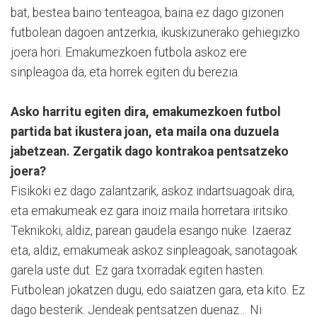
bat, bestea baino tenteagoa, baina ez dago gizonen
futbolean dagoen antzerkia, ikuskizunerako gehiegizko
joera hori. Emakumezkoen futbola askoz ere
sinpleagoa da, eta horrek egiten du berezia.
Asko harritu egiten dira, emakumezkoen futbol
partida bat ikustera joan, eta maila ona duzuela
jabetzean. Zergatik dago kontrakoa pentsatzeko
joera?
Fisikoki ez dago zalantzarik, askoz indartsuagoak dira,
eta emakumeak ez gara inoiz maila horretara iritsiko.
Teknikoki, aldiz, parean gaudela esango nuke. Izaeraz
eta, aldiz, emakumeak askoz sinpleagoak, sanotagoak
garela uste dut. Ez gara txorradak egiten hasten.
Futbolean jokatzen dugu, edo saiatzen gara, eta kito. Ez
dago besterik. Jendeak pentsatzen duenaz… Ni