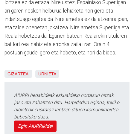
lortzea ez da erraza. Nire ustez, Espainiako Superligan
ari garen nesken helburua lehiaketa hori gero eta
indartsuago egitea da. Nire ametsa ez da atzerrira joan,
eta talde onenetan jokatzea. Nire ametsa Superliga eta
Reala hobetzea da. Egunen batean Realarekin tituluren
bat lortzea, nahiz eta erronka zaila izan. Orain 4.
postuan gaude, gero eta hobeto, eta hori da bidea.
GIZARTEA
URNIETA
AIURRI hedabideak eskualdeko nortasun hitzak
jaso eta zabaltzen ditu. Harpidedun eginda, tokiko
albisteak euskaraz lantzen dituen komunikabidea
babestuko duzu.
Egin AIURRIkide!