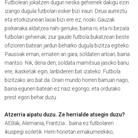
Futbolean jokatzen dugun neska gehienek dakigu ezin
izango dugula futbolari esker bizi iraun. Dirua aurreztu
eta etorkizunean lasai bizi ere ez, noski. Gauzak
pixkanaka aldatzea nahi genuke, baina ni, eta ni bezala
futbolari gehienak, ziur gaude futbola bukatzean beste
ofizioren batean jardun beharko dugula bizitza egiteko.
Pausoak eman, ematen ari gara, soldaten arloan, baina
mantso. Nik, dena den, soldata mamitsua jasoko banu
ere, ikasketak egin, lanbideren bat izateko. Futbola
bizitzako aro bat da. Orain mundo horren barruan nago,
baina egunen batean ez naiz egongo, eta ordurako
prest egon behar duzu.
Atzerria aipatu duzu. Ze herrialde atsegin duzu?
AEBak, Alemania, Frantzia… baina ez futbolaren
ikuspegi soiletik. Herri horietan emakumeekiko,