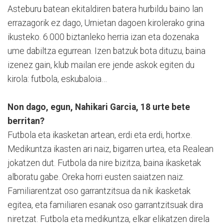
Asteburu batean ekitaldiren batera hurbildu baino lan
errazagorik ez dago, Urnietan dagoen kirolerako grina
ikusteko. 6.000 biztanleko herria izan eta dozenaka
ume dabiltza egurrean. Izen batzuk bota dituzu, baina
izenez gain, klub mailan ere jende askok egiten du
kirola: futbola, eskubaloia…
Non dago, egun, Nahikari Garcia, 18 urte bete
berritan?
Futbola eta ikasketan artean, erdi eta erdi, hortxe.
Medikuntza ikasten ari naiz, bigarren urtea, eta Realean
jokatzen dut. Futbola da nire bizitza, baina ikasketak
alboratu gabe. Oreka horri eusten saiatzen naiz.
Familiarentzat oso garrantzitsua da nik ikasketak
egitea, eta familiaren esanak oso garrantzitsuak dira
niretzat. Futbola eta medikuntza, elkar elikatzen direla