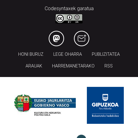
Codesyntaxek garatua
HONI BURUZ
LEGE OHARRA
PUBLIZITATEA
ARAUAK
HARREMANETARAKO
RSS