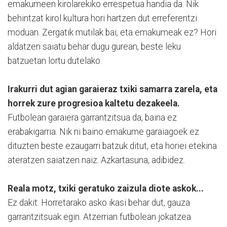
emakumeen kirolarekiko errespetua handia da. Nik
behintzat kirol kultura hori hartzen dut erreferentzi
moduan. Zergatik mutilak bai, eta emakumeak ez? Hori
aldatzen saiatu behar dugu gurean, beste leku
batzuetan lortu dutelako.
Irakurri dut agian garaieraz txiki samarra zarela, eta
horrek zure progresioa kaltetu dezakeela.
Futbolean garaiera garrantzitsua da, baina ez
erabakigarria. Nik ni baino emakume garaiagoek ez
dituzten beste ezaugarri batzuk ditut, eta horiei etekina
ateratzen saiatzen naiz. Azkartasuna, adibidez.
Reala motz, txiki geratuko zaizula diote askok...
Ez dakit. Horretarako asko ikasi behar dut, gauza
garrantzitsuak egin. Atzerrian futbolean jokatzea