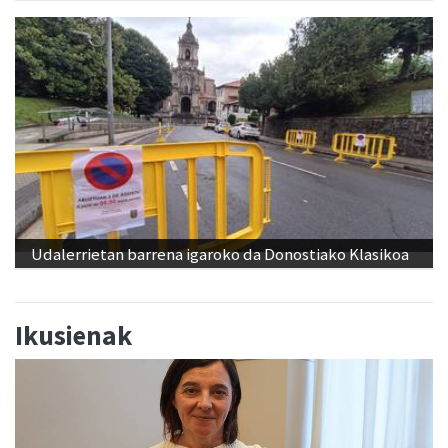
Udalerrietan barrena igaroko da Donostiako Klasikoa
Ikusienak