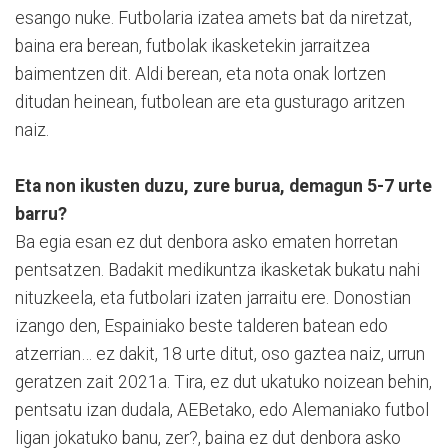
esango nuke. Futbolaria izatea amets bat da niretzat,
baina era berean, futbolak ikasketekin jarraitzea
baimentzen dit. Aldi berean, eta nota onak lortzen
ditudan heinean, futbolean are eta gusturago aritzen
naiz.
Eta non ikusten duzu, zure burua, demagun 5-7 urte
barru?
Ba egia esan ez dut denbora asko ematen horretan
pentsatzen. Badakit medikuntza ikasketak bukatu nahi
nituzkeela, eta futbolari izaten jarraitu ere. Donostian
izango den, Espainiako beste talderen batean edo
atzerrian… ez dakit, 18 urte ditut, oso gaztea naiz, urrun
geratzen zait 2021a. Tira, ez dut ukatuko noizean behin,
pentsatu izan dudala, AEBetako, edo Alemaniako futbol
ligan jokatuko banu, zer?, baina ez dut denbora asko