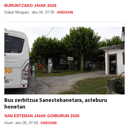
BURUNTZAKO JAIAK 2026
Xabat Minguez
abu 04, 07:05
ANDOAIN
Bus zerbitzua Sanestebanetara, asteburu
honetan
SAN ESTEBAN JAIAK GOIBURUN 2026
Aiurri
abu 05, 07:00
ANDOAIN