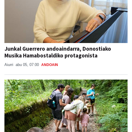
Junkal Guerrero andoaindarra, Donostiako
Musika Hamabostaldiko protagonista
Aiurri
abu 05, 07:00
ANDOAIN