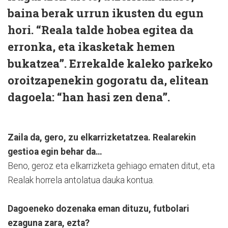
baina berak urrun ikusten du egun
hori. “Reala talde hobea egitea da
erronka, eta ikasketak hemen
bukatzea”. Errekalde kaleko parkeko
oroitzapenekin gogoratu da, elitean
dagoela: “han hasi zen dena”.
Zaila da, gero, zu elkarrizketatzea. Realarekin
gestioa egin behar da…
Beno, geroz eta elkarrizketa gehiago ematen ditut, eta
Realak horrela antolatua dauka kontua.
Dagoeneko dozenaka eman dituzu, futbolari
ezaguna zara, ezta?