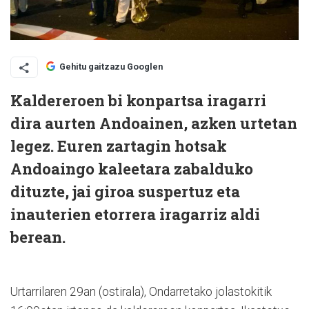
Gehitu gaitzazu Googlen
Kaldereroen bi konpartsa iragarri
dira aurten Andoainen, azken urtetan
legez. Euren zartagin hotsak
Andoaingo kaleetara zabalduko
dituzte, jai giroa suspertuz eta
inauterien etorrera iragarriz aldi
berean.
Urtarrilaren 29an (ostirala), Ondarretako jolastokitik