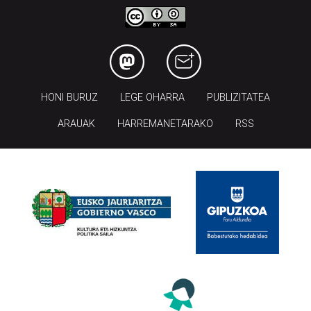
HONI BURUZ
LEGE OHARRA
PUBLIZITATEA
ARAUAK
HARREMANETARAKO
RSS