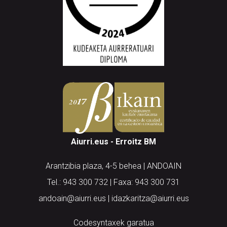
Aiurri.eus - Erroitz BM
Arantzibia plaza, 4-5 behea | ANDOAIN
Tel.: 943 300 732 | Faxa: 943 300 731
andoain@aiurri.eus | idazkaritza@aiurri.eus
Codesyntaxek garatua