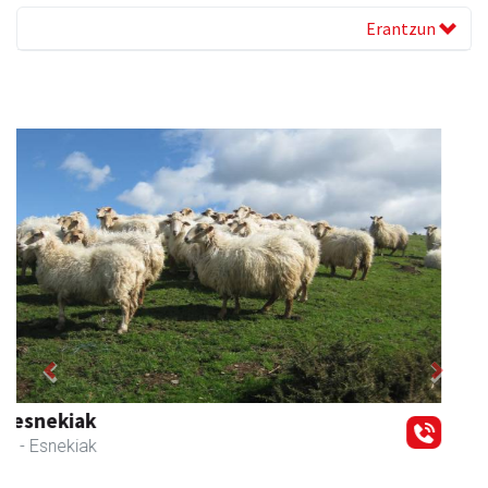
Erantzun
Previous
Next
Zabala bitxitegia
Andoain
- Bitxitegiak