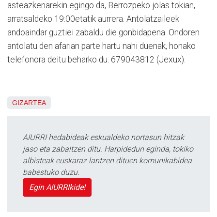
asteazkenarekin egingo da, Berrozpeko jolas tokian,
arratsaldeko 19:00etatik aurrera. Antolatzaileek
andoaindar guztiei zabaldu die gonbidapena. Ondoren
antolatu den afarian parte hartu nahi duenak, honako
telefonora deitu beharko du: 679043812 (Jexux).
GIZARTEA
AIURRI hedabideak eskualdeko nortasun hitzak
jaso eta zabaltzen ditu. Harpidedun eginda, tokiko
albisteak euskaraz lantzen dituen komunikabidea
babestuko duzu.
Egin AIURRIkide!