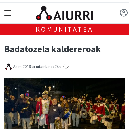
KOMUNITATEA
Badatozela kaldereroak
Aiurri
2016ko urtarrilaren 25a