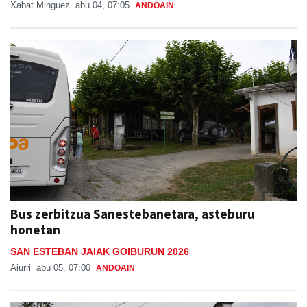
Xabat Minguez
abu 04, 07:05
ANDOAIN
Bus zerbitzua Sanestebanetara, asteburu
honetan
SAN ESTEBAN JAIAK GOIBURUN 2026
Aiurri
abu 05, 07:00
ANDOAIN