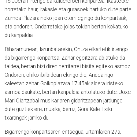
16:00etan irtengo da kaldereroen konpartsa. Ikastetxe
horretako haur, irakasle eta gurasoek hartuko dute parte.
Zumea Plazarainoko joan etorri egingo du konpartsak,
eta ondoren, Ondarretako jolas tokian bertan kokatuko
du kanpaldia.
Biharamunean, larunbatarekin, Ontza elkartetik irtengo
da bigarrengo konpartsa. Zahar egoitzara abiatuko da
taldea, bertan bizi diren herritarrei bisita egiteko asmoz.
Ondoren, ohiko ibilbideari ekingo dio, Andoaingo
kaleetan zehar. Goikoplazara 17:45ak aldera iristeko
asmoa daukate; bertan kanpaldia antolatuko dute. Joxe
Mari Oiartzabal musikariaren gidaritzapean jardungo
dute guztiek ere; musika, berriz, Gora Kale Txiki
txarangak jarriko du.
Bigarrengo konpartsaren entsegua, urtarrilaren 27a,