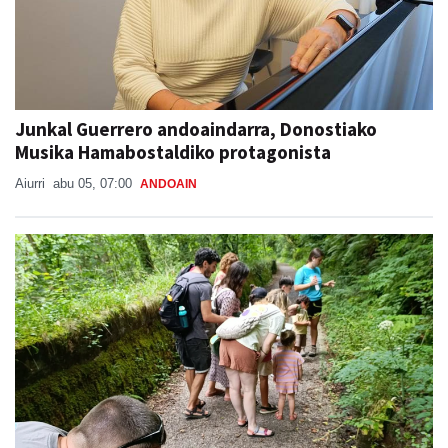
Junkal Guerrero andoaindarra, Donostiako
Musika Hamabostaldiko protagonista
Aiurri
abu 05, 07:00
ANDOAIN