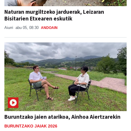
Naturan murgiltzeko jarduerak, Leizaran
Bisitarien Etxearen eskutik
Aiurri
abu 05, 08:30
ANDOAIN
Buruntzako jaien atarikoa, Ainhoa Aiertzarekin
BURUNTZAKO JAIAK 2026