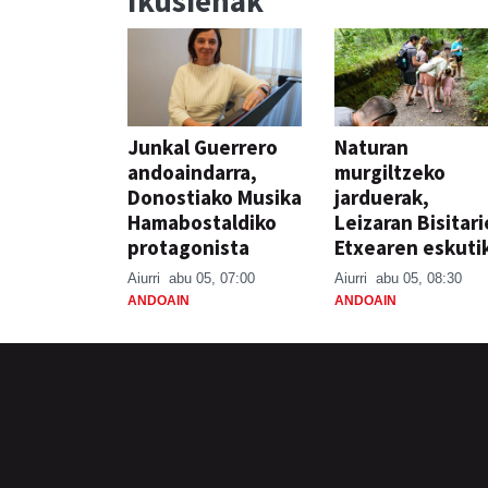
Ikusienak
Junkal Guerrero
Naturan
andoaindarra,
murgiltzeko
Donostiako Musika
jarduerak,
Hamabostaldiko
Leizaran Bisitar
protagonista
Etxearen eskuti
Aiurri
abu 05, 07:00
Aiurri
abu 05, 08:30
ANDOAIN
ANDOAIN