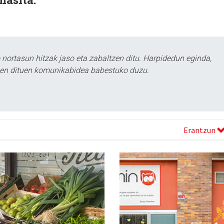
ortasun hitzak jaso eta zabaltzen ditu. Harpidedun eginda,
tzen dituen komunikabidea babestuko duzu.
Erantzun