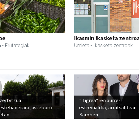
pe
Ikasmin ikasketa zentro
a
- Frutategiak
Urnieta
- Ikasketa zentroak
 zerbitzua
"Tigrea"ren aurre-
estebanetara, asteburu
estreinaldia, arratsaldean
etan
Saroben