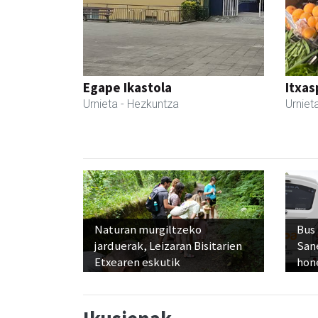
Egape Ikastola
Itxas
Urnieta
- Hezkuntza
Urniet
Naturan murgiltzeko
Bus
jarduerak, Leizaran Bisitarien
San
Etxearen eskutik
hon