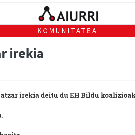
KOMUNITATEA
r irekia
atzar irekia deitu du EH Bildu koalizioa
.
hasita.