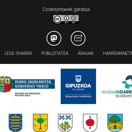
Codesyntaxek garatua
LEGE OHARRA
PUBLIZITATEA
ARAUAK
HARREMANET