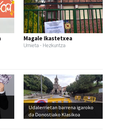
a
Magale Ikastetxea
Urnieta
- Hezkuntza
Udalerrietan barrena igaroko
da Donostiako Klasikoa