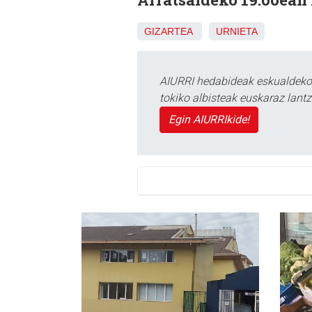
GIZARTEA
URNIETA
AIURRI hedabideak eskualdeko n
tokiko albisteak euskaraz lan
Egin AIURRIkide!