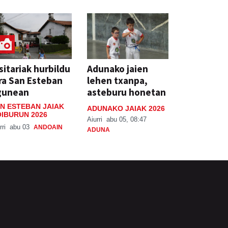
sitariak hurbildu
Adunako jaien
ra San Esteban
lehen txanpa,
gunean
asteburu honetan
N ESTEBAN JAIAK
ADUNAKO JAIAK 2026
IBURUN 2026
Aiurri
abu 05, 08:47
rri
abu 03
ANDOAIN
ADUNA