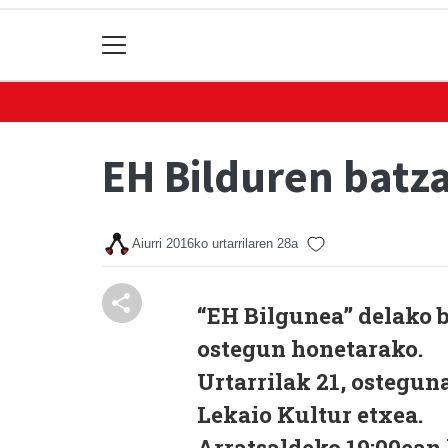
EH Bilduren batza
Aiurri
2016ko urtarrilaren 28a
“EH Bilgunea” delako b
ostegun honetarako.
Urtarrilak 21, osteguna
Lekaio Kultur etxea.
Arratsaldeko 19:00ean 