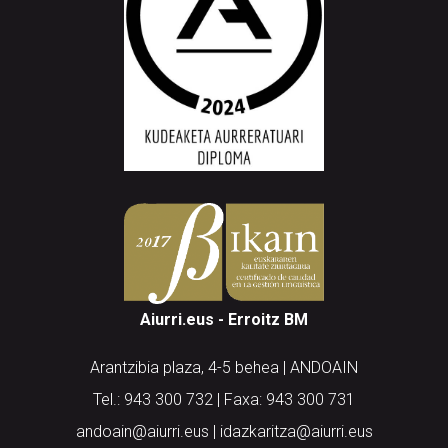
Aiurri.eus - Erroitz BM
Arantzibia plaza, 4-5 behea | ANDOAIN
Tel.: 943 300 732 | Faxa: 943 300 731
andoain@aiurri.eus | idazkaritza@aiurri.eus