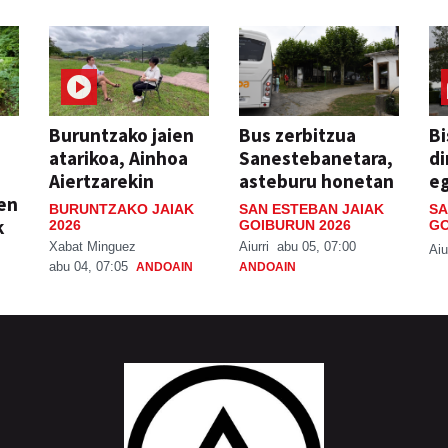
Buruntzako jaien
Bus zerbitzua
Bi
atarikoa, Ainhoa
Sanestebanetara,
di
Aiertzarekin
asteburu honetan
e
ien
BURUNTZAKO JAIAK
SAN ESTEBAN JAIAK
SA
k
2026
GOIBURUN 2026
GO
Xabat Minguez
Aiurri
abu 05, 07:00
Aiu
abu 04, 07:05
ANDOAIN
ANDOAIN