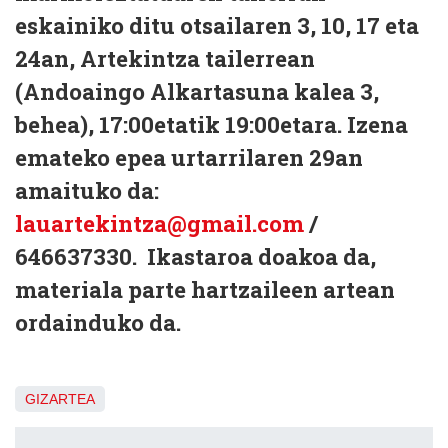
eskainiko ditu otsailaren 3, 10, 17 eta
24an, Artekintza tailerrean
(Andoaingo Alkartasuna kalea 3,
behea), 17:00etatik 19:00etara. Izena
emateko epea urtarrilaren 29an
amaituko da:
lauartekintza@gmail.com
/
646637330.
Ikastaroa doakoa da,
materiala parte hartzaileen artean
ordainduko da.
GIZARTEA