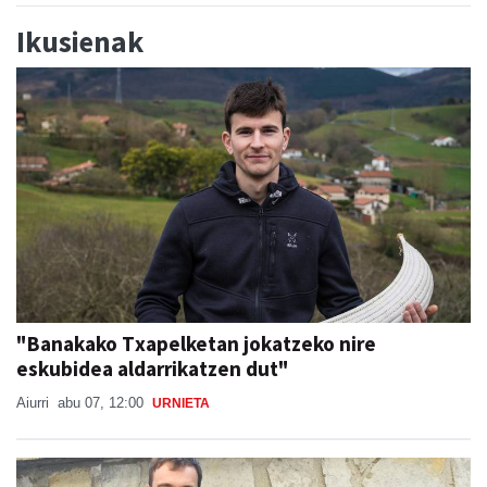
Ikusienak
"Banakako Txapelketan jokatzeko nire
eskubidea aldarrikatzen dut"
Aiurri
abu 07, 12:00
URNIETA