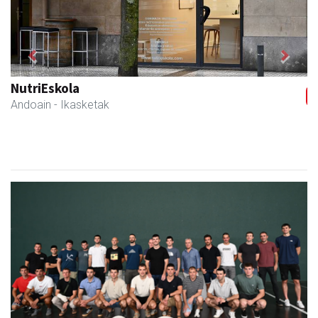
Previous
Next
Istuitza Garden
Andoain
- Lorezaintza