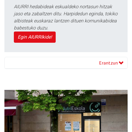
AIURRI hedabideak eskualdeko nortasun hitzak
jaso eta zabaltzen ditu. Harpidedun eginda, tokiko
albisteak euskaraz lantzen dituen komunikabidea
babestuko duzu.
Egin AIURRIkide!
Erantzun