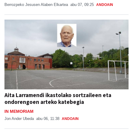
Berrozpeko Jesusen Alaben Elkartea
abu 07, 09:25
ANDOAIN
Aita Larramendi ikastolako sortzaileen eta
ondorengoen arteko katebegia
IN MEMORIAM
Jon Ander Ubeda
abu 06, 11:38
ANDOAIN