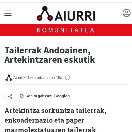
KOMUNITATEA
Tailerrak Andoainen,
Artekintzaren eskutik
Aiurri
2016ko urtarrilaren 19a
Gehitu gaitzazu Googlen
Artekintza sorkuntza tailerrak,
enkoadernazio eta paper
marmoleztatuaren tailerrak