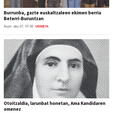
Burrunba, gazte euskaltzaleen ekimen berria
Beterri-Buruntzan
Aiurri
abu 07, 07:00
URNIETA
Otoitzaldia, larunbat honetan, Ama Kandidaren
omenez