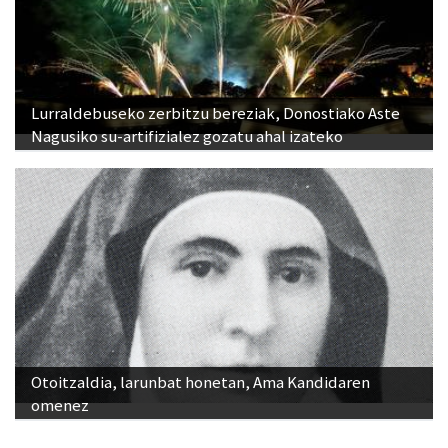
Lurraldebuseko zerbitzu bereziak, Donostiako Aste
Nagusiko su-artifizialez gozatu ahal izateko
Otoitzaldia, larunbat honetan, Ama Kandidaren
omenez