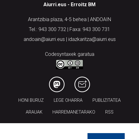
Aiurri.eus - Erroitz BM
Arantzibia plaza, 4-5 behea | ANDOAIN
Tel.: 943 300 732 | Faxa: 943 300 731
andoain@aiurri.eus | idazkaritza@aiurri.eus
Codesyntaxek garatua
HONI BURUZ
LEGE OHARRA
PUBLIZITATEA
ARAUAK
HARREMANETARAKO
RSS