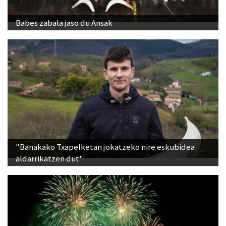
Babes zabala jaso du Ansak
"Banakako Txapelketan jokatzeko nire eskubidea
aldarrikatzen dut"