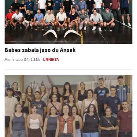
Babes zabala jaso du Ansak
Aiurri
abu 07, 13:55
URNIETA