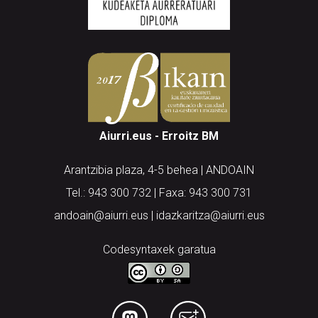
Aiurri.eus - Erroitz BM
Arantzibia plaza, 4-5 behea | ANDOAIN
Tel.: 943 300 732 | Faxa: 943 300 731
andoain@aiurri.eus | idazkaritza@aiurri.eus
Codesyntaxek garatua