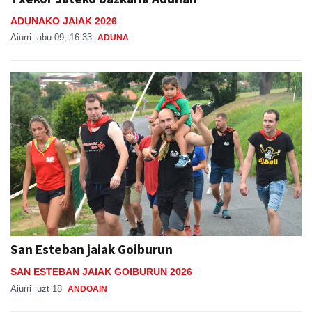
ADUNAKO JAIAK 2026
Aiurri
abu 09, 16:33
ADUNA
San Esteban jaiak Goiburun
SAN ESTEBAN JAIAK GOIBURUN 2026
Aiurri
uzt 18
ANDOAIN