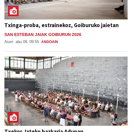
Txinga-proba, estrainekoz, Goiburuko jaietan
SAN ESTEBAN JAIAK GOIBURUN 2026
Aiurri
abu 09, 09:55
ANDOAIN
Txekor Jateko bazkaria Adunan