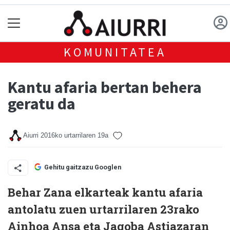
KOMUNITATEA
Kantu afaria bertan behera
geratu da
Aiurri
2016ko urtarrilaren 19a
Gehitu gaitzazu Googlen
Behar Zana elkarteak kantu afaria
antolatu zuen urtarrilaren 23rako
Ainhoa Ansa eta Jagoba Astiazaran