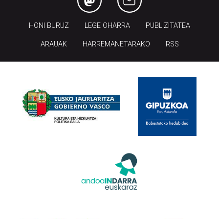
HONI BURUZ
LEGE OHARRA
PUBLIZITATEA
ARAUAK
HARREMANETARAKO
RSS