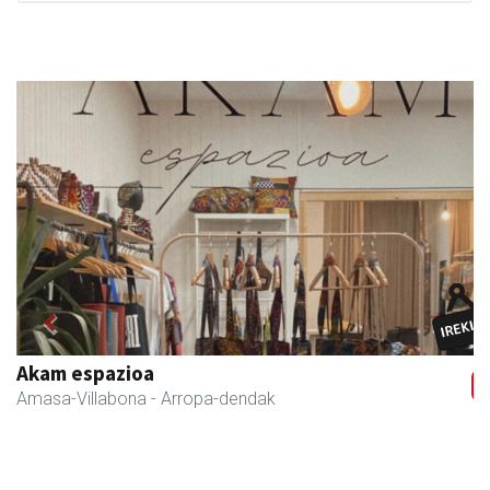
Previous
Next
Eizmendi ile-apaindegia
Amasa-Villabona
- Ile-apaindegiak