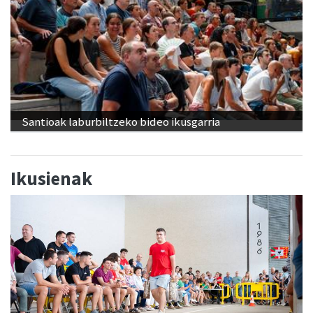
Santioak laburbiltzeko bideo ikusgarria
Ikusienak