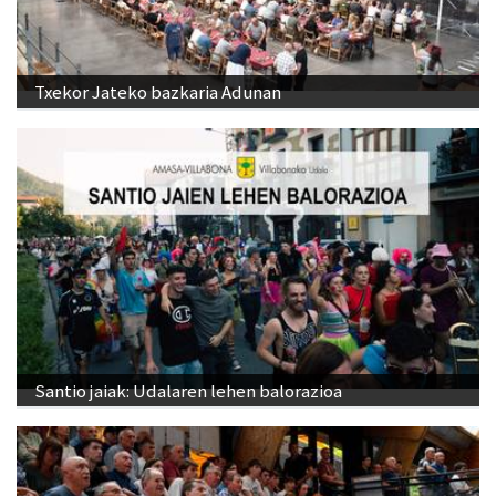
Txekor Jateko bazkaria Adunan
Santio jaiak: Udalaren lehen balorazioa