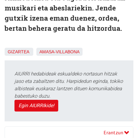
musikari eta abeslariekin. Jende
gutxik izena eman duenez, ordea,
bertan behera geratu da hitzordua.
GIZARTEA
AMASA-VILLABONA
AIURRI hedabideak eskualdeko nortasun hitzak
jaso eta zabaltzen ditu. Harpidedun eginda, tokiko
albisteak euskaraz lantzen dituen komunikabidea
babestuko duzu.
Egin AIURRIkide!
Erantzun