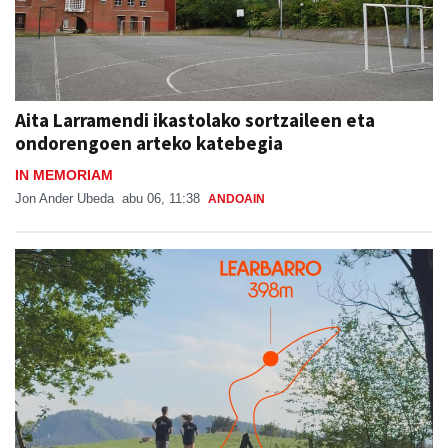
Aita Larramendi ikastolako sortzaileen eta
ondorengoen arteko katebegia
IN MEMORIAM
Jon Ander Ubeda
abu 06, 11:38
ANDOAIN