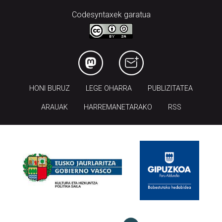
Codesyntaxek garatua
HONI BURUZ
LEGE OHARRA
PUBLIZITATEA
ARAUAK
HARREMANETARAKO
RSS