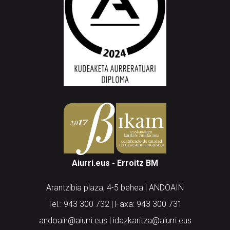
Aiurri.eus - Erroitz BM
Arantzibia plaza, 4-5 behea | ANDOAIN
Tel.: 943 300 732 | Faxa: 943 300 731
andoain@aiurri.eus | idazkaritza@aiurri.eus