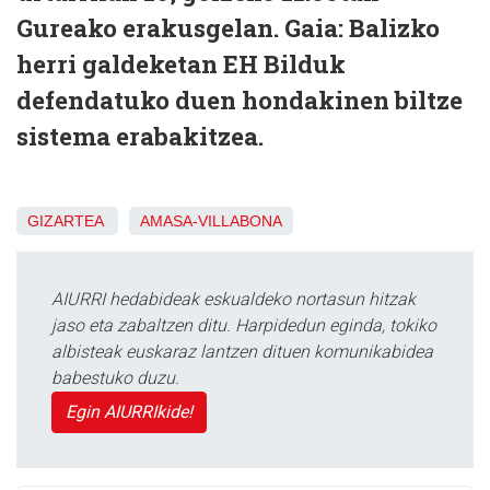
Gureako erakusgelan. Gaia: Balizko
herri galdeketan EH Bilduk
defendatuko duen hondakinen biltze
sistema erabakitzea.
GIZARTEA
AMASA-VILLABONA
AIURRI hedabideak eskualdeko nortasun hitzak
jaso eta zabaltzen ditu. Harpidedun eginda, tokiko
albisteak euskaraz lantzen dituen komunikabidea
babestuko duzu.
Egin AIURRIkide!