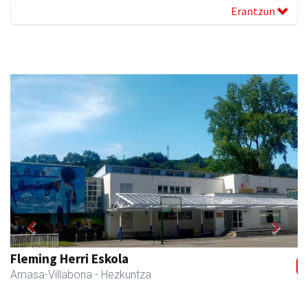
Erantzun
Previous
Next
Amane
Amasa-Villabona
- Arropa-dendak