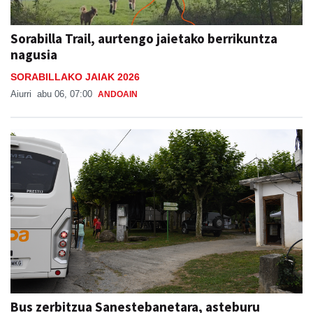
Sorabilla Trail, aurtengo jaietako berrikuntza
nagusia
SORABILLAKO JAIAK 2026
Aiurri
abu 06, 07:00
ANDOAIN
Bus zerbitzua Sanestebanetara, asteburu