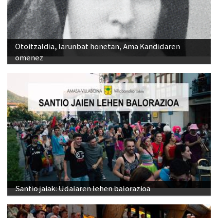
Otoitzaldia, larunbat honetan, Ama Kandidaren
omenez
Santio jaiak: Udalaren lehen balorazioa