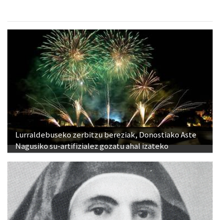
Lurraldebuseko zerbitzu bereziak, Donostiako Aste
Nagusiko su-artifizialez gozatu ahal izateko