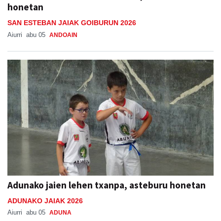
honetan
SAN ESTEBAN JAIAK GOIBURUN 2026
Aiurri
abu 05
ANDOAIN
Adunako jaien lehen txanpa, asteburu honetan
ADUNAKO JAIAK 2026
Aiurri
abu 05
ADUNA