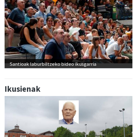
Santioak laburbiltzeko bideo ikusgarria
Ikusienak