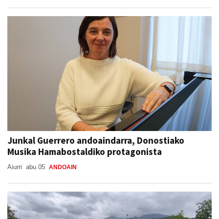
Junkal Guerrero andoaindarra, Donostiako
Musika Hamabostaldiko protagonista
Aiurri
abu 05
ANDOAIN