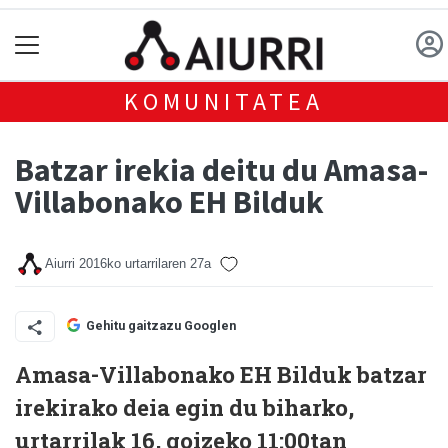
KOMUNITATEA
Batzar irekia deitu du Amasa-
Villabonako EH Bilduk
Aiurri
2016ko urtarrilaren 27a
Gehitu gaitzazu Googlen
Amasa-Villabonako EH Bilduk batzar
irekirako deia egin du biharko,
urtarrilak 16, goizeko 11:00tan