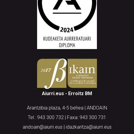
Aiurri.eus - Erroitz BM
Arantzibia plaza, 4-5 behea | ANDOAIN
Tel.: 943 300 732 | Faxa: 943 300 731
andoain@aiurri.eus | idazkaritza@aiurri.eus