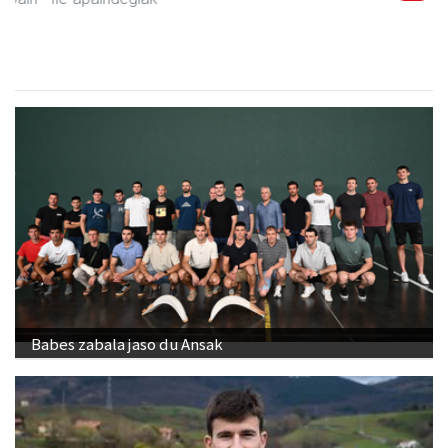
Babes zabala jaso du Ansak