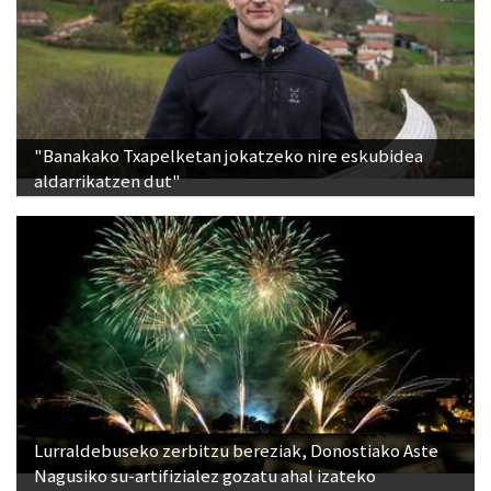
"Banakako Txapelketan jokatzeko nire eskubidea
aldarrikatzen dut"
Lurraldebuseko zerbitzu bereziak, Donostiako Aste
Nagusiko su-artifizialez gozatu ahal izateko