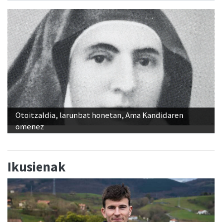
Otoitzaldia, larunbat honetan, Ama Kandidaren
omenez
Ikusienak