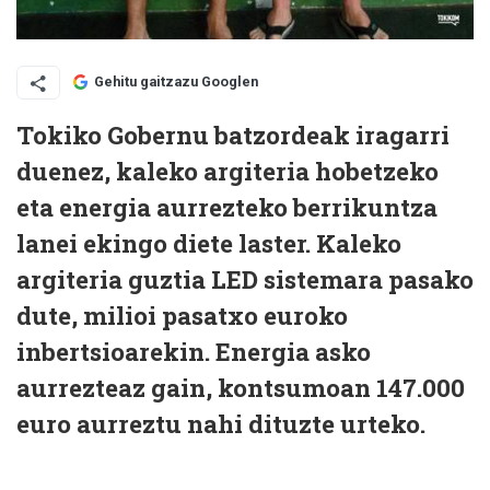
Gehitu gaitzazu Googlen
Tokiko Gobernu batzordeak iragarri
duenez, kaleko argiteria hobetzeko
eta energia aurrezteko berrikuntza
lanei ekingo diete laster. Kaleko
argiteria guztia LED sistemara pasako
dute, milioi pasatxo euroko
inbertsioarekin. Energia asko
aurrezteaz gain, kontsumoan 147.000
euro aurreztu nahi dituzte urteko.