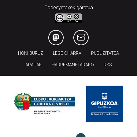
Codesyntaxek garatua
HONI BURUZ
LEGE OHARRA
PUBLIZITATEA
ARAUAK
HARREMANETARAKO
RSS