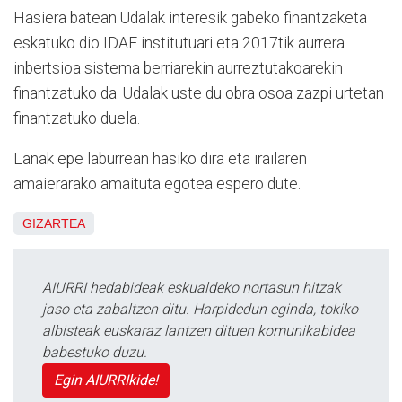
Hasiera batean Udalak interesik gabeko finantzaketa
eskatuko dio IDAE institutuari eta 2017tik aurrera
inbertsioa sistema berriarekin aurreztutakoarekin
finantzatuko da. Udalak uste du obra osoa zazpi urtetan
finantzatuko duela.
Lanak epe laburrean hasiko dira eta irailaren
amaierarako amaituta egotea espero dute.
GIZARTEA
AIURRI hedabideak eskualdeko nortasun hitzak
jaso eta zabaltzen ditu. Harpidedun eginda, tokiko
albisteak euskaraz lantzen dituen komunikabidea
babestuko duzu.
Egin AIURRIkide!