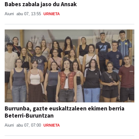
Babes zabala jaso du Ansak
Aiurri
abu 07, 13:55
URNIETA
Burrunba, gazte euskaltzaleen ekimen berria
Beterri-Buruntzan
Aiurri
abu 07, 07:00
URNIETA