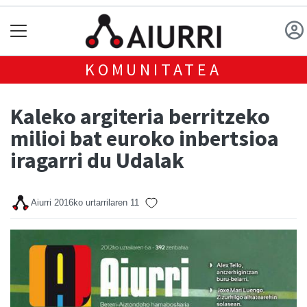
KOMUNITATEA
Kaleko argiteria berritzeko
milioi bat euroko inbertsioa
iragarri du Udalak
Aiurri
2016ko urtarrilaren 11