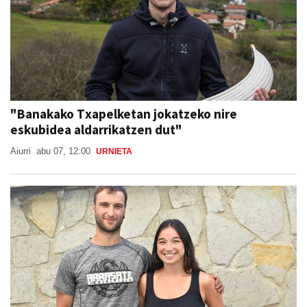
"Banakako Txapelketan jokatzeko nire
eskubidea aldarrikatzen dut"
Aiurri
abu 07, 12:00
URNIETA