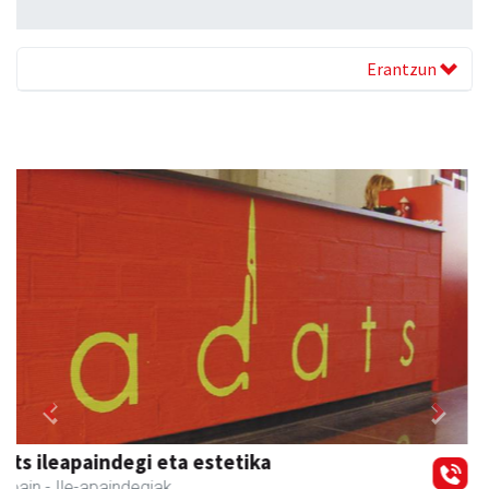
Erantzun
Previous
Next
Adunako Udala
Aduna
- Udaletxeak