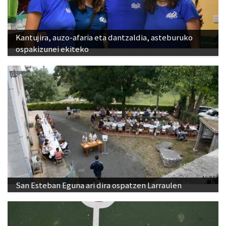
Kantujira, auzo-afaria eta dantzaldia, asteburuko
ospakizunei ekiteko
San Esteban Eguna ari dira ospatzen Larraulen