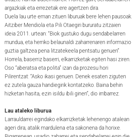
argazkiak eta errezetak ere agertzen dira.
Duela lau urte eman zituen liburuak bere lehen pausoak.
Aitziber Mendiola eta Pili Otaegiri bururatu zitzaien
ideia 2011. urtean: “Biok gustuko dugu sendabelarren
mundua, eta herriko belaunaldi zaharrenaren informazio
guztia galtzea pena litzatekeela pentsatu genuen”.
Horrela, baserriz baserri, elkarrizketak egiten hasi ziren.
Oso “aberatsa eta polita” izan da prozesu hori
Pilirentzat: “Asko ikasi genuen. Denek esaten ziguten
ez zutela gauza handiegirik kontatzeko. Baina behin
hizketan hasita, ezin isildu ibili ginen”, dio irribarrez.
Lau ataleko liburua
Larrauldarrei egindako elkarrizketak lehenengo atalean
ageri dira; atalik mardulena eta sakonena da horixe.
Bigarrenean, usadio zaharrei eta sendabelarrei egin die