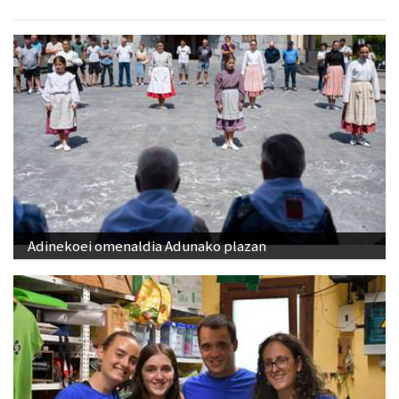
Adinekoei omenaldia Adunako plazan