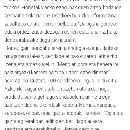
txokoa. Horietako asko ezagunak diren arren, badaude
zenbait bitxikeria ere. Usadioei buruzko informazioa
zabaltzea da atal honen helburua: “Dakiguna gordean
eduki ordez, zabal dezagun denen eskura jarriz; hala,
denok irabaziko dugu jakindurian”.
Horrez gain, sendabelarren izendegia ezagut daiteke
hirugarren atalean, sendabelar bakoitzaren latinezko
izena eta argazkiarekin. “Mendian gora eta behera ibili
naiz argazki kamera hartuta, urtaro ezberdinetan”,
adierazi du. Guztira, 100 sendabelar inguru bildu ditu.
Azkenik, laugarren atala errezeten atala da, hogei
produktu baino gehiago sendabelarrekin nola egin
azaltzen duena: ukenduak, xaboia, kremak, xanpuak,
xarabeak, olioak, ogia, gazta, ardoak, likoreak... “Ogia eta
gazta egiterakoan, adibidez, beti dago aukera
sendabelarrak erabiltzeko. Hortxe dago nire