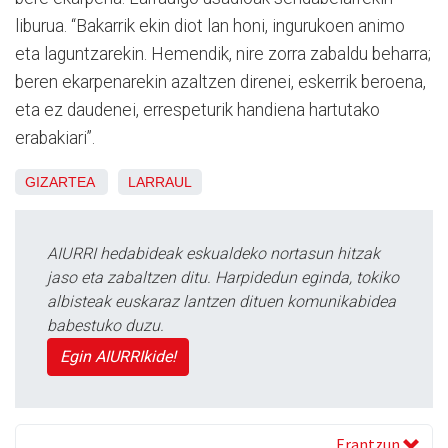
liburua. “Bakarrik ekin diot lan honi, ingurukoen animo
eta laguntzarekin. Hemendik, nire zorra zabaldu beharra;
beren ekarpenarekin azaltzen direnei, eskerrik beroena,
eta ez daudenei, errespeturik handiena hartutako
erabakiari”.
GIZARTEA
LARRAUL
AIURRI hedabideak eskualdeko nortasun hitzak
jaso eta zabaltzen ditu. Harpidedun eginda, tokiko
albisteak euskaraz lantzen dituen komunikabidea
babestuko duzu.
Egin AIURRIkide!
Erantzun