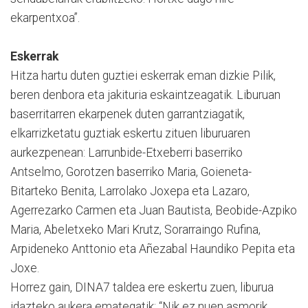
ekarpentxoa”.
Eskerrak
Hitza hartu duten guztiei eskerrak eman dizkie Pilik,
beren denbora eta jakituria eskaintzeagatik. Liburuan
baserritarren ekarpenek duten garrantziagatik,
elkarrizketatu guztiak eskertu zituen liburuaren
aurkezpenean: Larrunbide-Etxeberri baserriko
Antselmo, Gorotzen baserriko Maria, Goieneta-
Bitarteko Benita, Larrolako Joxepa eta Lazaro,
Agerrezarko Carmen eta Juan Bautista, Beobide-Azpiko
Maria, Abeletxeko Mari Krutz, Sorarraingo Rufina,
Arpideneko Anttonio eta Añezabal Haundiko Pepita eta
Joxe.
Horrez gain, DINA7 taldea ere eskertu zuen, liburua
idazteko aukera emategatik: “Nik ez nuen asmorik