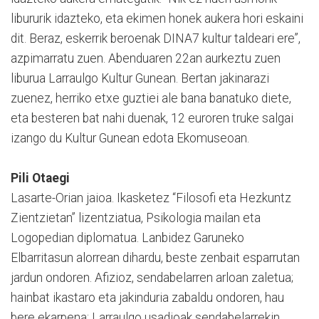
libururik idazteko, eta ekimen honek aukera hori eskaini
dit. Beraz, eskerrik beroenak DINA7 kultur taldeari ere”,
azpimarratu zuen. Abenduaren 22an aurkeztu zuen
liburua Larraulgo Kultur Gunean. Bertan jakinarazi
zuenez, herriko etxe guztiei ale bana banatuko diete,
eta besteren bat nahi duenak, 12 euroren truke salgai
izango du Kultur Gunean edota Ekomuseoan.
Pili Otaegi
Lasarte-Orian jaioa. Ikasketez “Filosofi eta Hezkuntz
Zientzietan” lizentziatua, Psikologia mailan eta
Logopedian diplomatua. Lanbidez Garuneko
Elbarritasun alorrean dihardu, beste zenbait esparrutan
jardun ondoren. Afizioz, sendabelarren arloan zaletua;
hainbat ikastaro eta jakinduria zabaldu ondoren, hau
bere ekarpena: Larraulgo usadioak sendabelarrekin