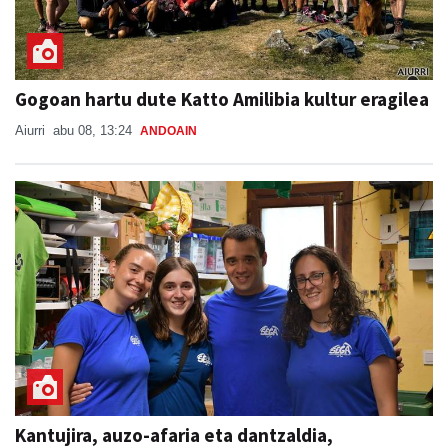
Gogoan hartu dute Katto Amilibia kultur eragilea
Aiurri
abu 08, 13:24
ANDOAIN
Kantujira, auzo-afaria eta dantzaldia,