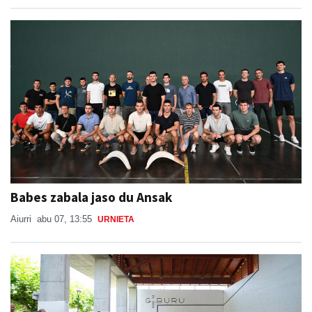
Babes zabala jaso du Ansak
Aiurri
abu 07, 13:55
URNIETA