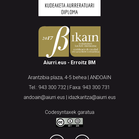
Aiurri.eus - Erroitz BM
Arantzibia plaza, 4-5 behea | ANDOAIN
Tel.: 943 300 732 | Faxa: 943 300 731
andoain@aiurri.eus | idazkaritza@aiurri.eus
Codesyntaxek garatua