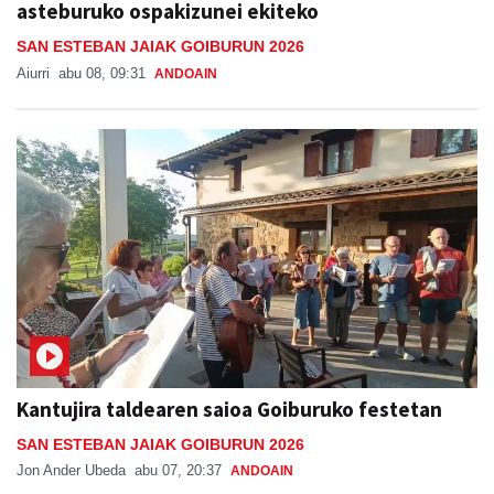
asteburuko ospakizunei ekiteko
SAN ESTEBAN JAIAK GOIBURUN 2026
Aiurri
abu 08, 09:31
ANDOAIN
Kantujira taldearen saioa Goiburuko festetan
SAN ESTEBAN JAIAK GOIBURUN 2026
Jon Ander Ubeda
abu 07, 20:37
ANDOAIN