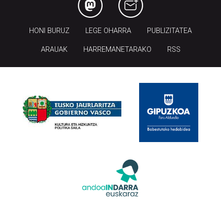
HONI BURUZ
LEGE OHARRA
PUBLIZITATEA
ARAUAK
HARREMANETARAKO
RSS