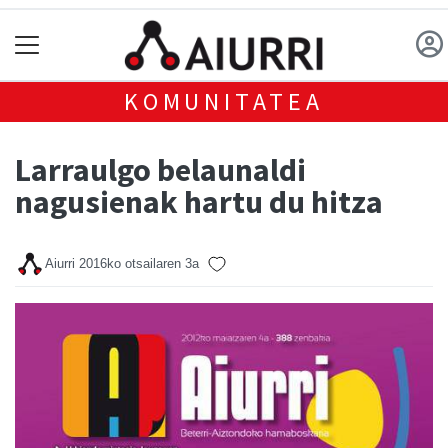
KOMUNITATEA
Larraulgo belaunaldi
nagusienak hartu du hitza
Aiurri
2016ko otsailaren 3a