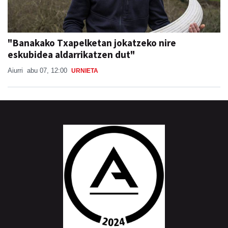
"Banakako Txapelketan jokatzeko nire
eskubidea aldarrikatzen dut"
Aiurri
abu 07, 12:00
URNIETA