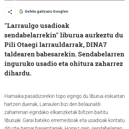
Gehitu gaitzazu Googlen
"Larraulgo usadioak
sendabelarrekin" liburua aurkeztu du
Pili Otaegi larrauldarrak, DINA7
taldearen babesarekin. Sendabelarren
inguruko usadio eta ohitura zaharrez
dihardu.
Hamaika pasadizorekin topo egingo du liburua eskuetan
hartzen duenak, Larraulen bizi den belaunaldi
zaharrenari egindako elkarrizketak biltzen baititu
liburuak. Garai bateko erremedioak eta usadioak kontatu
dituzte hamar baserritarrek. Horrez gain, sendabelarren