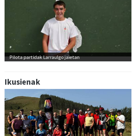
Pilota partidak Larraulgo jaietan
Ikusienak