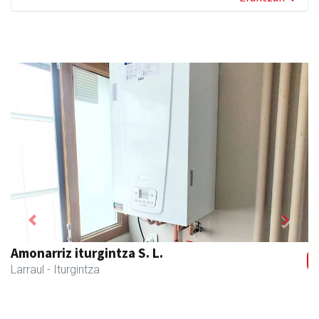
Previous
Next
Amonarriz iturgintza S. L.
Larraul
- Iturgintza