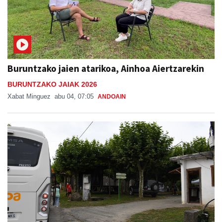
Buruntzako jaien atarikoa, Ainhoa Aiertzarekin
BURUNTZAKO JAIAK 2026
Xabat Minguez
abu 04, 07:05
ANDOAIN