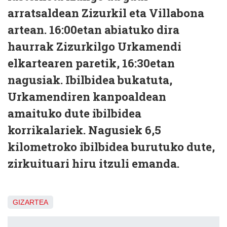
arratsaldean Zizurkil eta Villabona
artean. 16:00etan abiatuko dira
haurrak Zizurkilgo Urkamendi
elkartearen paretik, 16:30etan
nagusiak. Ibilbidea bukatuta,
Urkamendiren kanpoaldean
amaituko dute ibilbidea
korrikalariek. Nagusiek 6,5
kilometroko ibilbidea burutuko dute,
zirkuituari hiru itzuli emanda.
GIZARTEA