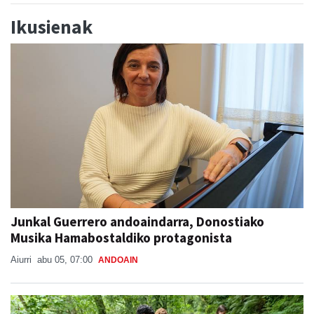
Ikusienak
Junkal Guerrero andoaindarra, Donostiako
Musika Hamabostaldiko protagonista
Aiurri
abu 05, 07:00
ANDOAIN