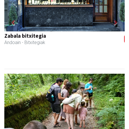
Previous
Next
Zabala bitxitegia
Andoain
- Bitxitegiak