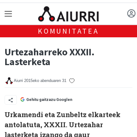
KOMUNITATEA
Urtezaharreko XXXII.
Lasterketa
Aiurri
2015eko abenduaren 31
Gehitu gaitzazu Googlen
Urkamendi eta Zunbeltz elkarteek
antolatuta, XXXII. Urtezahar
lasterketa izango da gaur