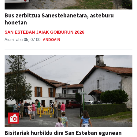
Bus zerbitzua Sanestebanetara, asteburu
honetan
SAN ESTEBAN JAIAK GOIBURUN 2026
Aiurri
abu 05, 07:00
ANDOAIN
Bisitariak hurbildu dira San Esteban egunean