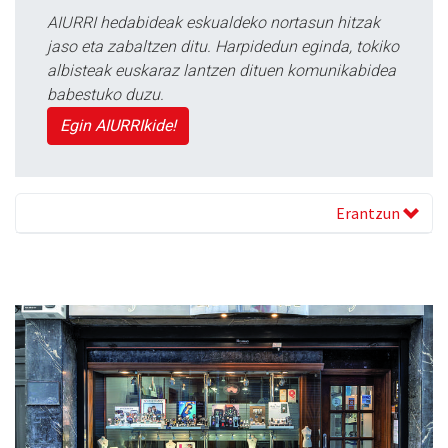
AIURRI hedabideak eskualdeko nortasun hitzak
jaso eta zabaltzen ditu. Harpidedun eginda, tokiko
albisteak euskaraz lantzen dituen komunikabidea
babestuko duzu.
Egin AIURRIkide!
Erantzun