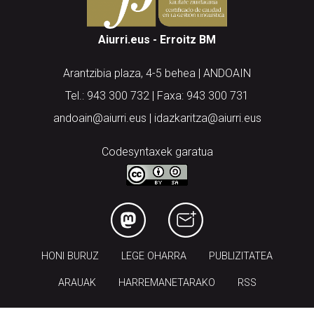
Aiurri.eus - Erroitz BM
Arantzibia plaza, 4-5 behea | ANDOAIN
Tel.: 943 300 732 | Faxa: 943 300 731
andoain@aiurri.eus | idazkaritza@aiurri.eus
Codesyntaxek garatua
HONI BURUZ
LEGE OHARRA
PUBLIZITATEA
ARAUAK
HARREMANETARAKO
RSS