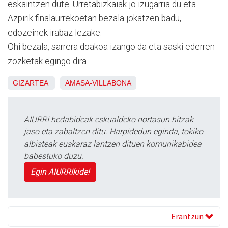
eskaintzen dute. Urretabizkaiak jo izugarria du eta
Azpirik finalaurrekoetan bezala jokatzen badu,
edozeinek irabaz lezake.
Ohi bezala, sarrera doakoa izango da eta saski ederren
zozketak egingo dira.
GIZARTEA
AMASA-VILLABONA
AIURRI hedabideak eskualdeko nortasun hitzak
jaso eta zabaltzen ditu. Harpidedun eginda, tokiko
albisteak euskaraz lantzen dituen komunikabidea
babestuko duzu.
Egin AIURRIkide!
Erantzun