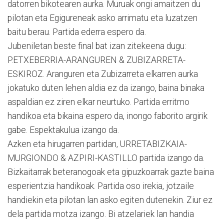
datorren bikotearen aurka. Muruak ongi amaitzen du
pilotan eta Egigureneak asko arrimatu eta luzatzen
baitu berau. Partida ederra espero da.
Jubeniletan beste final bat izan zitekeena dugu:
P.ETXEBERRIA-ARANGUREN & ZUBIZARRETA-
ESKIROZ. Aranguren eta Zubizarreta elkarren aurka
jokatuko duten lehen aldia ez da izango, baina binaka
aspaldian ez ziren elkar neurtuko. Partida erritmo
handikoa eta bikaina espero da, inongo faborito argirik
gabe. Espektakulua izango da.
Azken eta hirugarren partidan, URRETABIZKAIA-
MURGIONDO & AZPIRI-KASTILLO partida izango da.
Bizkaitarrak beteranogoak eta gipuzkoarrak gazte baina
esperientzia handikoak. Partida oso irekia, jotzaile
handiekin eta pilotan lan asko egiten dutenekin. Ziur ez
dela partida motza izango. Bi atzelariek lan handia