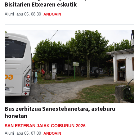
Bisitarien Etxearen eskutik
Aiurri
abu 05, 08:30
ANDOAIN
Bus zerbitzua Sanestebanetara, asteburu
honetan
SAN ESTEBAN JAIAK GOIBURUN 2026
Aiurri
abu 05, 07:00
ANDOAIN