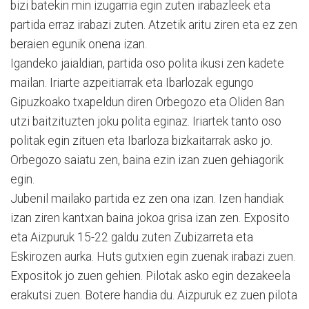
bizi batekin min izugarria egin zuten irabazleek eta
partida erraz irabazi zuten. Atzetik aritu ziren eta ez zen
beraien egunik onena izan.
Igandeko jaialdian, partida oso polita ikusi zen kadete
mailan. Iriarte azpeitiarrak eta Ibarlozak egungo
Gipuzkoako txapeldun diren Orbegozo eta Oliden 8an
utzi baitzituzten joku polita eginaz. Iriartek tanto oso
politak egin zituen eta Ibarloza bizkaitarrak asko jo.
Orbegozo saiatu zen, baina ezin izan zuen gehiagorik
egin.
Jubenil mailako partida ez zen ona izan. Izen handiak
izan ziren kantxan baina jokoa grisa izan zen. Exposito
eta Aizpuruk 15-22 galdu zuten Zubizarreta eta
Eskirozen aurka. Huts gutxien egin zuenak irabazi zuen.
Expositok jo zuen gehien. Pilotak asko egin dezakeela
erakutsi zuen. Botere handia du. Aizpuruk ez zuen pilota