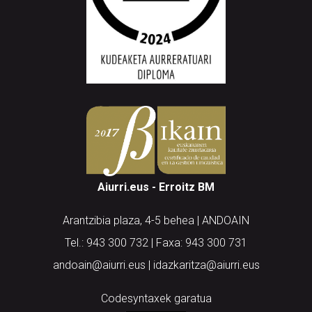
Aiurri.eus - Erroitz BM
Arantzibia plaza, 4-5 behea | ANDOAIN
Tel.: 943 300 732 | Faxa: 943 300 731
andoain@aiurri.eus | idazkaritza@aiurri.eus
Codesyntaxek garatua