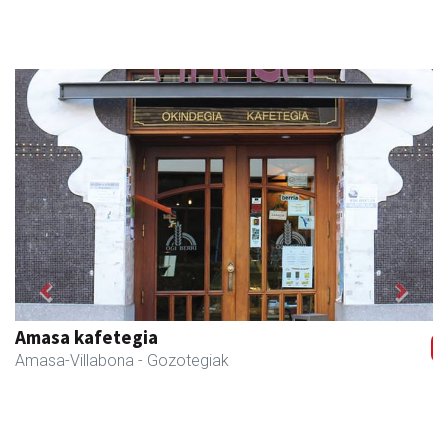
Previous
Next
Amasa kafetegia
Amasa-Villabona
- Gozotegiak