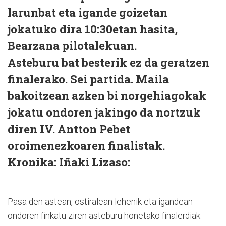
larunbat eta igande goizetan
jokatuko dira 10:30etan hasita,
Bearzana pilotalekuan.
Asteburu bat besterik ez da geratzen
finalerako. Sei partida. Maila
bakoitzean azken bi norgehiagokak
jokatu ondoren jakingo da nortzuk
diren IV. Antton Pebet
oroimenezkoaren finalistak.
Kronika: Iñaki Lizaso:
Pasa den astean, ostiralean lehenik eta igandean
ondoren finkatu ziren asteburu honetako finalerdiak.