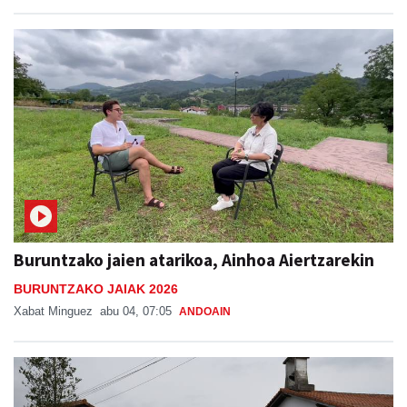
Buruntzako jaien atarikoa, Ainhoa Aiertzarekin
BURUNTZAKO JAIAK 2026
Xabat Minguez
abu 04, 07:05
ANDOAIN