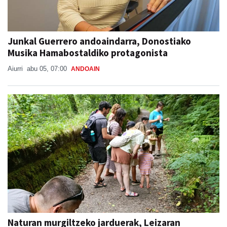
Junkal Guerrero andoaindarra, Donostiako
Musika Hamabostaldiko protagonista
Aiurri
abu 05, 07:00
ANDOAIN
Naturan murgiltzeko jarduerak, Leizaran