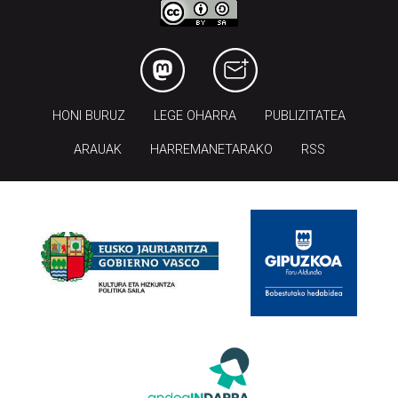
HONI BURUZ
LEGE OHARRA
PUBLIZITATEA
ARAUAK
HARREMANETARAKO
RSS