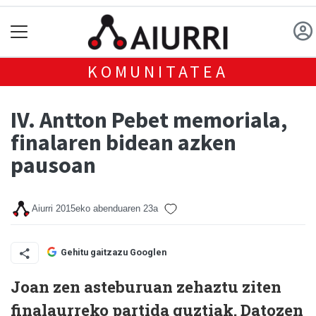
KOMUNITATEA
IV. Antton Pebet memoriala,
finalaren bidean azken
pausoan
Aiurri
2015eko abenduaren 23a
Gehitu gaitzazu Googlen
Joan zen asteburuan zehaztu ziten
finalaurreko partida guztiak. Datozen