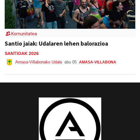
Komunitatea
Santio jaiak: Udalaren lehen balorazioa
SANTIOAK 2026
Amasa-Villabonako Udala
abu 05
AMASA-VILLABONA