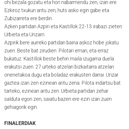
ohi bezala gozatu eta hori nabarmendu zen, izan ere
Ezkiroz txukun aritu zen, huts asko egin gabe eta
Zubizarreta ere berdin.
Azken partidan Azpiri eta Kastillok 22-13 irabazi zieten
Urbieta eta Urizarri.
Azpirik bere aurreko partidan baina askoz hobe jokatu
zuen. Beste bat zirudien. Pilotari eman, eta erraz
bukatuz. Kastillok beste behin maila izugarria duela
erakutsi zuen. 27 urteko atzelari bizkaitarra atzelari
onenetakoa dugu eta boladaz erakusten darrai. Urizar
gaztea izan zen ezinean aritu zena. Pilota indartsu bat
tarteko, ezinean aritu zen. Urbieta partidan zehar
salduta egon zen, saiatu bazen ere ezin izan zuen
gehiagorik egin.
FINALERDIAK