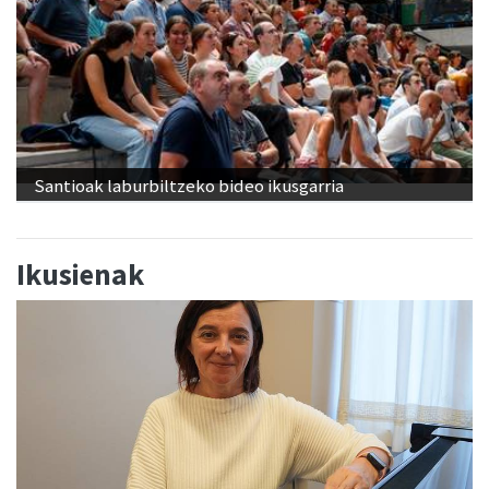
Santioak laburbiltzeko bideo ikusgarria
Ikusienak