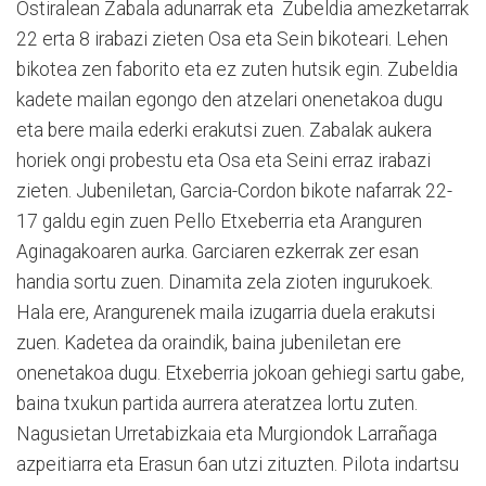
Ostiralean Zabala adunarrak eta Zubeldia amezketarrak
22 erta 8 irabazi zieten Osa eta Sein bikoteari. Lehen
bikotea zen faborito eta ez zuten hutsik egin. Zubeldia
kadete mailan egongo den atzelari onenetakoa dugu
eta bere maila ederki erakutsi zuen. Zabalak aukera
horiek ongi probestu eta Osa eta Seini erraz irabazi
zieten. Jubeniletan, Garcia-Cordon bikote nafarrak 22-
17 galdu egin zuen Pello Etxeberria eta Aranguren
Aginagakoaren aurka. Garciaren ezkerrak zer esan
handia sortu zuen. Dinamita zela zioten ingurukoek.
Hala ere, Arangurenek maila izugarria duela erakutsi
zuen. Kadetea da oraindik, baina jubeniletan ere
onenetakoa dugu. Etxeberria jokoan gehiegi sartu gabe,
baina txukun partida aurrera ateratzea lortu zuten.
Nagusietan Urretabizkaia eta Murgiondok Larrañaga
azpeitiarra eta Erasun 6an utzi zituzten. Pilota indartsu