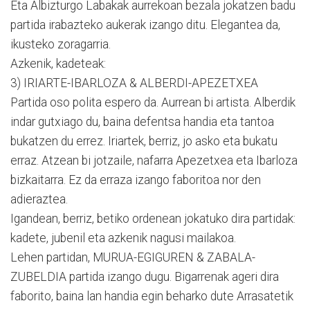
Eta Albizturgo Labakak aurrekoan bezala jokatzen badu
partida irabazteko aukerak izango ditu. Elegantea da,
ikusteko zoragarria.
Azkenik, kadeteak:
3) IRIARTE-IBARLOZA & ALBERDI-APEZETXEA
Partida oso polita espero da. Aurrean bi artista. Alberdik
indar gutxiago du, baina defentsa handia eta tantoa
bukatzen du errez. Iriartek, berriz, jo asko eta bukatu
erraz. Atzean bi jotzaile, nafarra Apezetxea eta Ibarloza
bizkaitarra. Ez da erraza izango faboritoa nor den
adieraztea.
Igandean, berriz, betiko ordenean jokatuko dira partidak:
kadete, jubenil eta azkenik nagusi mailakoa.
Lehen partidan, MURUA-EGIGUREN & ZABALA-
ZUBELDIA partida izango dugu. Bigarrenak ageri dira
faborito, baina lan handia egin beharko dute Arrasatetik