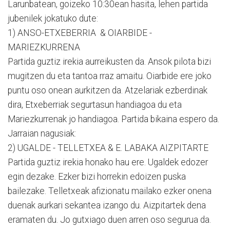
Larunbatean, goizeko 10:30ean hasita, lehen partida
jubenilek jokatuko dute:
1) ANSO-ETXEBERRIA & OIARBIDE -
MARIEZKURRENA
Partida guztiz irekia aurreikusten da. Ansok pilota bizi
mugitzen du eta tantoa rraz amaitu. Oiarbide ere joko
puntu oso onean aurkitzen da. Atzelariak ezberdinak
dira, Etxeberriak segurtasun handiagoa du eta
Mariezkurrenak jo handiagoa. Partida bikaina espero da.
Jarraian nagusiak:
2) UGALDE - TELLETXEA & E. LABAKA AIZPITARTE
Partida guztiz irekia honako hau ere. Ugaldek edozer
egin dezake. Ezker bizi horrekin edoizen puska
bailezake. Telletxeak afizionatu mailako ezker onena
duenak aurkari sekantea izango du. Aizpitartek dena
eramaten du. Jo gutxiago duen arren oso segurua da.