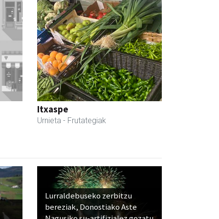
Itxaspe
Urnieta
- Frutategiak
Lurraldebuseko zerbitzu
bereziak, Donostiako Aste
Nagusiko su-artifizialez gozatu