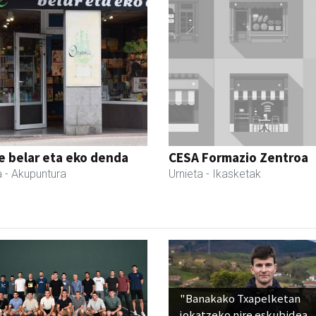
 belar eta eko denda
CESA Formazio Zentroa
a
- Akupuntura
Urnieta
- Ikasketak
"Banakako Txapelketan
jokatzeko nire eskubidea