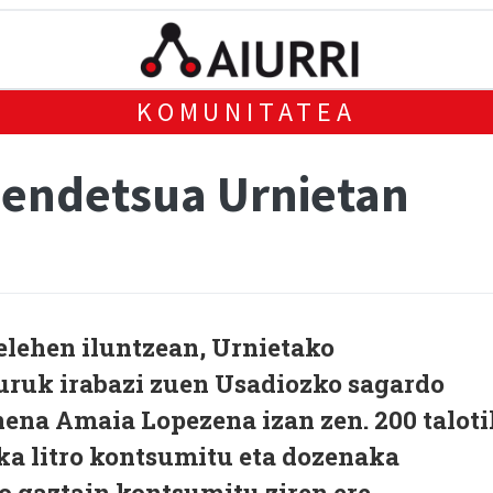
KOMUNITATEA
jendetsua Urnietan
elehen iluntzean, Urnietako
uruk irabazi zuen Usadiozko sagardo
onena Amaia Lopezena izan zen. 200 taloti
ka litro kontsumitu eta dozenaka
lo gaztain kontsumitu ziren ere.