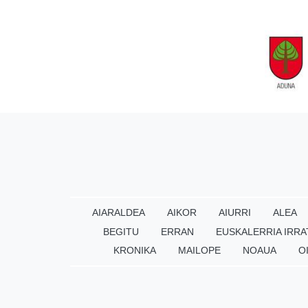
AIARALDEA
AIKOR
AIURRI
ALEA
BEGITU
ERRAN
EUSKALERRIA IRRA
KRONIKA
MAILOPE
NOAUA
O