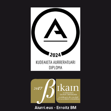
Aiurri.eus - Erroitz BM