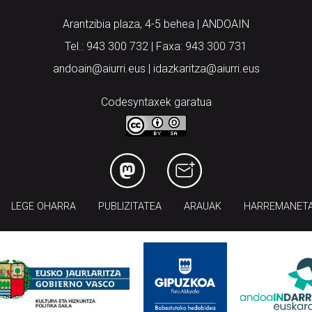
Arantzibia plaza, 4-5 behea | ANDOAIN
Tel.: 943 300 732 | Faxa: 943 300 731
andoain@aiurri.eus | idazkaritza@aiurri.eus
Codesyntaxek garatua
LEGE OHARRA
PUBLIZITATEA
ARAUAK
HARREMANET