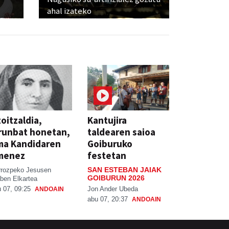
ahal izateko
oitzaldia,
Kantujira
runbat honetan,
taldearen saioa
ma Kandidaren
Goiburuko
menez
festetan
SAN ESTEBAN JAIAK
rrozpeko Jesusen
GOIBURUN 2026
ben Elkartea
Jon Ander Ubeda
 07, 09:25
ANDOAIN
abu 07, 20:37
ANDOAIN