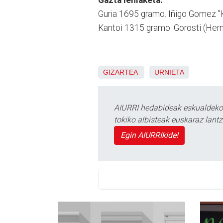
Gazta lehiaketa:
Guria 1695 gramo. Iñigo Gomez "K
Kantoi 1315 gramo. Gorosti (Hern
GIZARTEA
URNIETA
AIURRI hedabideak eskualdeko n
tokiko albisteak euskaraz lan
Egin AIURRIkide!