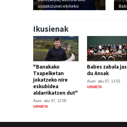
ospakizunei ekiteko
Babe
Ikusienak
"Banakako
Babes zabala ja
Txapelketan
du Ansak
jokatzeko nire
Aiurri
abu 07, 13:55
eskubidea
URNIETA
aldarrikatzen dut"
Aiurri
abu 07, 12:00
URNIETA