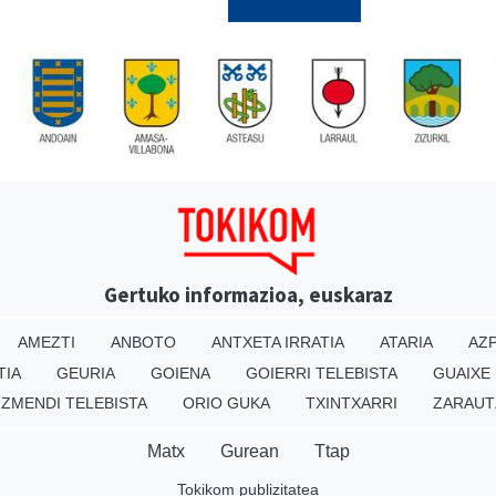
Gertuko informazioa, euskaraz
AMEZTI
ANBOTO
ANTXETA IRRATIA
ATARIA
AZP
TIA
GEURIA
GOIENA
GOIERRI TELEBISTA
GUAIXE
IZMENDI TELEBISTA
ORIO GUKA
TXINTXARRI
ZARAUT
Matx
Gurean
Ttap
Tokikom publizitatea