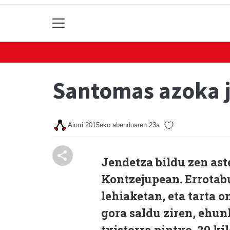
Santomas azoka 
Aiurri
2015eko abenduaren 23a
Jendetza bildu zen ast
Kontzejupean. Errotab
lehiaketan, eta tarta 
gora saldu ziren, ehun
txistorra pintxo. 20 ki