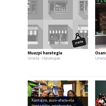
Muazpi harategia
Osane
Urnieta
- Harategiak
Urniet
Kantujira, auzo-afaria eta
dantzaldia, asteburuko