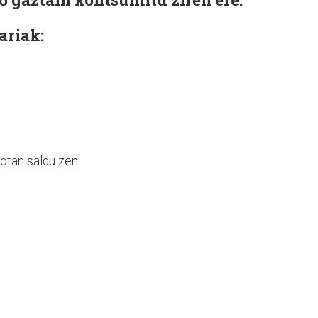
Sariak:
otan saldu zen.