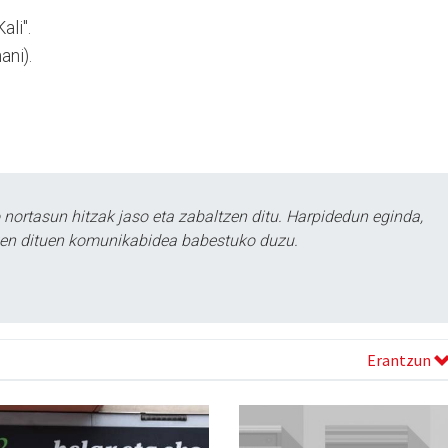
ali".
ani).
ortasun hitzak jaso eta zabaltzen ditu. Harpidedun eginda,
tzen dituen komunikabidea babestuko duzu.
Erantzun