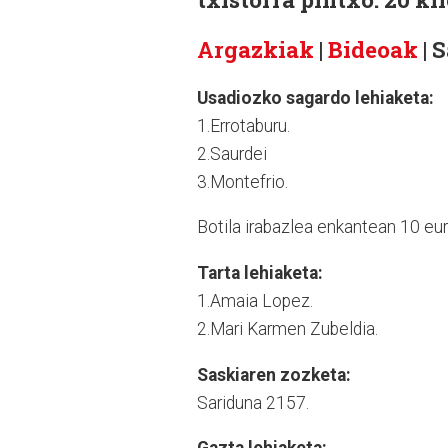
Argazkiak
|
Bideoak
| 
Usadiozko sagardo lehiaketa:
1.Errotaburu.
2.Saurdei
3.Montefrio.
Botila irabazlea enkantean 10 eur
Tarta lehiaketa:
1.Amaia Lopez.
2.Mari Karmen Zubeldia.
Saskiaren zozketa:
Sariduna 2157.