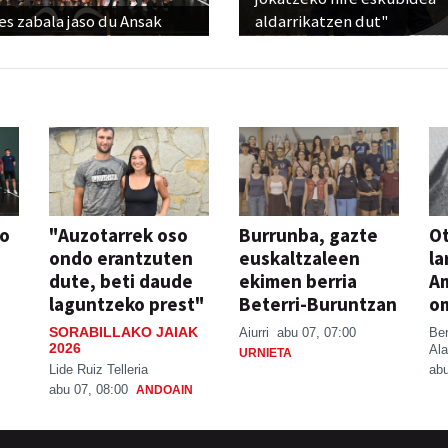
s zabala jaso du Ansak
aldarrikatzen dut"
so
"Auzotarrek oso
Burrunba, gazte
Ot
ondo erantzuten
euskaltzaleen
la
dute, beti daude
ekimen berria
A
laguntzeko prest"
Beterri-Buruntzan
o
SORABILLAKO JAIAK
Aiurri
abu 07, 07:00
Be
2026
Ala
URNIETA
Lide Ruiz Telleria
abu
abu 07, 08:00
ANDOAIN