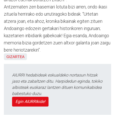
Antzematen zen baserriari lotuta bizi arren, ondo ikasi
zituela herrirako edo urrutiragoko bideak. “Urtetan
atzera joan, eta ahoz, kronika bikainak egiten zituen
Andoaingo edozein gertakari historikoren inguruan;
kazetarien inbidiarik gabekoak! Egia esanda, Andoaingo
memoria bizia gordetzen zuen altxor galanta joan zaigu
bere heriotzarekin”.
GIZARTEA
AIURRI hedabideak eskualdeko nortasun hitzak
jaso eta zabaltzen ditu. Harpidedun eginda, tokiko
albisteak euskaraz lantzen dituen komunikabidea
babestuko duzu.
Egin AIURRIkide!