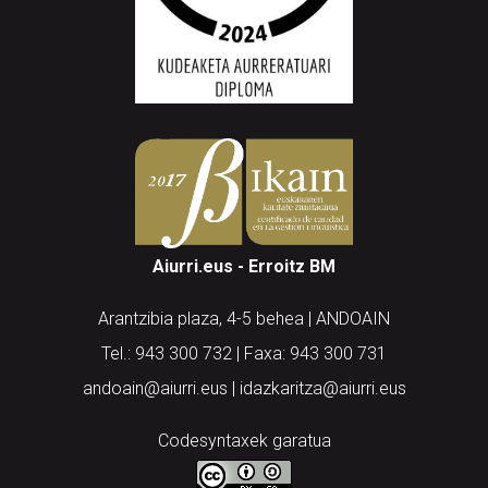
Aiurri.eus - Erroitz BM
Arantzibia plaza, 4-5 behea | ANDOAIN
Tel.: 943 300 732 | Faxa: 943 300 731
andoain@aiurri.eus | idazkaritza@aiurri.eus
Codesyntaxek garatua