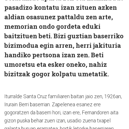
pasadizo kontatu izan zituen azken
aldian osasunez pattaldu zen arte,
memorian ondo gordeta eduki
baitzituen beti. Bizi guztian baserriko
bizimodua egin arren, herri jakituria
handiko pertsona izan zen. Beti
umoretsu eta esker oneko, nahiz
bizitzak gogor kolpatu umetatik.
Iturralde Santa Cruz familiaren baitan jaio zen, 1926an,
Irurain Berri baserrian. Zapelenea esanez ere
gogoratzen da baserri hori, izan ere, Fernandoren aita
gizon puska behar zuen izan, usadio zuena txapel
galanta buruan eramatea; hortik letorke baserriaren