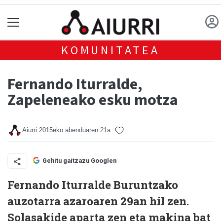
KOMUNITATEA
Fernando Iturralde,
Zapeleneako esku motza
Aiurri
2015eko abenduaren 21a
Gehitu gaitzazu Googlen
Fernando Iturralde Buruntzako
auzotarra azaroaren 29an hil zen.
Solasakide aparta zen eta makina bat