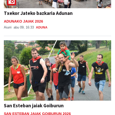
Txekor Jateko bazkaria Adunan
ADUNAKO JAIAK 2026
Aiurri
abu 09, 16:33
ADUNA
San Esteban jaiak Goiburun
SAN ESTEBAN JAIAK GOIBURUN 2026