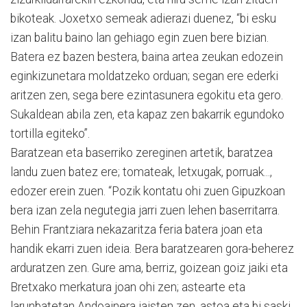
bikoteak. Joxetxo semeak adierazi duenez, “bi esku
izan balitu baino lan gehiago egin zuen bere bizian.
Batera ez bazen bestera, baina artea zeukan edozein
eginkizunetara moldatzeko orduan; segan ere ederki
aritzen zen, sega bere ezintasunera egokitu eta gero.
Sukaldean abila zen, eta kapaz zen bakarrik egundoko
tortilla egiteko”.
Baratzean eta baserriko zereginen artetik, baratzea
landu zuen batez ere; tomateak, letxugak, porruak...,
edozer erein zuen. “Pozik kontatu ohi zuen Gipuzkoan
bera izan zela negutegia jarri zuen lehen baserritarra.
Behin Frantziara nekazaritza feria batera joan eta
handik ekarri zuen ideia. Bera baratzearen gora-beherez
arduratzen zen. Gure ama, berriz, goizean goiz jaiki eta
Bretxako merkatura joan ohi zen; astearte eta
larunbatetan Andoainera jaisten zen, astoa eta bi saski