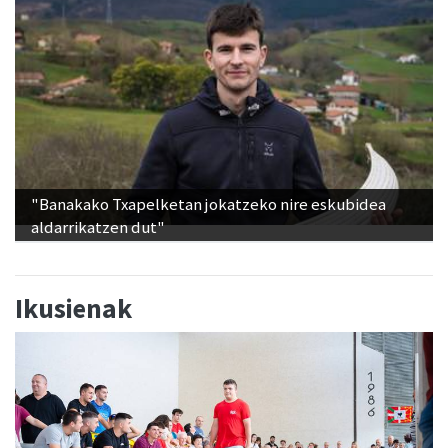
"Banakako Txapelketan jokatzeko nire eskubidea
aldarrikatzen dut"
Ikusienak