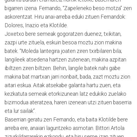
bigarren izena. Fernando, “Zapeleneko beso motza” zen
askorentzat. Hiru anai-arreba eduki zituen Fernandok:
Dolores, Inazio eta Klotilde.
Joxetxo bere semeak gogoratzen duenez, txikitan,
zazpi urte zituela, eskuin besoa moztu zion makina
batek. “Moleda lantegira joaten ziren txirbilaren bila;
langileek atsedena hartzen zutenean, makina azpitan
ibiltzen ziren biltzen. Behin, langile batek nahi gabe
makina bat martxan jarri nonbait, bada, zazt moztu zion
aitari eskua. Aitak atsekabe galanta hartu zuen, eta
kezkatuta semeak etorkizunean latz edukiko zuelako
bizimodua ateratzea, haren izenean utzi zituen baserria
eta lur sailak”.
Baserrian geratu zen Fernando, eta baita Klotilde bere
arreba ere, anaiari laguntzeko asmotan. Bittori Artola
zizurkildarrarekin ezkondu, eta hiru seme izan zituen