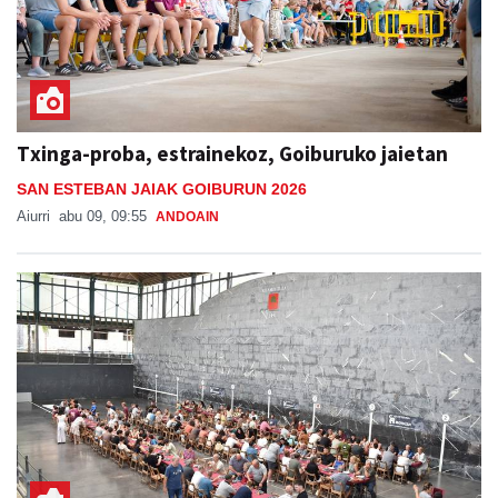
Txinga-proba, estrainekoz, Goiburuko jaietan
SAN ESTEBAN JAIAK GOIBURUN 2026
Aiurri
abu 09, 09:55
ANDOAIN