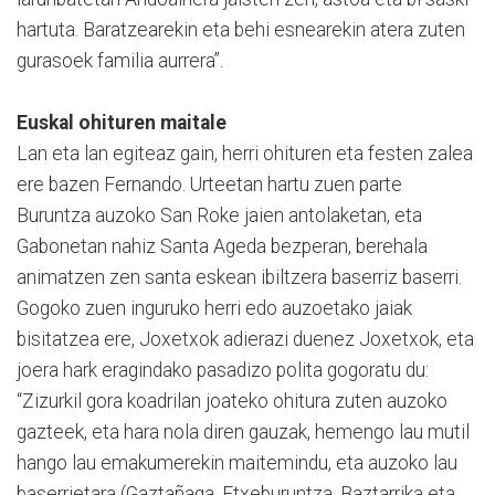
hartuta. Baratzearekin eta behi esnearekin atera zuten
gurasoek familia aurrera”.
Euskal ohituren maitale
Lan eta lan egiteaz gain, herri ohituren eta festen zalea
ere bazen Fernando. Urteetan hartu zuen parte
Buruntza auzoko San Roke jaien antolaketan, eta
Gabonetan nahiz Santa Ageda bezperan, berehala
animatzen zen santa eskean ibiltzera baserriz baserri.
Gogoko zuen inguruko herri edo auzoetako jaiak
bisitatzea ere, Joxetxok adierazi duenez Joxetxok, eta
joera hark eragindako pasadizo polita gogoratu du:
“Zizurkil gora koadrilan joateko ohitura zuten auzoko
gazteek, eta hara nola diren gauzak, hemengo lau mutil
hango lau emakumerekin maitemindu, eta auzoko lau
baserrietara (Gaztañaga, Etxeburuntza, Baztarrika eta