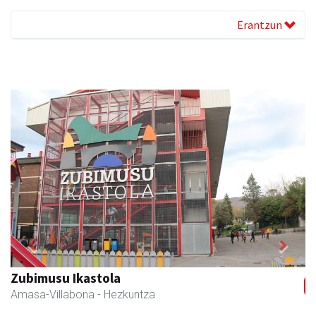
Erantzun
Previous
Next
Zubimusu Ikastola
Amasa-Villabona
- Hezkuntza