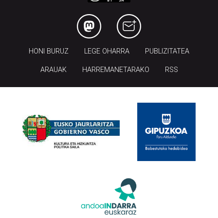
HONI BURUZ
LEGE OHARRA
PUBLIZITATEA
ARAUAK
HARREMANETARAKO
RSS