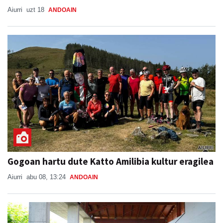
Aiurri
uzt 18
ANDOAIN
Gogoan hartu dute Katto Amilibia kultur eragilea
Aiurri
abu 08, 13:24
ANDOAIN