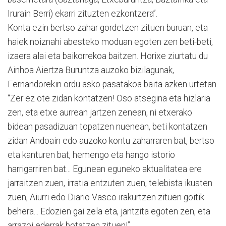
Irurain Berri) ekarri zituzten ezkontzera”.
Konta ezin bertso zahar gordetzen zituen buruan, eta
haiek noiznahi abesteko moduan egoten zen beti-beti,
izaera alai eta baikorrekoa baitzen. Horixe ziurtatu du
Ainhoa Aiertza Buruntza auzoko bizilagunak,
Fernandorekin ordu asko pasatakoa baita azken urtetan.
“Zer ez ote zidan kontatzen! Oso atsegina eta hizlaria
zen, eta etxe aurrean jartzen zenean, ni etxerako
bidean pasadizuan topatzen nuenean, beti kontatzen
zidan Andoain edo auzoko kontu zaharraren bat, bertso
eta kanturen bat, hemengo eta hango istorio
harrigarriren bat... Egunean eguneko aktualitatea ere
jarraitzen zuen, irratia entzuten zuen, telebista ikusten
zuen, Aiurri edo Diario Vasco irakurtzen zituen goitik
behera... Edozien gai zela eta, jantzita egoten zen, eta
arrazoi ederrak botatzen zituen!”.