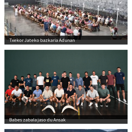
Txekor Jateko bazkaria Adunan
Babes zabala jaso du Ansak