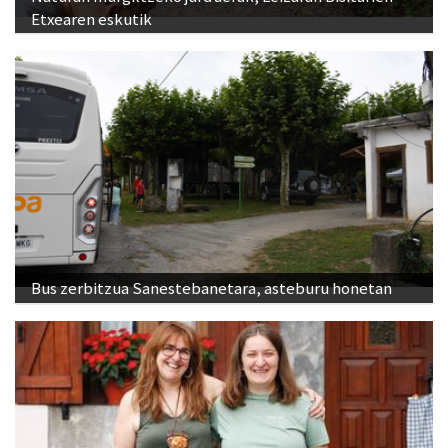
Etxearen eskutik
Bus zerbitzua Sanestebanetara, asteburu honetan