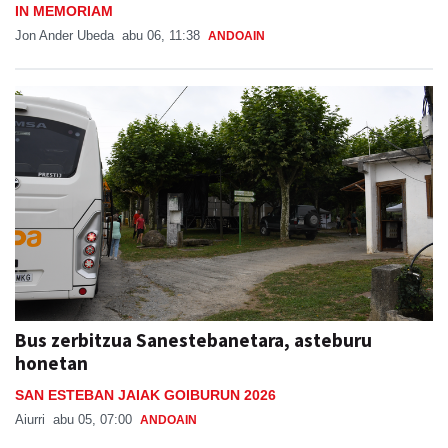
IN MEMORIAM
Jon Ander Ubeda
abu 06, 11:38
ANDOAIN
Bus zerbitzua Sanestebanetara, asteburu
honetan
SAN ESTEBAN JAIAK GOIBURUN 2026
Aiurri
abu 05, 07:00
ANDOAIN