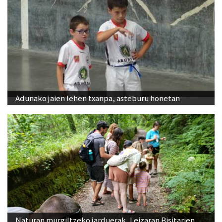
Adunako jaien lehen txanpa, asteburu honetan
Naturan murgiltzeko jarduerak, Leizaran Bisitarien