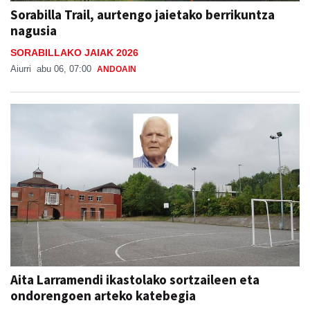
Sorabilla Trail, aurtengo jaietako berrikuntza
nagusia
SORABILLAKO JAIAK 2026
Aiurri
abu 06, 07:00
ANDOAIN
Aita Larramendi ikastolako sortzaileen eta
ondorengoen arteko katebegia