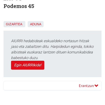
Podemos 45
GIZARTEA
ADUNA
AIURRI hedabideak eskualdeko nortasun hitzak
jaso eta zabaltzen ditu. Harpidedun eginda, tokiko
albisteak euskaraz lantzen dituen komunikabidea
babestuko duzu.
Egin AIURRIkide!
Erantzun