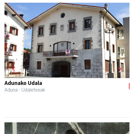
Previous
Next
Izkiriota ardoak
Andoain
- Ardoak