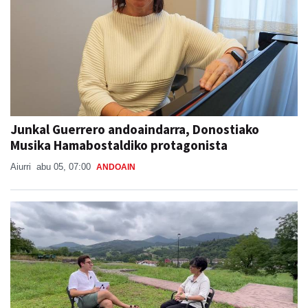
Junkal Guerrero andoaindarra, Donostiako
Musika Hamabostaldiko protagonista
Aiurri
abu 05, 07:00
ANDOAIN