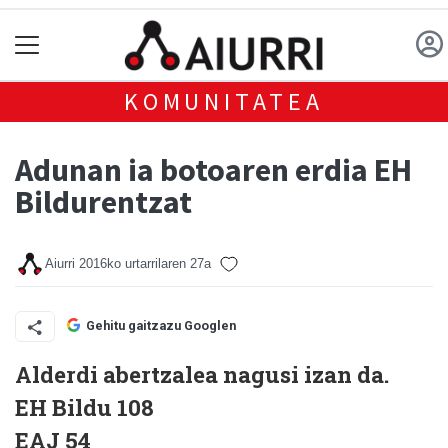
KOMUNITATEA
Adunan ia botoaren erdia EH
Bildurentzat
Aiurri
2016ko urtarrilaren 27a
Gehitu gaitzazu Googlen
Alderdi abertzalea nagusi izan da.
EH Bildu 108
EAJ 54