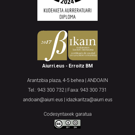
Aiurri.eus - Erroitz BM
Arantzibia plaza, 4-5 behea | ANDOAIN
Tel.: 943 300 732 | Faxa: 943 300 731
andoain@aiurri.eus | idazkaritza@aiurri.eus
Codesyntaxek garatua