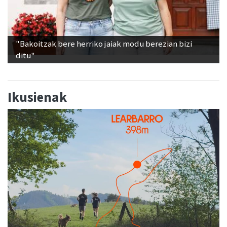
"Bakoitzak bere herriko jaiak modu berezian bizi
ditu"
Ikusienak