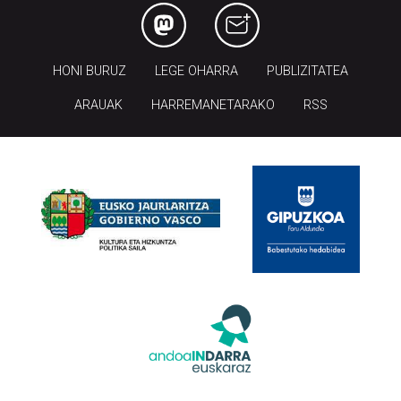
HONI BURUZ
LEGE OHARRA
PUBLIZITATEA
ARAUAK
HARREMANETARAKO
RSS